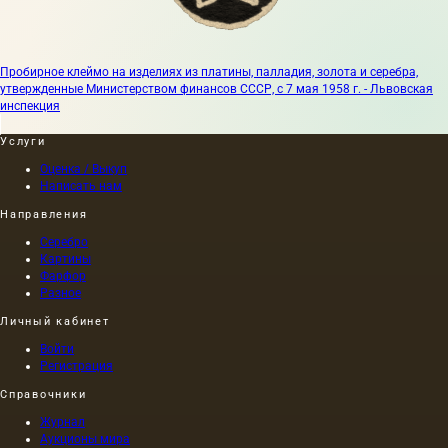
Пробирное клеймо на изделиях из платины, палладия, золота и серебра,
утвержденные Министерством финансов СССР, с 7 мая 1958 г. - Львовская
инспекция
Услуги
Оценка / Выкуп
Написать нам
Направления
Серебро
Картины
Фарфор
Разное
Личный кабинет
Войти
Регистрация
Справочники
Журнал
Аукционы мира