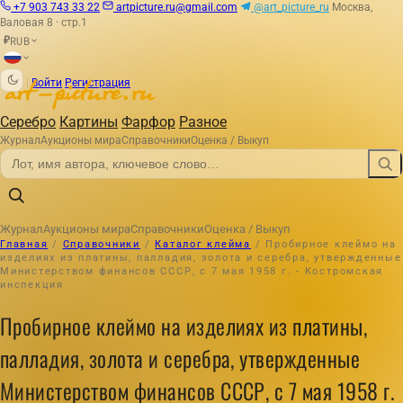
+7 903 743 33 22
artpicture.ru@gmail.com
@art_picture_ru
Москва,
Валовая 8 · стр.1
RUB
₽
|
Войти
Регистрация
Серебро
Картины
Фарфор
Разное
Журнал
Аукционы мира
Справочники
Оценка / Выкуп
Журнал
Аукционы мира
Справочники
Оценка / Выкуп
Главная
/
Справочники
/
Каталог клейма
/
Пробирное клеймо на
изделиях из платины, палладия, золота и серебра, утвержденные
Министерством финансов СССР, с 7 мая 1958 г. - Костромская
инспекция
Пробирное клеймо на изделиях из платины,
палладия, золота и серебра, утвержденные
Министерством финансов СССР, с 7 мая 1958 г.