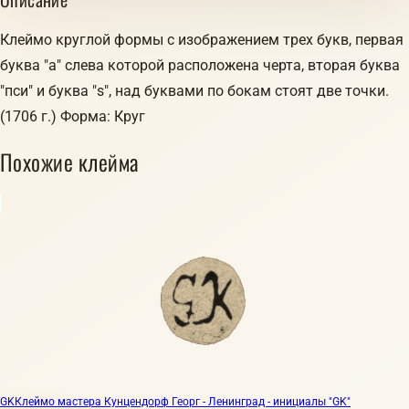
Клеймо круглой формы с изображением трех букв, первая
буква "а" слева которой расположена черта, вторая буква
"пси" и буква "s", над буквами по бокам стоят две точки.
(1706 г.) Форма: Круг
Похожие клейма
GK
Клеймо мастера Кунцендорф Георг - Ленинград - инициалы "GK"