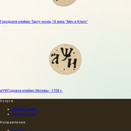
Городское клеймо Тарту конец 18 века "Меч и Ключ"
аΨИ
Годовое клеймо Москвы - 1708 г.
Услуги
Оценка / Выкуп
Написать нам
Направления
Серебро