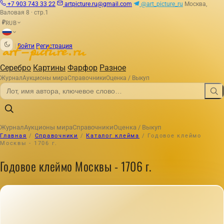
+7 903 743 33 22
artpicture.ru@gmail.com
@art_picture_ru
Москва,
Валовая 8 · стр.1
RUB
₽
|
Войти
Регистрация
Серебро
Картины
Фарфор
Разное
Журнал
Аукционы мира
Справочники
Оценка / Выкуп
Журнал
Аукционы мира
Справочники
Оценка / Выкуп
Главная
/
Справочники
/
Каталог клейма
/
Годовое клеймо
Москвы - 1706 г.
Годовое клеймо Москвы - 1706 г.