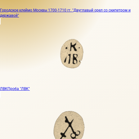
Городское клеймо Москвы 1700-1710 гг. "Двуглавый орел со скипетром и
державой"
ЛВК
Проба "ЛВК"