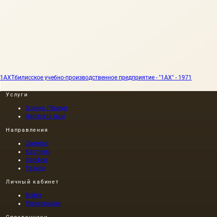
1АХ
Тбилисское учебно-производственное предприятие - "1АХ" - 1971
Услуги
Оценка / Выкуп
Написать нам
Направления
Серебро
Картины
Фарфор
Разное
Личный кабинет
Войти
Регистрация