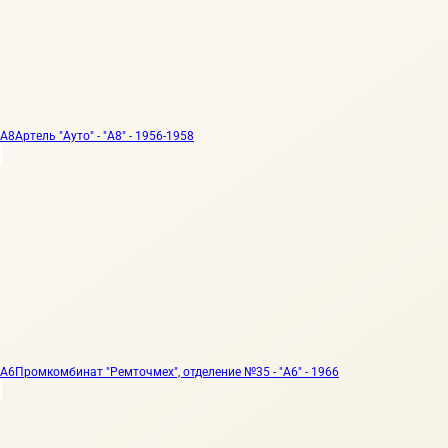
А8
Артель "Ауто" - "А8" - 1956-1958
А6
Промкомбинат "Ремточмех", отделение №35 - "А6" - 1966