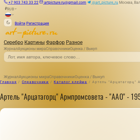
+7 903 743 33 22
artpicture.ru@gmail.com
@art_picture_ru
Москва, Вал
RUB
₽
|
Войти
Регистрация
Серебро
Картины
Фарфор
Разное
Журнал
Аукционы мира
Справочники
Оценка / Выкуп
Журнал
Аукционы мира
Справочники
Оценка / Выкуп
Главная
/
Справочники
/
Каталог клейма
/
Артель "Арцатагорц" А
Артель "Арцатагорц" Армпромсовета - "АА0" - 1