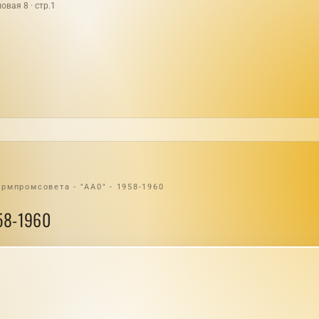
овая 8 · стр.1
рмпромсовета - "АА0" - 1958-1960
958-1960