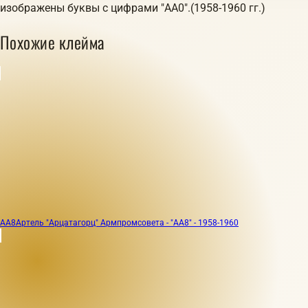
изображены буквы с цифрами "АА0".(1958-1960 гг.)
Похожие клейма
АА8
Артель "Арцатагорц" Армпромсовета - "АА8" - 1958-1960