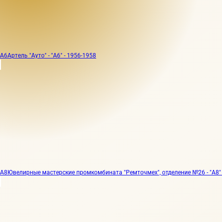
А6
Артель "Ауто" - "А6" - 1956-1958
А8
Ювелирные мастерские промкомбината "Ремточмех", отделение №26 - "А8" 