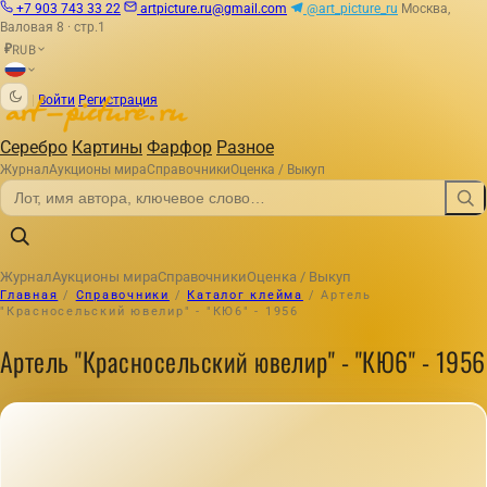
+7 903 743 33 22
artpicture.ru@gmail.com
@art_picture_ru
Москва,
Валовая 8 · стр.1
RUB
₽
|
Войти
Регистрация
Серебро
Картины
Фарфор
Разное
Журнал
Аукционы мира
Справочники
Оценка / Выкуп
Журнал
Аукционы мира
Справочники
Оценка / Выкуп
Главная
/
Справочники
/
Каталог клейма
/
Артель
"Красносельский ювелир" - "КЮ6" - 1956
Артель "Красносельский ювелир" - "КЮ6" - 1956