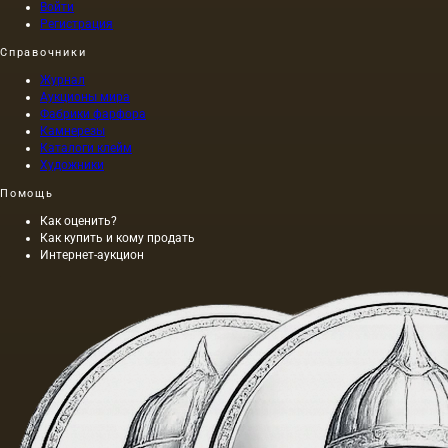
Войти
Регистрация
Справочники
Журнал
Аукционы мира
Фабрики фарфора
Камнерезы
Каталоги клейм
Художники
Помощь
Как оценить?
Как купить и кому продать
Интернет-аукцион