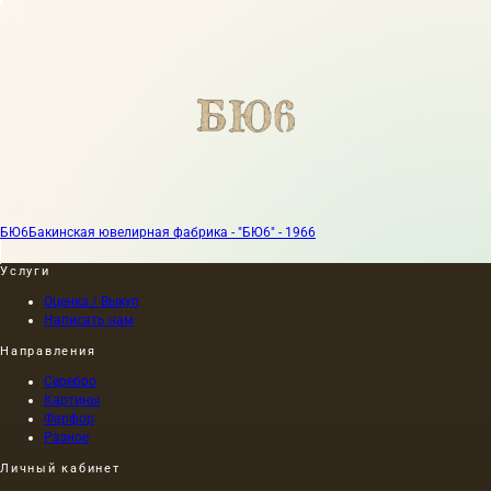
БЮ6
Бакинская ювелирная фабрика - "БЮ6" - 1966
Услуги
Оценка / Выкуп
Написать нам
Направления
Серебро
Картины
Фарфор
Разное
Личный кабинет