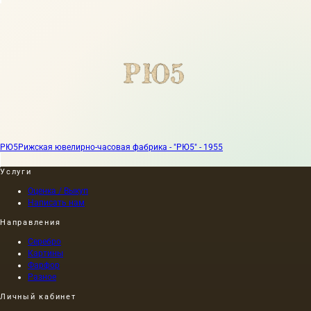
РЮ5
Рижская ювелирно-часовая фабрика - "РЮ5" - 1955
Услуги
Оценка / Выкуп
Написать нам
Направления
Серебро
Картины
Фарфор
Разное
Личный кабинет