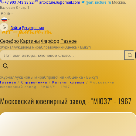
+7 903 743 33 22
artpicture.ru@gmail.com
@art_picture_ru
Москва,
Валовая 8 · стр.1
RUB
₽
|
Войти
Регистрация
Серебро
Картины
Фарфор
Разное
Журнал
Аукционы мира
Справочники
Оценка / Выкуп
Журнал
Аукционы мира
Справочники
Оценка / Выкуп
Главная
/
Справочники
/
Каталог клейма
/
Московский
ювелирный завод - "МЮ37" - 1967
Московский ювелирный завод - "МЮ37" - 1967