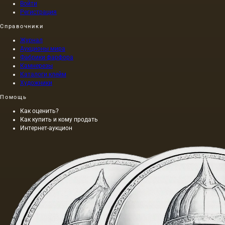
Войти
Регистрация
Справочники
Журнал
Аукционы мира
Фабрики фарфора
Камнерезы
Каталоги клейм
Художники
Помощь
Как оценить?
Как купить и кому продать
Интернет-аукцион