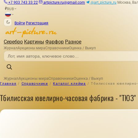
+7 903 743 33 22
artpicture.ru@gmail.com
@art_picture_ru
Москва, Вал
RUB
₽
|
Войти
Регистрация
Серебро
Картины
Фарфор
Разное
Журнал
Аукционы мира
Справочники
Оценка / Выкуп
Журнал
Аукционы мира
Справочники
Оценка / Выкуп
Главная
/
Справочники
/
Каталог клейма
/
Тбилисская ювелирно-
Тбилисская ювелирно-часовая фабрика - "ТЮ3" 