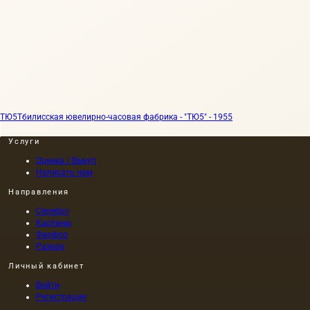
ТЮ5
Тбилисская ювелирно-часовая фабрика - "ТЮ5" - 1955
Услуги
Оценка / Выкуп
Написать нам
Направления
Серебро
Картины
Фарфор
Разное
Личный кабинет
Войти
Регистрация