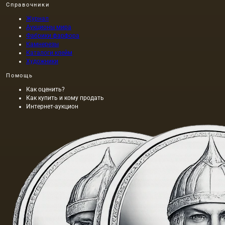
Справочники
Журнал
Аукционы мира
Фабрики фарфора
Камнерезы
Каталоги клейм
Художники
Помощь
Как оценить?
Как купить и кому продать
Интернет-аукцион