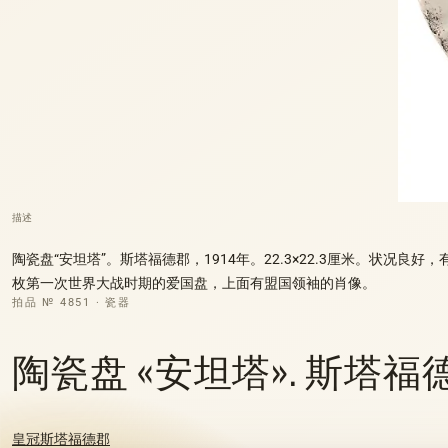
描述
陶瓷盘“安坦塔”。斯塔福德郡，1914年。22.3×22.3厘米。状况良好
枚第一次世界大战时期的爱国盘，上面有盟国领袖的肖像。
拍品 № 4851 · 瓷器
陶瓷盘 «安坦塔». 斯塔福
皇冠斯塔福德郡