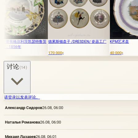
瑟特鲁茨
德累斯顿盘子 /DRESDEN/ 瓷器工厂
KPM艺术盘
170 000
40 000
4
₽
₽
讨论
(14)
请登录以发表评论。
Александр Сидоров
26.08, 06:00
Наталья Романова
26.08, 06:00
Михаил Лазарев
26.08, 06:01