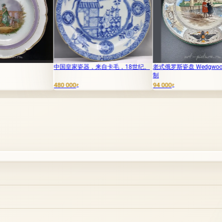
中国皇家瓷器，来自卡毛，18世纪。
老式俄罗斯瓷盘 Wedgwood，手工绘
军用桌面碟
制
80 000
94 000
980 000
₽
₽
₽