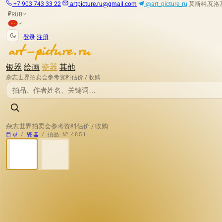
+7 903 743 33 22
artpicture.ru@gmail.com
@art_picture_ru
莫斯科,瓦洛瓦娅
RUB
₽
|
登录
注册
银器
绘画
瓷器
其他
杂志
世界拍卖会
参考资料
估价 / 收购
杂志
世界拍卖会
参考资料
估价 / 收购
目录
/
瓷器
/
拍品 № 4851