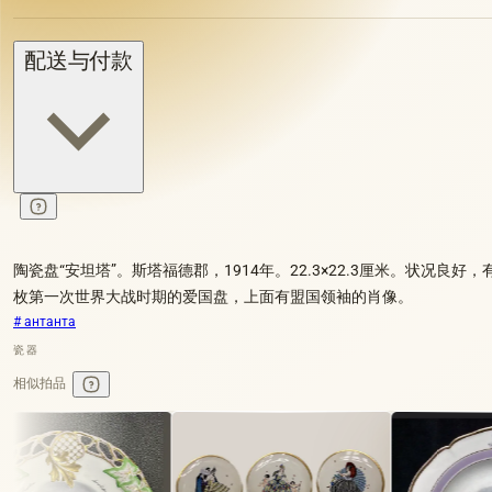
配送与付款
陶瓷盘“安坦塔”。斯塔福德郡，1914年。22.3×22.3厘米。状况良好
枚第一次世界大战时期的爱国盘，上面有盟国领袖的肖像。
# антанта
瓷器
相似拍品