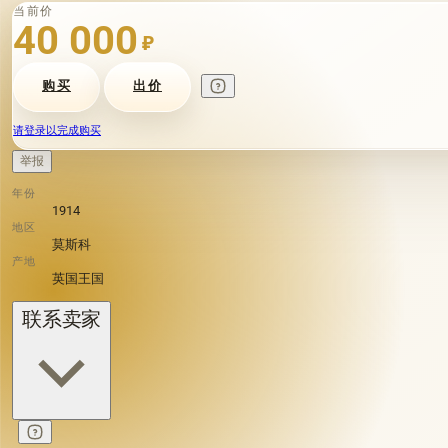
当前价
40 000
₽
购买
出价
请登录以完成购买
举报
年份
1914
地区
莫斯科
产地
英国王国
联系卖家