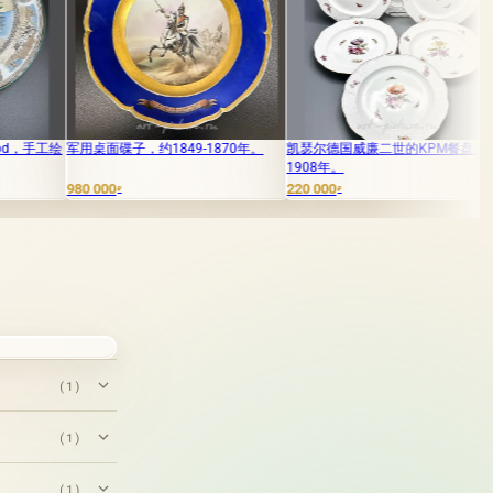
子，约1849-1870年。
凯瑟尔德国威廉二世的KPM餐盘，
盘子 马赛克 метро "
1908年。
历山大·德涅卡 "男
工坊 伊戈尔·克里门科夫
220 000
₽
220 000
₽
(1)
(1)
(1)