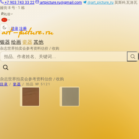
+7 903 743 33 22
artpicture.ru@gmail.com
@art_picture_ru
莫斯科,瓦洛瓦
娅街 8 号 · 1 栋
RUB
₽
|
登录
注册
银器
绘画
瓷器
其他
杂志
世界拍卖会
参考资料
估价 / 收购
杂志
世界拍卖会
参考资料
估价 / 收购
目录
/
瓷器
/
拍品 № 5121