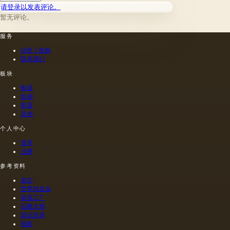
为命运
请登录以发表评论。
本身而
暂无评论。
被创造
的？ 一
服务
件表面
极致精
估价 / 收购
美、实
联系我们
则蕴藏
着大国
板块
角力、
银器
爱恋与
绘画
冷静外
瓷器
交、个
其他
人悲剧
个人中心
和神话
寓言的
登录
器物？
注册
那些只
把瓷器
参考资料
餐具看
杂志
作稀罕
世界拍卖会
与奢华
瓷器工厂
的人，
石雕大师
大错特
款识目录
错了：
画家