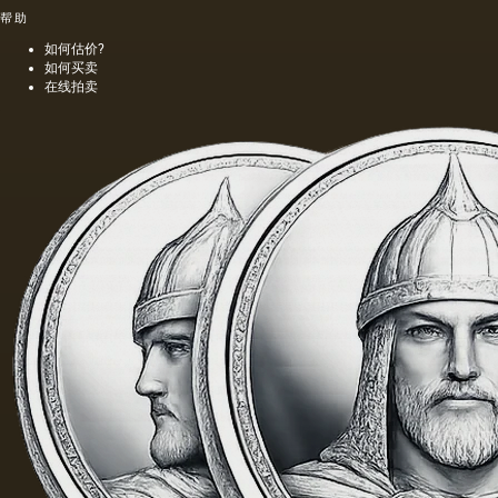
在碟盘
帮助
的光滑
表面和
如何估价?
杯子的
如何买卖
金色倒
在线拍卖
影背
后，上
演着堪
比顶级
小说的
激情故
事。