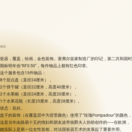
描述
瓷器，覆盖，绘画，金色装饰。塞弗尔皇家制造厂的印记，第二共和国时
期标明年份“RFS 50”，每件物品上都有红色印章。
这个服务包含13件物品：
8个甜点盘（直径24厘米），
2个饼干罐（直径22厘米，高度40厘米），
2个水果碗（直径24厘米，高度20厘米），
1个水果花瓶（长度25厘米，高度28厘米）。
状态：良好。
盘子的装饰（在覆盖层中为背景颜色）使用了“玫瑰Pompadour”的颜色，
这是当年由路易十五的情妇和朋友波旁侯爵夫人协助创作的——在欧洲，
她实际上是第一位女性首相，对法国瓷器艺术的发展起了重要作用。