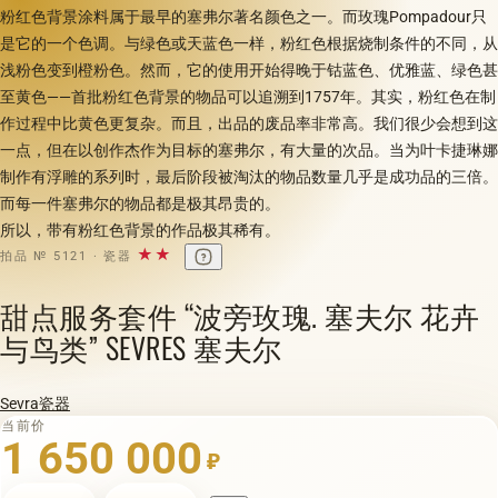
粉红色背景涂料属于最早的塞弗尔著名颜色之一。而玫瑰Pompadour只
是它的一个色调。与绿色或天蓝色一样，粉红色根据烧制条件的不同，从
浅粉色变到橙粉色。然而，它的使用开始得晚于钴蓝色、优雅蓝、绿色甚
至黄色——首批粉红色背景的物品可以追溯到1757年。其实，粉红色在制
作过程中比黄色更复杂。而且，出品的废品率非常高。我们很少会想到这
一点，但在以创作杰作为目标的塞弗尔，有大量的次品。当为叶卡捷琳娜
制作有浮雕的系列时，最后阶段被淘汰的物品数量几乎是成功品的三倍。
而每一件塞弗尔的物品都是极其昂贵的。
所以，带有粉红色背景的作品极其稀有。
★★
拍品 № 5121 · 瓷器
甜点服务套件 “波旁玫瑰. 塞夫尔 花卉
与鸟类” SEVRES 塞夫尔
Sevra瓷器
当前价
1 650 000
₽