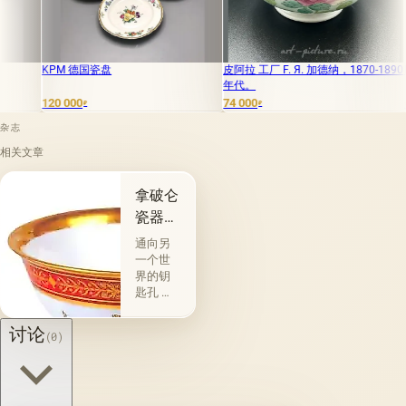
M 德国瓷盘
皮阿拉 工厂 F. Я. 加德纳，1870-1890
巴萨法尔佛罗
年代。
 000
74 000
680 000
₽
₽
₽
杂志
相关文章
拿破仑
瓷器奥
林匹斯
通向另
的秘密
一个世
界的钥
匙孔 你
是否曾
想过，
讨论
(0)
有哪一
件物
品，是
为了成