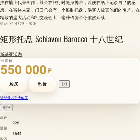
挂在墙上代替画作，甚至在旅行时随身携带，以便在纸上记录自己的感
想。在富裕人家，门口总会有一个银制托盘，供客人放置他们的名片。在
精致的盛大活动和社交晚会上，这种传统至今依然延续。
拍品 № 4779 · 银器
矩形托盘 Schiavon Barocco 十八世纪
斯基亚沃内
当前价
550 000
₽
购买
出价
请登录以完成购买
举报
成色
925
重量
1644
地区