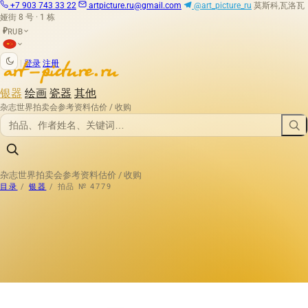
+7 903 743 33 22
artpicture.ru@gmail.com
@art_picture_ru
莫斯科,瓦洛瓦
娅街 8 号 · 1 栋
RUB
₽
|
登录
注册
银器
绘画
瓷器
其他
杂志
世界拍卖会
参考资料
估价 / 收购
杂志
世界拍卖会
参考资料
估价 / 收购
目录
/
银器
/
拍品 № 4779