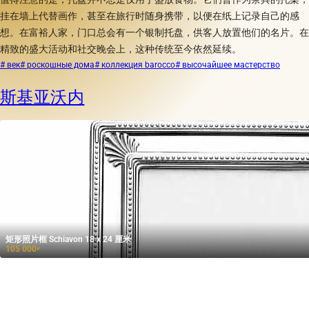
挂在墙上代替画作，甚至在旅行时随身携带，以便在纸上记录自己的感
想。在富裕人家，门口总会有一个银制托盘，供客人放置他们的名片。在
精致的盛大活动和社交晚会上，这种传统至今依然延续。
# век
# роскошные дома
# коллекция barocco
# высочайшее мастерство
斯基亚沃内
矩形照片框 Schiavon 18 x 24 厘米
105 000
₽