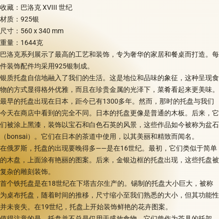
收藏：巴洛克 XVIII 世纪
材质：925银
尺寸：560 x 340 mm
重量：1644克
巴洛克系列展示了最高的工艺和装饰，专为奢华的家居和餐桌而打造。每
件装饰配件均采用925银制成。
银质托盘自信地融入了我们的生活。这是地位和品味的象征，这种呈现食
物的方式显得格外优雅，而且在珍贵金属的光泽下，菜肴看起来更美味。
最早的托盘出现在日本，距今已有1300多年。然而，那时的托盘与我们
今天在商店中看到的完全不同。日本的托盘更像是普通的木板。后来，它
们被涂上黑漆，装饰以宝石和白色石英的风景，这些作品如今被称为盆石
（bonsai）。它们在日本的茶道中使用，以其美丽和精致而闻名。
在俄罗斯，托盘的出现要晚得多——是在16世纪。最初，它们类似于简单
的木盘，上面涂有艳丽的图案。后来，金银边框的托盘出现，这些托盘被
复杂的雕刻装饰。
首个铁托盘是在18世纪在下塔吉尔生产的。锡制的托盘大小巨大，被称
为桌布托盘，随着时间的推移，尺寸缩小至我们熟悉的大小，但其功能性
并未丧失。在19世纪，托盘上开始装饰鲜艳的花卉图案。
值得注意的是，托盘并不总是仅用于盛放食物。它们曾作为茶具的托架，