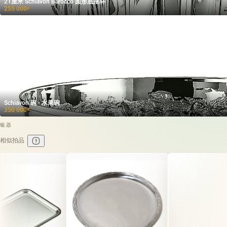
21厘米 Schiavon Barocco 圆形底座杯
255 000
₽
Schiavon 碗 - 水果碗
350 000
₽
银器
相似拍品