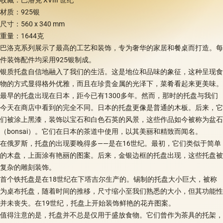
材质：925银
尺寸：560 x 340 mm
重量：1644克
巴洛克系列展示了最高的工艺和装饰，专为奢华的家居和餐桌而打造。每
件装饰配件均采用925银制成。
银质托盘自信地融入了我们的生活。这是地位和品味的象征，这种呈现食
物的方式显得格外优雅，而且在珍贵金属的光泽下，菜肴看起来更美味。
最早的托盘出现在日本，距今已有1300多年。然而，那时的托盘与我们
今天在商店中看到的完全不同。日本的托盘更像是普通的木板。后来，它
们被涂上黑漆，装饰以宝石和白色石英的风景，这些作品如今被称为盆石
（bonsai）。它们在日本的茶道中使用，以其美丽和精致而闻名。
在俄罗斯，托盘的出现要晚得多——是在16世纪。最初，它们类似于简单
的木盘，上面涂有艳丽的图案。后来，金银边框的托盘出现，这些托盘被
复杂的雕刻装饰。
首个铁托盘是在18世纪在下塔吉尔生产的。锡制的托盘大小巨大，被称
为桌布托盘，随着时间的推移，尺寸缩小至我们熟悉的大小，但其功能性
并未丧失。在19世纪，托盘上开始装饰鲜艳的花卉图案。
值得注意的是，托盘并不总是仅用于盛放食物。它们曾作为茶具的托架，