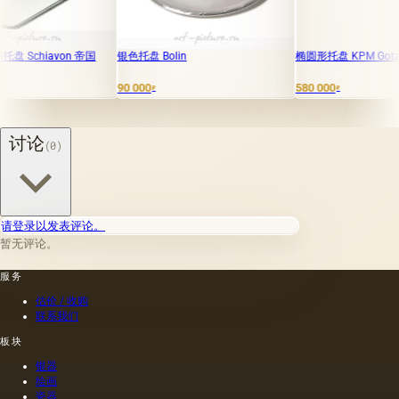
on 帝国
银色托盘 Bolin
椭圆形托盘 KPM Gotzkowsky
90 000
580 000
₽
₽
讨论
(0)
请登录以发表评论。
暂无评论。
服务
估价 / 收购
联系我们
板块
银器
绘画
瓷器