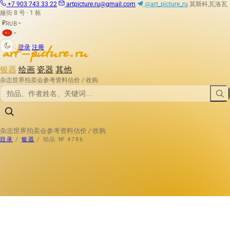
+7 903 743 33 22
artpicture.ru@gmail.com
@art_picture_ru
莫斯科,瓦洛瓦
娅街 8 号 · 1 栋
RUB
₽
|
登录
注册
银器
绘画
瓷器
其他
杂志
世界拍卖会
参考资料
估价 / 收购
杂志
世界拍卖会
参考资料
估价 / 收购
目录
/
银器
/
拍品 № 4786