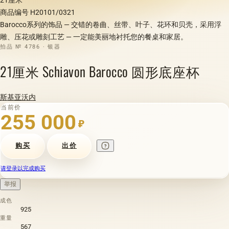
商品编号 H20101/0321
Barocco系列的饰品 — 交错的卷曲、丝带、叶子、花环和贝壳，采用浮
雕、压花或雕刻工艺 — 一定能美丽地衬托您的餐桌和家居。
拍品 № 4786 · 银器
21厘米 Schiavon Barocco 圆形底座杯
斯基亚沃内
当前价
255 000
₽
购买
出价
请登录以完成购买
举报
成色
925
重量
567