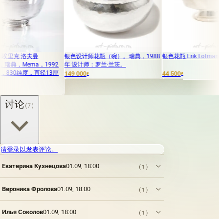
夫曼
银色设计师花瓶（碗）。瑞典，1988
银色花瓶 Erik Lofman Эрик Ло
ma，1992
年 设计师：罗兰·兰茨。
度，直径13厘
149 000
44 500
₽
₽
讨论
(7)
请登录以发表评论。
Екатерина Кузнецова
01.09, 18:00
(1)
Вероника Фролова
01.09, 18:00
(1)
Илья Соколов
01.09, 18:00
(1)