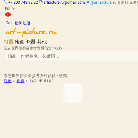
+7 903 743 33 22
artpicture.ru@gmail.com
@art_picture_ru
莫斯科,瓦洛瓦娅
RUB
₽
|
登录
注册
银器
绘画
瓷器
其他
杂志
世界拍卖会
参考资料
估价 / 收购
杂志
世界拍卖会
参考资料
估价 / 收购
目录
/
银器
/
拍品 № 5102