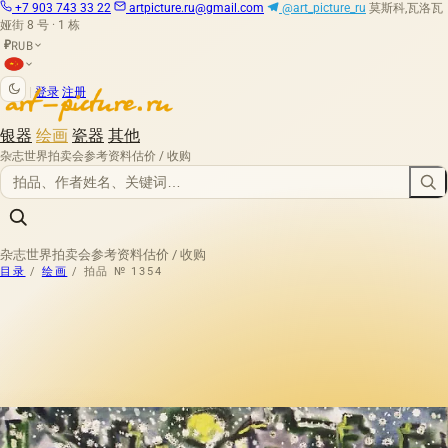
+7 903 743 33 22
artpicture.ru@gmail.com
@art_picture_ru
莫斯科,瓦洛瓦
娅街 8 号 · 1 栋
RUB
₽
|
登录
注册
银器
绘画
瓷器
其他
杂志
世界拍卖会
参考资料
估价 / 收购
杂志
世界拍卖会
参考资料
估价 / 收购
目录
/
绘画
/
拍品 № 1354