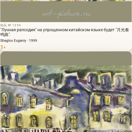
拍品 № 1354
"Лунная рапсодия" на упрощенном китайском языке будет "月光奏
鸣曲".
Sheglov Evgeniy · 1999
1
₽