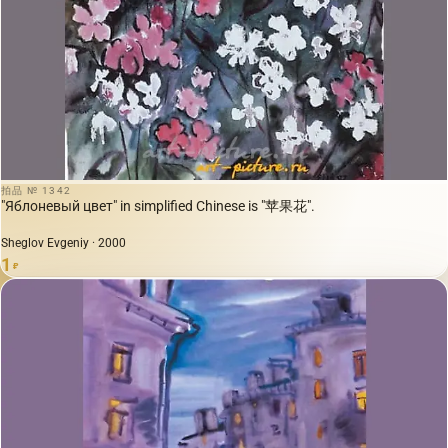
拍品 № 1342
"Яблоневый цвет" in simplified Chinese is "苹果花".
Sheglov Evgeniy · 2000
1
₽