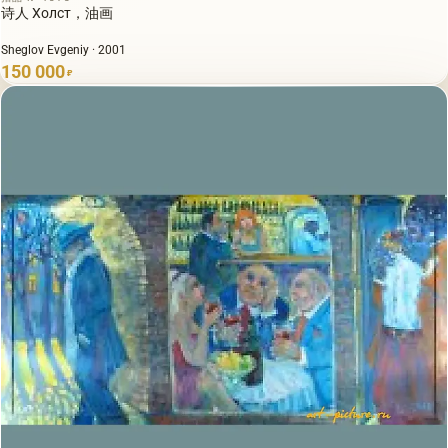
诗人 Холст，油画
Sheglov Evgeniy · 2001
150 000
₽