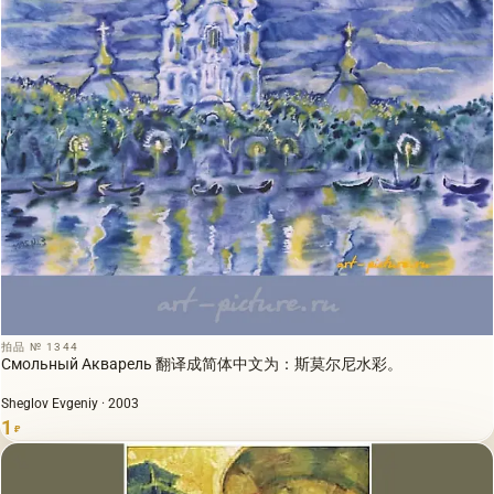
拍品 № 1344
Смольный Акварель 翻译成简体中文为：斯莫尔尼水彩。
Sheglov Evgeniy · 2003
1
₽