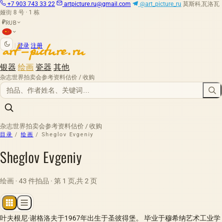
+7 903 743 33 22
artpicture.ru@gmail.com
@art_picture_ru
莫斯科,瓦洛瓦
娅街 8 号 · 1 栋
RUB
₽
|
登录
注册
银器
绘画
瓷器
其他
杂志
世界拍卖会
参考资料
估价 / 收购
杂志
世界拍卖会
参考资料
估价 / 收购
目录
/
绘画
/
Sheglov Evgeniy
Sheglov Evgeniy
绘画 · 43 件拍品 · 第 1 页,共 2 页
叶夫根尼·谢格洛夫于1967年出生于圣彼得堡。 毕业于穆希纳艺术工业学