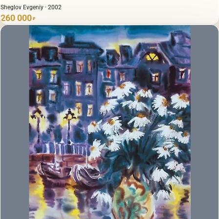
Sheglov Evgeniy · 2002
260 000
₽