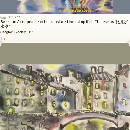
拍品 № 1358
Биззаро Акварель can be translated into simplified Chinese as "比扎罗
水彩".
Sheglov Evgeniy · 1999
1
₽