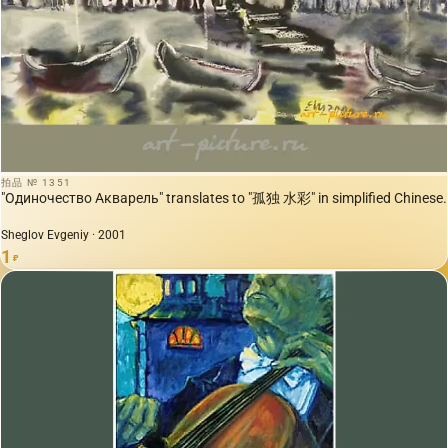
拍品 № 1351
"Одиночество Акварель" translates to "孤独 水彩" in simplified Chinese.
Sheglov Evgeniy · 2001
1
₽