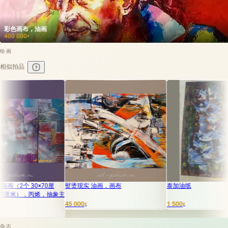
彩色画布，油画
400 000
₽
绘画
相似拍品
30×70厘
熨烫现实 油画，画布
泰加油纸
，丙烯，抽象主
45 000
1 500
₽
₽
杂志