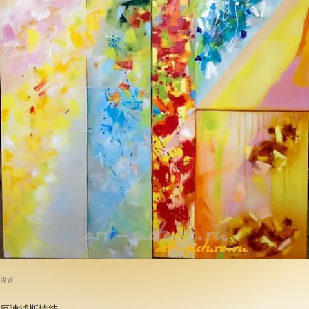
描述
厄迪浦斯情结