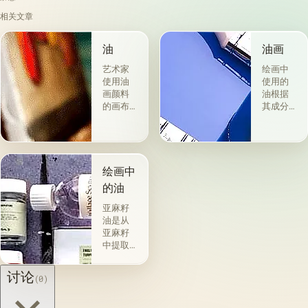
相关文章
油
油画
艺术家
绘画中
使用油
使用的
画颜料
油根据
的画布
其成分
是最受
和用途
欢迎
分为两
的。 技
组。 第
术a la
一类包
prima-
括从各
绘画中
&quot;原
种植物
的油
始
的种子
&quot;，
获得并
亚麻籽
没有下
与植物
油是从
画-其
脂肪有
亚麻籽
中，即
关的所
中提取
使在第
谓脂肪
的，所
一届会
干燥
得产品
讨论
(0)
议之
油，例
的质量
后，艺
如亚麻
在很大
术家在
籽，罂
程度上