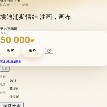
拍品 № 1717 · 绘画
埃迪浦斯情结 油画，画布
单头 埃莱娜
当前价
50 000
₽
购买
出价
请登录以完成购买
举报
年份
2013
地区
莫斯科
产地
俄罗斯
联系卖家