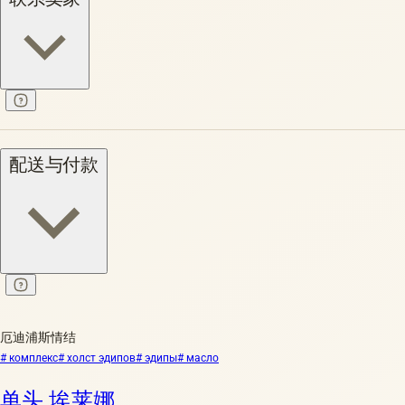
配送与付款
厄迪浦斯情结
# комплекс
# холст эдипов
# эдипы
# масло
单头 埃莱娜