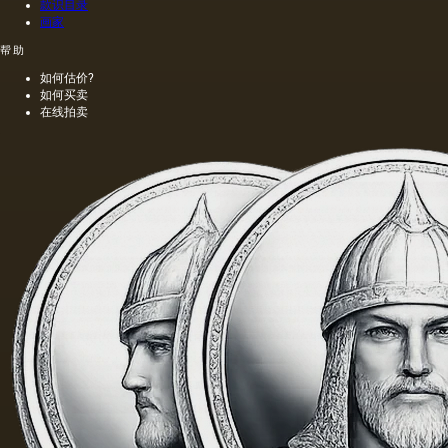
色；当
款识目录
热压
画家
时，会
帮助
得到一
种颜色
如何估价?
更多的
如何买卖
油，通
在线拍卖
常是棕
色的，
具有特
有的气
味和相
当刺鼻
的味
道，由
于其中
含有的
外来杂
质而没
有透明
度。