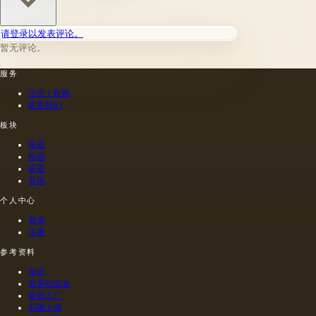
非干燥
粟，坚
取决于
层上书
果和其
种子的
请登录以发表评论。
写或以
他类似
种植地
某种方
的油。
暂无评论。
点，它
式刷新
第二组
们的成
其上出
包括不
服务
熟度和
现的干
属于脂
纯度。
估价 / 收购
燥膜。
肪的各
因此，
联系我们
这是第
种来源
从杂草
一种也
的油，
种子获
板块
是最常
带有精
得的油
银器
见的方
油的名
含有油
绘画
法.
称。
菜籽，
瓷器
油菜籽
其他
和其他
个人中心
油的外
加剂。
登录
在不加
注册
热的情
况下挤
参考资料
出的油
杂志
是浅
世界拍卖会
的，呈
瓷器工厂
金黄
石雕大师