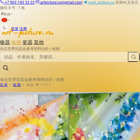
+7 903 743 33 22
artpicture.ru@gmail.com
@art_picture_ru
莫斯科,瓦洛瓦
娅街 8 号 · 1 栋
RUB
₽
|
登录
注册
银器
绘画
瓷器
其他
杂志
世界拍卖会
参考资料
估价 / 收购
杂志
世界拍卖会
参考资料
估价 / 收购
目录
/
绘画
/
拍品 № 1717