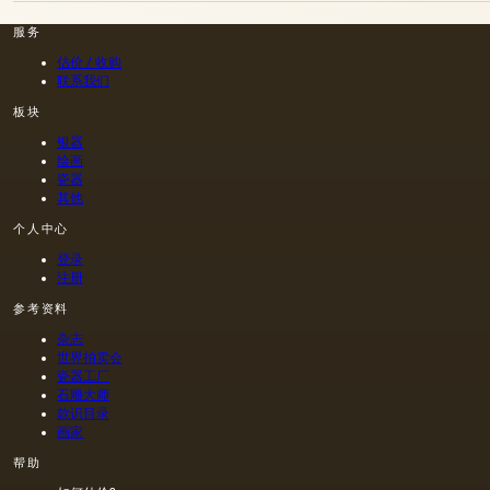
服务
估价 / 收购
联系我们
板块
银器
绘画
瓷器
其他
个人中心
登录
注册
参考资料
杂志
世界拍卖会
瓷器工厂
石雕大师
款识目录
画家
帮助