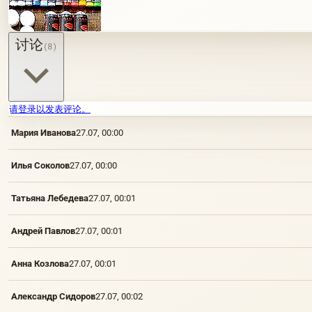
讨论
(8)
请登录以发表评论。
Мария Иванова
27.07, 00:00
Илья Соколов
27.07, 00:00
Татьяна Лебедева
27.07, 00:01
Андрей Павлов
27.07, 00:01
Анна Козлова
27.07, 00:01
Александр Сидоров
27.07, 00:02