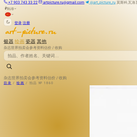
+7 903 743 33 22
artpicture.ru@gmail.com
@art_picture_ru
莫斯科,瓦洛瓦娅
RUB
₽
|
登录
注册
银器
绘画
瓷器
其他
杂志
世界拍卖会
参考资料
估价 / 收购
杂志
世界拍卖会
参考资料
估价 / 收购
目录
/
绘画
/
拍品 № 1860