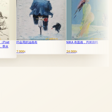
约会用的油画布
NIKA 布面画，丙烯颜料
半光墨水，
 000
24 000
8 000
₽
₽
₽