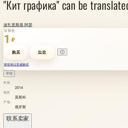
"Кит графика" can be transla
波扎里斯基 阿瑟
当前价
1
₽
购买
出价
请登录以完成购买
举报
年份
2014
地区
莫斯科
产地
俄罗斯
联系卖家