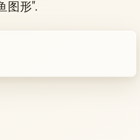
 "鲸鱼图形".