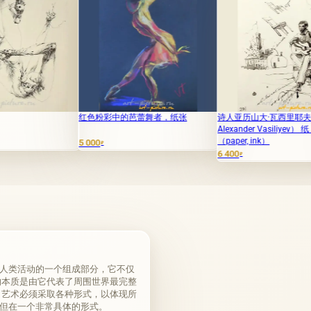
红色粉彩中的芭蕾舞者，纸张
诗人亚历山大·瓦西里耶夫（Poet
Alexander Vasiliyev） 纸，墨水
（paper, ink）
5 000
7
₽
6 400
₽
人类活动的一个组成部分，它不仅
的本质是由它代表了周围世界最完整
，艺术必须采取各种形式，以体现所
但在一个非常具体的形式。