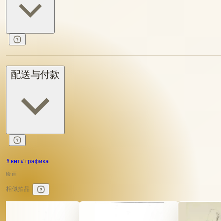
配送与付款
# кит
# графика
绘画
相似拍品