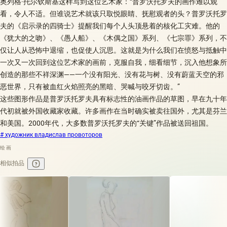
奥列格·托尔钦斯基这样写到这位艺术家：“普罗沃托罗夫的画作难以观
看，令人不适。但谁说艺术就该只取悦眼睛、抚慰观者的头？普罗沃托罗
夫的《启示录的四骑士》提醒我们每个人头顶悬着的核化工灾难。他的
《犹大的之吻》、《愚人船》、《木偶之国》系列、《七宗罪》系列，不
仅让人从恐怖中退缩，也促使人沉思。这就是为什么我们在愤怒与抵触中
一次又一次回到这位艺术家的画前，克服自我，细看细节，沉入他想象所
创造的那些不祥深渊——一个没有阳光、没有花与树、没有蔚蓝天空的邪
恶世界，只有被血红火焰照亮的黑暗、哭喊与咬牙切齿。”
这些图形作品是普罗沃托罗夫具有标志性的油画作品的草图，早在九十年
代初就被外国收藏家收藏。许多画作在当时确实被卖往国外，尤其是芬兰
和美国。2000年代，大多数普罗沃托罗夫的“关键”作品被送回祖国。
# художник владислав провоторов
绘画
相似拍品