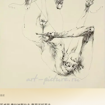
描述
艺术家 弗拉迪斯拉夫·普罗沃托罗夫。