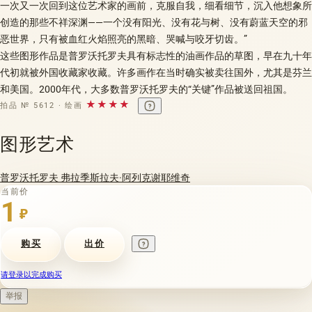
一次又一次回到这位艺术家的画前，克服自我，细看细节，沉入他想象所
创造的那些不祥深渊——一个没有阳光、没有花与树、没有蔚蓝天空的邪
恶世界，只有被血红火焰照亮的黑暗、哭喊与咬牙切齿。”
这些图形作品是普罗沃托罗夫具有标志性的油画作品的草图，早在九十年
代初就被外国收藏家收藏。许多画作在当时确实被卖往国外，尤其是芬兰
和美国。2000年代，大多数普罗沃托罗夫的“关键”作品被送回祖国。
★★★★
拍品 № 5612 · 绘画
图形艺术
普罗沃托罗夫 弗拉季斯拉夫·阿列克谢耶维奇
当前价
1
₽
购买
出价
请登录以完成购买
举报