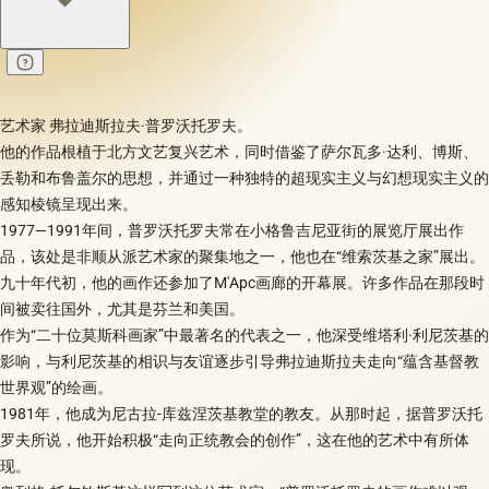
艺术家 弗拉迪斯拉夫·普罗沃托罗夫。
他的作品根植于北方文艺复兴艺术，同时借鉴了萨尔瓦多·达利、博斯、
丢勒和布鲁盖尔的思想，并通过一种独特的超现实主义与幻想现实主义的
感知棱镜呈现出来。
1977—1991年间，普罗沃托罗夫常在小格鲁吉尼亚街的展览厅展出作
品，该处是非顺从派艺术家的聚集地之一，他也在“维索茨基之家”展出。
九十年代初，他的画作还参加了M'Арс画廊的开幕展。许多作品在那段时
间被卖往国外，尤其是芬兰和美国。
作为“二十位莫斯科画家”中最著名的代表之一，他深受维塔利·利尼茨基的
影响，与利尼茨基的相识与友谊逐步引导弗拉迪斯拉夫走向“蕴含基督教
世界观”的绘画。
1981年，他成为尼古拉-库兹涅茨基教堂的教友。从那时起，据普罗沃托
罗夫所说，他开始积极“走向正统教会的创作”，这在他的艺术中有所体
现。