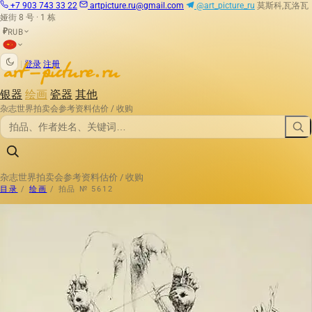
+7 903 743 33 22
artpicture.ru@gmail.com
@art_picture_ru
莫斯科,瓦洛瓦
娅街 8 号 · 1 栋
RUB
₽
|
登录
注册
银器
绘画
瓷器
其他
杂志
世界拍卖会
参考资料
估价 / 收购
杂志
世界拍卖会
参考资料
估价 / 收购
目录
/
绘画
/
拍品 № 5612