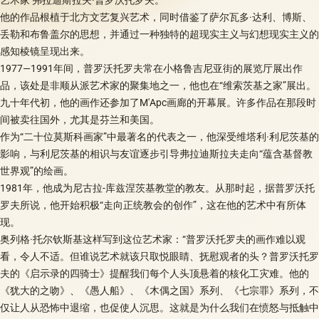
他的作品根植于北方文艺复兴艺术，同时借鉴了萨尔瓦多·达利、博斯、
丢勒和布鲁盖尔的思想，并通过一种独特的超现实主义与幻想现实主义的
感知棱镜呈现出来。
1977—1991年间，普罗沃托罗夫常在小格鲁吉尼亚街的展览厅展出作
品，该处是非顺从派艺术家的聚集地之一，他也在“维索茨基之家”展出。
九十年代初，他的画作还参加了M'Арс画廊的开幕展。许多作品在那段时
间被卖往国外，尤其是芬兰和美国。
作为“二十位莫斯科画家”中最著名的代表之一，他深受维塔利·利尼茨基的
影响，与利尼茨基的相识与友谊逐步引导弗拉迪斯拉夫走向“蕴含基督教
世界观”的绘画。
1981年，他成为尼古拉-库兹涅茨基教堂的教友。从那时起，据普罗沃托
罗夫所说，他开始积极“走向正统教会的创作”，这在他的艺术中有所体
现。
奥列格·托尔钦斯基这样写到这位艺术家：“普罗沃托罗夫的画作难以观
看，令人不适。但谁说艺术就该只取悦眼睛、抚慰观者的头？普罗沃托罗
夫的《启示录的四骑士》提醒我们每个人头顶悬着的核化工灾难。他的
《犹大的之吻》、《愚人船》、《木偶之国》系列、《七宗罪》系列，不
仅让人从恐怖中退缩，也促使人沉思。这就是为什么我们在愤怒与抵触中