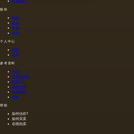
联系我们
板块
银器
绘画
瓷器
其他
个人中心
登录
注册
参考资料
杂志
世界拍卖会
瓷器工厂
石雕大师
款识目录
画家
帮助
如何估价?
如何买卖
在线拍卖