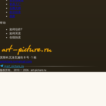
色；当
瓷器工厂
石雕大师
热压
款识目录
时，会
画家
得到一
种颜色
帮助
更多的
如何估价?
油，通
如何买卖
常是棕
在线拍卖
色的，
具有特
有的气
味和相
当刺鼻
莫斯科,瓦洛瓦娅街 8 号 · 1 栋
的味
artpicture.ru@gmail.com
道，由
@art_picture_ru
于其中
版权所有。 2010 — 2026 · art-picture.ru
含有的
外来杂
质而没
有透明
度。