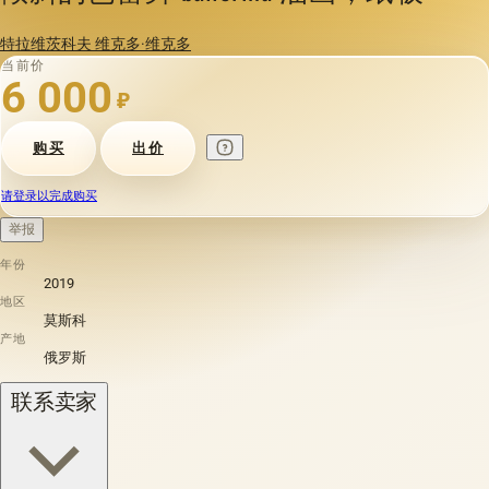
特拉维茨科夫 维克多·维克多
当前价
6 000
₽
购买
出价
请登录以完成购买
举报
年份
2019
地区
莫斯科
产地
俄罗斯
联系卖家