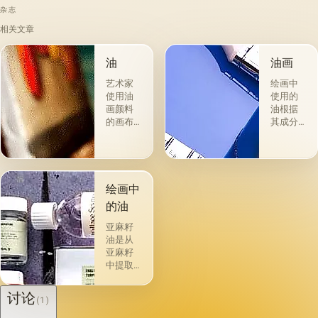
杂志
相关文章
油
油画
艺术家
绘画中
使用油
使用的
画颜料
油根据
的画布
其成分
是最受
和用途
欢迎
分为两
的。 技
组。 第
术a la
一类包
prima-
括从各
绘画中
&quot;原
种植物
的油
始
的种子
&quot;，
获得并
亚麻籽
没有下
与植物
油是从
画-其
脂肪有
亚麻籽
中，即
关的所
中提取
使在第
谓脂肪
的，所
一届会
干燥
得产品
讨论
(1)
议之
油，例
的质量
后，艺
如亚麻
在很大