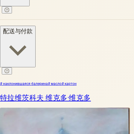
配送与付款
# наклонившаяся балерина
# масло
# картон
特拉维茨科夫 维克多·维克多