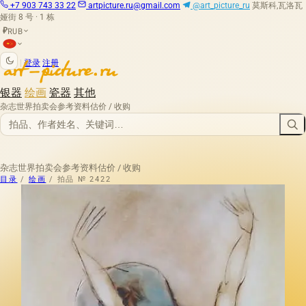
+7 903 743 33 22
artpicture.ru@gmail.com
@art_picture_ru
莫斯科,瓦洛瓦
娅街 8 号 · 1 栋
RUB
₽
|
登录
注册
银器
绘画
瓷器
其他
杂志
世界拍卖会
参考资料
估价 / 收购
杂志
世界拍卖会
参考资料
估价 / 收购
目录
/
绘画
/
拍品 № 2422