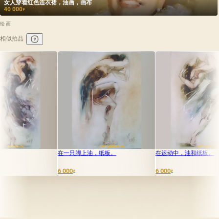
女人穿着红色连衣裙，油画，画布
40 000
₽
绘画
相似拍品
在一只脚上油，纸板。
在运动中，油和纸板。
芭蕾
6 000
6 000
6 000
₽
₽