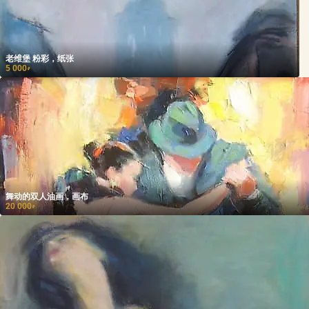
老维堡 粉彩，纸张
5 000
₽
舞动的双人油画，画布
20 000
₽