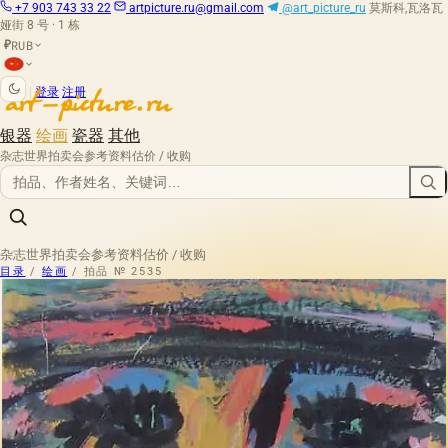
+7 903 743 33 22
artpicture.ru@gmail.com
@art_picture_ru
莫斯科,瓦洛瓦
娅街 8 号 · 1 栋
RUB
₽
|
登录
注册
银器
绘画
瓷器
其他
杂志
世界拍卖会
参考资料
估价 / 收购
杂志
世界拍卖会
参考资料
估价 / 收购
目录
/
绘画
/
拍品 № 2535