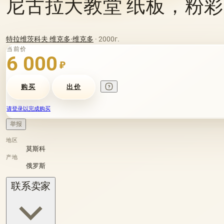
尼古拉大教堂 纸板，粉彩
特拉维茨科夫 维克多·维克多
· 2000г.
当前价
6 000
₽
购买
出价
请登录以完成购买
举报
地区
莫斯科
产地
俄罗斯
联系卖家