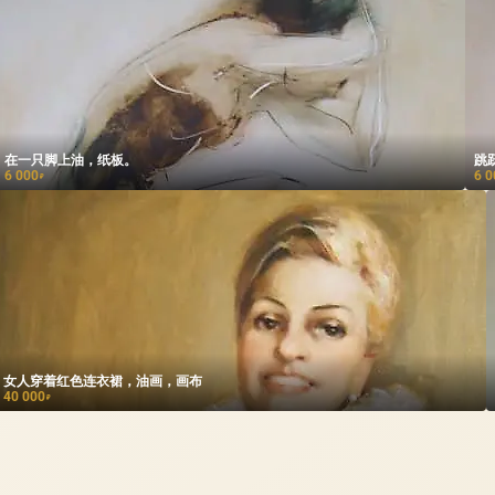
在一只脚上油，纸板。
跳
6 000
6 0
₽
女人穿着红色连衣裙，油画，画布
40 000
₽