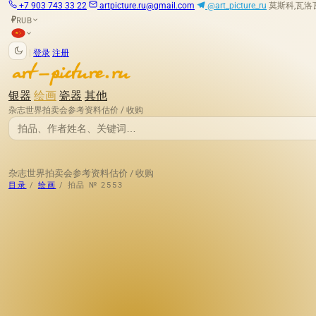
+7 903 743 33 22
artpicture.ru@gmail.com
@art_picture_ru
莫斯科,瓦洛瓦娅
RUB
₽
|
登录
注册
银器
绘画
瓷器
其他
杂志
世界拍卖会
参考资料
估价 / 收购
杂志
世界拍卖会
参考资料
估价 / 收购
目录
/
绘画
/
拍品 № 2553