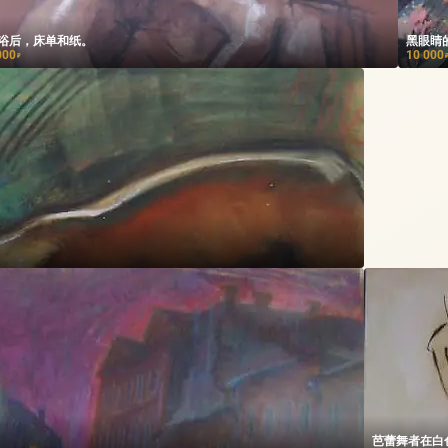
浴后，床单和纸。
黑眼睛
000
10 000
₽
芭蕾舞者在白