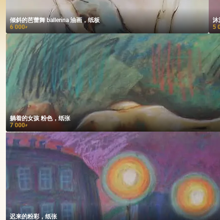
倾斜的芭蕾舞 ballerina 油画，纸板
沐
6 000
5 
₽
躺着的女孩 粉色，纸张
7 000
₽
迟来的粉彩，纸张