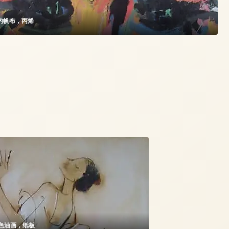
的帆布，丙烯
₽
色油画，纸板