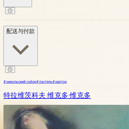
配送与付款
# никольский собор
# пастель
# картон
特拉维茨科夫 维克多·维克多