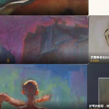
芭蕾舞者在白
6 000
₽
折弯的粉彩，