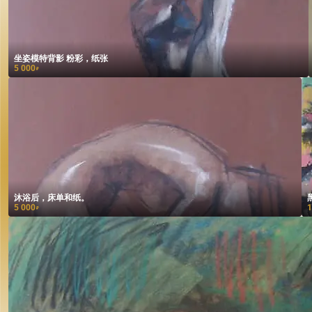
坐姿模特背影 粉彩，纸张
5 000
₽
沐浴后，床单和纸。
5 000
1
₽