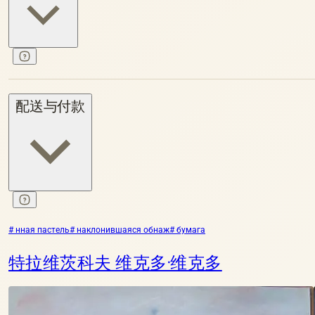
配送与付款
# нная пастель
# наклонившаяся обнаж
# бумага
特拉维茨科夫 维克多·维克多