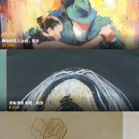
舞动的双人油画，画布
20 000
₽
准备演讲 画笔，纸张
8 000
₽