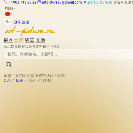
+7 903 743 33 22
artpicture.ru@gmail.com
@art_picture_ru
莫斯科,瓦洛瓦娅
RUB
₽
|
登录
注册
银器
绘画
瓷器
其他
杂志
世界拍卖会
参考资料
估价 / 收购
杂志
世界拍卖会
参考资料
估价 / 收购
目录
/
绘画
/
拍品 № 2546