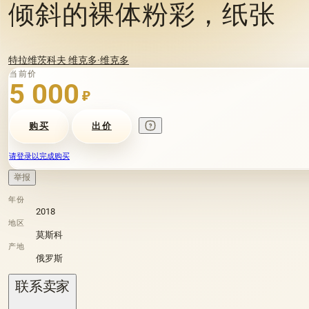
倾斜的裸体粉彩，纸张
特拉维茨科夫 维克多·维克多
当前价
5 000
₽
购买
出价
请登录以完成购买
举报
年份
2018
地区
莫斯科
产地
俄罗斯
联系卖家