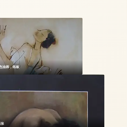
色油画，纸板
纸张