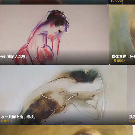
10 000
₽
张让我陷入沉思。
裸体素描，粉
15 000
₽
在一只脚上油，纸板。
跳
6 000
6 0
₽