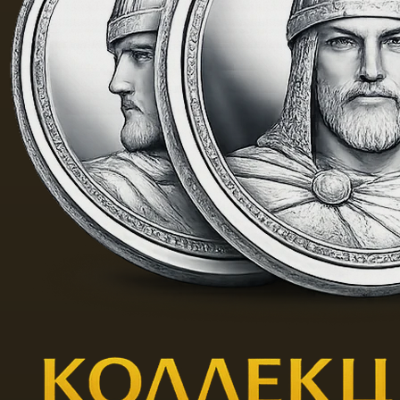
（板）
和金
属。 最
流行和
广泛使
用的基
础是画
布。