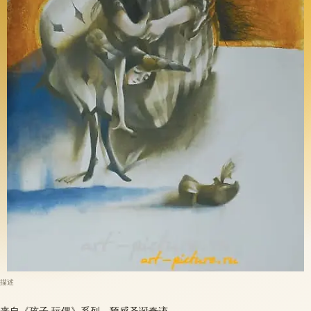
描述
来自《孩子-玩偶》系列。预感圣诞奇迹……