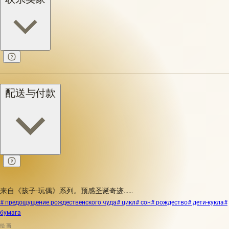
配送与付款
来自《孩子-玩偶》系列。预感圣诞奇迹……
# предощущение рождественского чуда
# цикл
# сон
# рождество
# дети-кукла
#
бумага
绘画