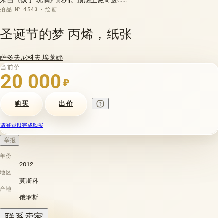
拍品 № 4543 · 绘画
圣诞节的梦 丙烯，纸张
萨多夫尼科夫 埃莱娜
当前价
20 000
₽
购买
出价
请登录以完成购买
举报
年份
2012
地区
莫斯科
产地
俄罗斯
联系卖家