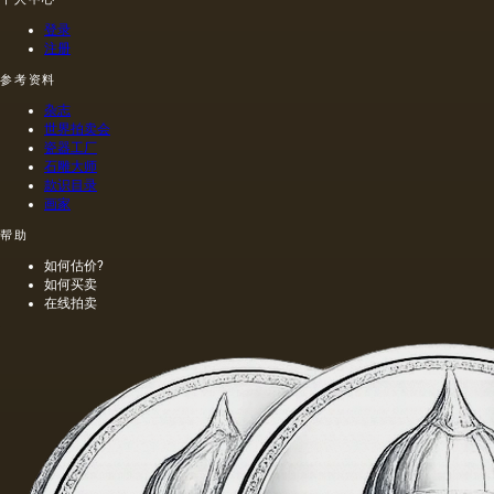
璃。 然
而，其
登录
中只有
注册
少数代
表了油
参考资料
画的传
杂志
统基础;
世界拍卖会
它们分
瓷器工厂
为两
石雕大师
组：弹
款识目录
性（柔
画家
性）基
帮助
础，包
括帆布
如何估价?
和纸
如何买卖
张，以
在线拍卖
及刚
性，结
合木
材，纤
维板，
纤维
板，纸
板上的
帆布