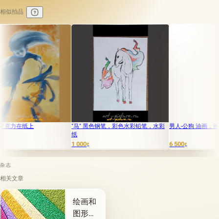
相似拍品
在纸上
"马" 黑色钢笔，彩色水彩铅笔，水彩
男人-公狗 油画，画布
纸
1 000
6 500
₽
₽
杂志
相关文章
绘画和
图形材