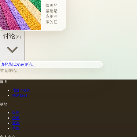
料
绘画的
基础是
应用油
漆的任
何物理
存在的
讨论
(0)
材料或
表面：
金属，
木材，
织物，
请登录以发表评论。
纸张，
暂无评论。
砖，石
头，塑
服务
料，牛
皮纸
估价 / 收购
（薄羊
联系我们
皮纸，
蜡，描
板块
图
银器
纸），
绘画
羊皮
瓷器
纸，石
其他
膏，玻
个人中心