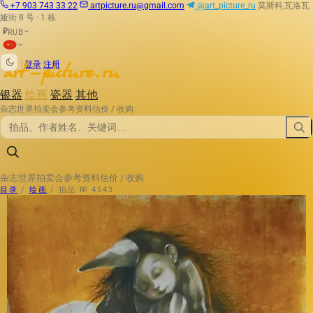
+7 903 743 33 22
artpicture.ru@gmail.com
@art_picture_ru
莫斯科,瓦洛瓦
娅街 8 号 · 1 栋
RUB
₽
|
登录
注册
银器
绘画
瓷器
其他
杂志
世界拍卖会
参考资料
估价 / 收购
杂志
世界拍卖会
参考资料
估价 / 收购
目录
/
绘画
/
拍品 № 4543