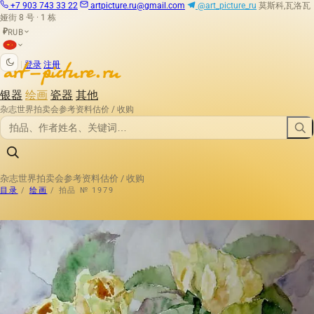
+7 903 743 33 22
artpicture.ru@gmail.com
@art_picture_ru
莫斯科,瓦洛瓦
娅街 8 号 · 1 栋
RUB
₽
|
登录
注册
银器
绘画
瓷器
其他
杂志
世界拍卖会
参考资料
估价 / 收购
杂志
世界拍卖会
参考资料
估价 / 收购
目录
/
绘画
/
拍品 № 1979