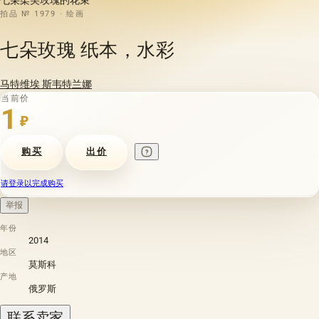
拍品 № 1979 · 绘画
七朵玫瑰 纸本，水彩
马特维埃 斯韦特兰娜
当前价
1
₽
购买
出价
请登录以完成购买
举报
年份
2014
地区
莫斯科
产地
俄罗斯
联系卖家