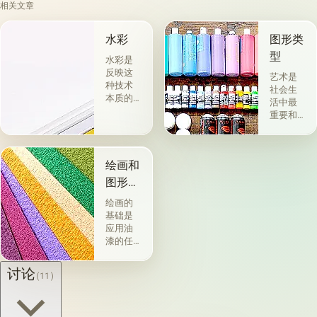
相关文章
水彩
图形类
型
水彩是
反映这
艺术是
种技术
社会生
本质的
活中最
术语。
重要和
对于绘
最有趣
画，艺
的现象
术家不
之一，
使用油
绘画和
是人类
画颜
活动的
图形材
料，而
一个组
料
是使用
绘画的
成部
特殊的
基础是
分，它
水彩
应用油
不仅对
画，在
漆的任
个人，
应用前
何物理
而且对
用水稀
存在的
讨论
社会的
(11)
释。 此
材料或
发展起
外，有
表面：
着重要
时片材
金属，
作用。
被另外