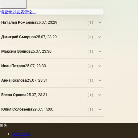
木材，
艺术的
润湿。
织物，
本质是
纸张，
请登录以发表评论。
由它代
砖，石
表了周
Наталья Романова
25.07, 23:29
头，塑
(1)
围世界
料，牛
最完整
皮纸
和最有
Дмитрий Смирнов
25.07, 23:29
(3)
（薄羊
效的审
皮纸，
美意识
蜡，描
形式这
Максим Волков
25.07, 23:30
(1)
图
一事实
纸），
决定
Иван Петров
25.07, 23:30
(3)
羊皮
的。 当
纸，石
然，艺
膏，玻
术必须
Анна Козлова
25.07, 23:31
(1)
璃。 然
采取各
而，其
种形
中只有
Елена Орлова
25.07, 23:31
(1)
式，以
少数代
体现所
表了油
有的想
Юлия Соловьева
29.07, 15:00
(1)
画的传
法，思
统基础;
想，感
它们分
情的人
服务
为两
不是抽
组：弹
估价 / 收购
象概念