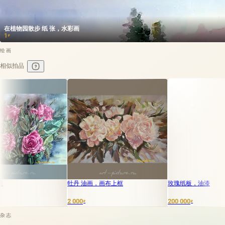
在植物园散步 纸 张，水彩画
1
₽
绘画
相似拍品
牡丹 油画，画布上框
玫瑰纸板，油漆
2 000
200 000
₽
₽
杂志