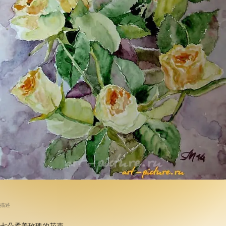
描述
七朵柔美玫瑰的花束