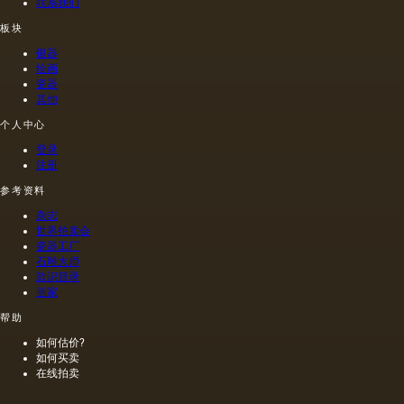
性（柔
联系我们
的形
性）基
式，但
板块
础，包
在一个
括帆布
非常具
银器
和纸
绘画
体的形
张，以
瓷器
式。
其他
及刚
性，结
个人中心
合木
材，纤
登录
维板，
注册
纤维
参考资料
板，纸
板上的
杂志
帆布
世界拍卖会
（板）
瓷器工厂
石雕大师
和金
款识目录
属。 最
画家
流行和
广泛使
帮助
用的基
如何估价?
础是画
如何买卖
布。
在线拍卖