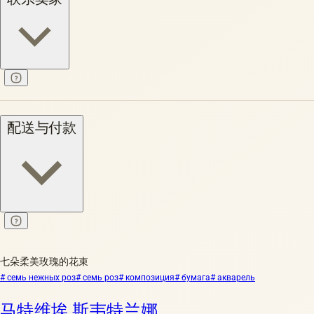
配送与付款
七朵柔美玫瑰的花束
# семь нежных роз
# семь роз
# композиция
# бумага
# акварель
马特维埃 斯韦特兰娜