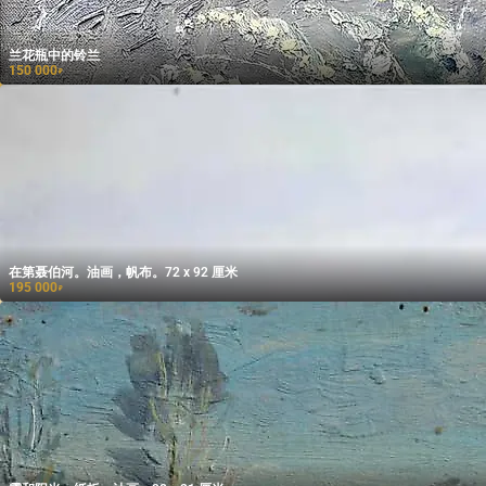
兰花瓶中的铃兰
150 000
₽
在第聂伯河。油画，帆布。72 x 92 厘米
195 000
₽