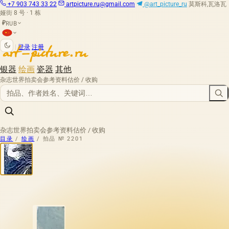
+7 903 743 33 22
artpicture.ru@gmail.com
@art_picture_ru
莫斯科,瓦洛瓦
娅街 8 号 · 1 栋
RUB
₽
|
登录
注册
银器
绘画
瓷器
其他
杂志
世界拍卖会
参考资料
估价 / 收购
杂志
世界拍卖会
参考资料
估价 / 收购
目录
/
绘画
/
拍品 № 2201