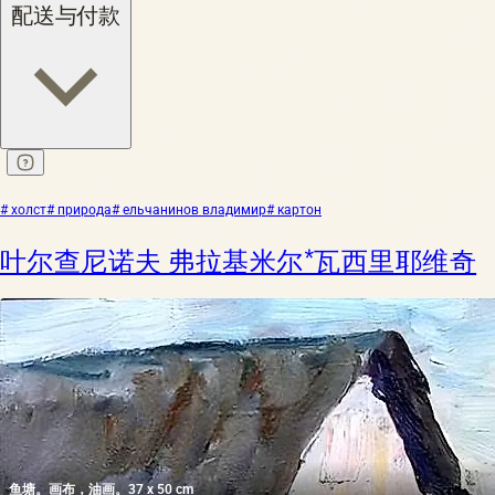
配送与付款
# холст
# природа
# ельчанинов владимир
# картон
叶尔查尼诺夫 弗拉基米尔*瓦西里耶维奇
鱼塘。画布，油画。37 x 50 cm