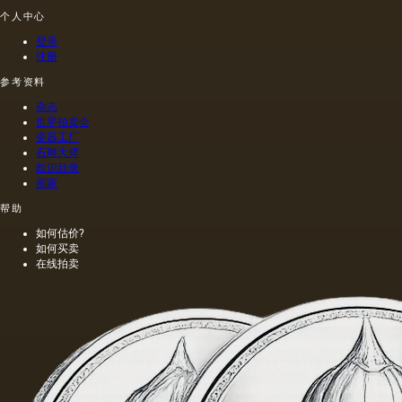
择作为
个人中心
基础.
登录
注册
参考资料
杂志
世界拍卖会
瓷器工厂
石雕大师
款识目录
画家
帮助
如何估价?
如何买卖
在线拍卖