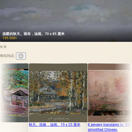
温暖的秋天。画布，油画。70 x 85 厘米
195 000
₽
绘画
相似拍品
板，油画。19 x 25 厘米
К вечеру translates to "到晚上" in
阿斯特罗甘村。
simplified Chinese.
40 x 50 厘米