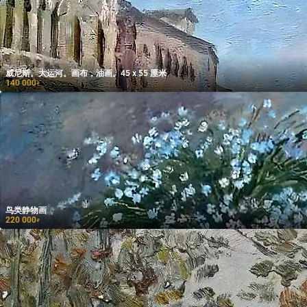
威尼斯。大运河。画布，油画。45 x 55 厘米
140 000
₽
鸟类静物画
220 000
₽