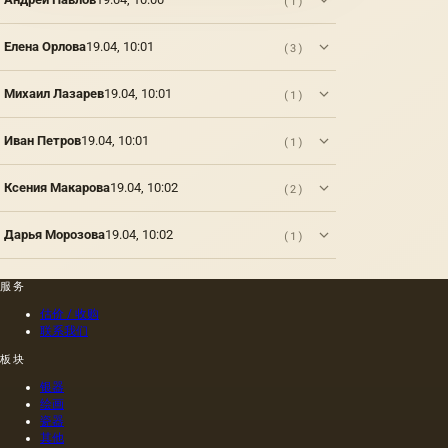
(1)
的性格
纪）根
之前，
据尼禄
甚至更
本人的
Елена Орлова
19.04, 10:01
(3)
重要的
命令绘
是获得
制的尼
Михаил Лазарев
19.04, 10:01
(1)
了独立
禄肖像
性，很
是在画
长一段
布上执
Иван Петров
19.04, 10:01
(1)
时间过
行的，
去了。
而不是
这是我
像当时
Ксения Макарова
19.04, 10:02
(2)
们第一
的习惯
次在强
那样在
Дарья Морозова
19.04, 10:02
(1)
大的河
木头上
流岸边
执行
出现的
的，这
服务
古代文
幅画的
明的浮
长度是
估价 / 收购
雕上看
40米。
联系我们
到大自
一个密
板块
然的形
集的,不
象。
是特别
银器
精细的
绘画
编织帆
瓷器
其他
布被选