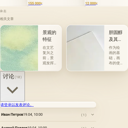
0
12 000
124 000
₽
₽
₽
杂志
相关文章
景观的
胆固醇
特征
及其特
性
在文艺
作为绘
复兴之
画的基
前，景
础，画
观发挥
布的使
了装饰
用自古
功能。
以来就
讨论
(10)
但是，
为人所
在景观
知。 例
成为这
如，普
个想法
林尼证
的承载
明，由
者之
当时的
请登录以发表评论。
前，在
一位艺
Иван Петров
19.04, 10:00
它开始
术家
(1)
帮助揭
（公元
示主角
一世
Андрей Павлов
19.04, 10:00