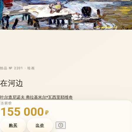
拍品 № 2201 · 绘画
在河边
叶尔查尼诺夫 弗拉基米尔*瓦西里耶维奇
当前价
155 000
₽
购买
出价