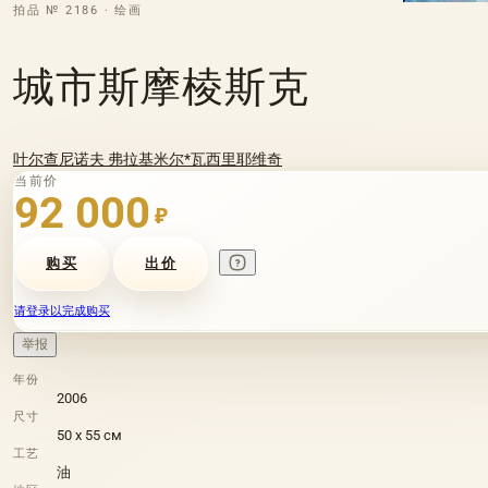
拍品 № 2186 · 绘画
城市斯摩棱斯克
叶尔查尼诺夫 弗拉基米尔*瓦西里耶维奇
当前价
92 000
₽
购买
出价
请登录以完成购买
举报
年份
2006
尺寸
50 х 55 см
工艺
油