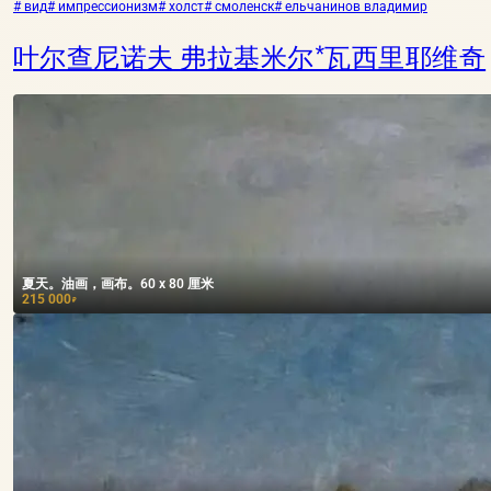
# вид
# импрессионизм
# холст
# смоленск
# ельчанинов владимир
叶尔查尼诺夫 弗拉基米尔*瓦西里耶维奇
夏天。油画，画布。60 x 80 厘米
215 000
₽