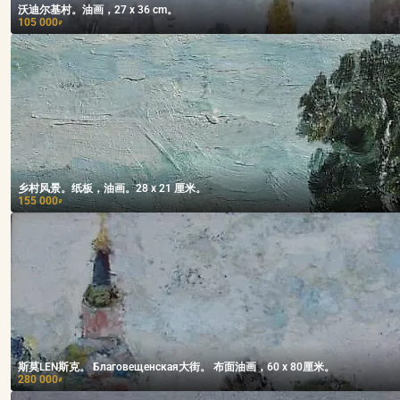
沃迪尔基村。油画，27 x 36 cm。
105 000
₽
乡村风景。纸板，油画。28 x 21 厘米。
155 000
₽
斯莫LEN斯克。 Благовещенская大街。 布面油画，60 x 80厘米。
280 000
₽