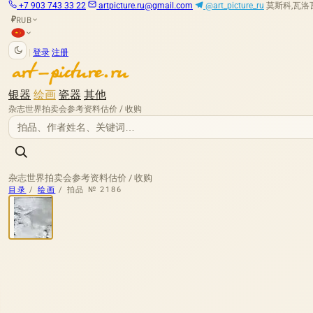
+7 903 743 33 22
artpicture.ru@gmail.com
@art_picture_ru
莫斯科,瓦洛瓦娅
RUB
₽
|
登录
注册
银器
绘画
瓷器
其他
杂志
世界拍卖会
参考资料
估价 / 收购
杂志
世界拍卖会
参考资料
估价 / 收购
目录
/
绘画
/
拍品 № 2186