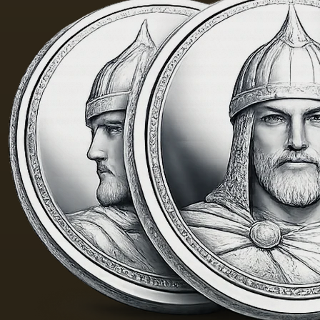
有的气
味和相
当刺鼻
的味
道，由
于其中
含有的
外来杂
质而没
有透明
度。