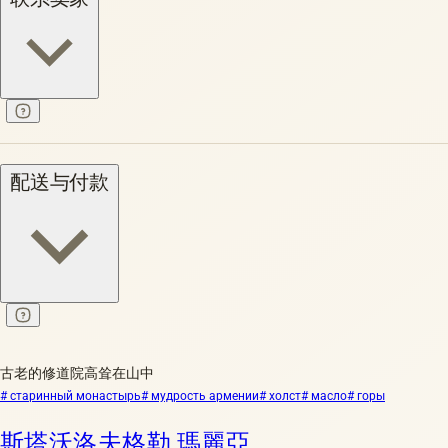
配送与付款
古老的修道院高耸在山中
# старинный монастырь
# мудрость армении
# холст
# масло
# горы
斯塔沃洛夫格勒 瑪麗亞