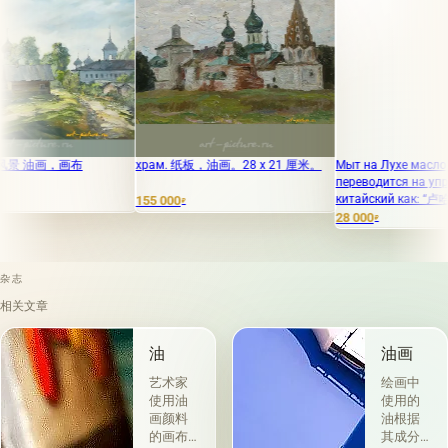
布
храм. 纸板，油画。28 x 21 厘米。
Мыт на Лухе масло, холст
переводится на упрощенный
китайский как: “卢哈油画，画布”
155 000
₽
28 000
₽
杂志
相关文章
油
油画
艺术家
绘画中
使用油
使用的
画颜料
油根据
的画布
其成分