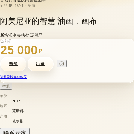
拍品 № 4694 · 绘画
阿美尼亚的智慧 油画，画布
斯塔沃洛夫格勒 瑪麗亞
当前价
25 000
₽
购买
出价
请登录以完成购买
举报
年份
2015
地区
莫斯科
产地
俄罗斯
联系卖家