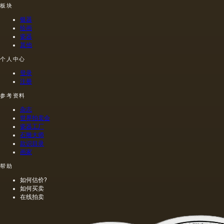
一种也
的油，
种子获
本人的
板块
是最常
带有精
得的油
命令绘
银器
见的方
油的名
含有油
制的尼
绘画
法.
称。
菜籽，
禄肖像
瓷器
油菜籽
是在画
其他
和其他
布上执
个人中心
油的外
行的，
加剂。
而不是
登录
在不加
像当时
注册
热的情
的习惯
况下挤
那样在
参考资料
出的油
木头上
杂志
是浅
执行
世界拍卖会
的，呈
的，这
瓷器工厂
金黄
幅画的
石雕大师
色；当
长度是
款识目录
热压
40米。
画家
时，会
一个密
帮助
得到一
集的,不
种颜色
是特别
如何估价?
更多的
精细的
如何买卖
油，通
编织帆
在线拍卖
常是棕
布被选
色的，
择作为
具有特
基础.