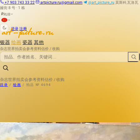
+7 903 743 33 22
artpicture.ru@gmail.com
@art_picture_ru
莫斯科,瓦洛瓦
娅街 8 号 · 1 栋
RUB
₽
|
登录
注册
银器
绘画
瓷器
其他
杂志
世界拍卖会
参考资料
估价 / 收购
杂志
世界拍卖会
参考资料
估价 / 收购
目录
/
绘画
/
拍品 № 4694