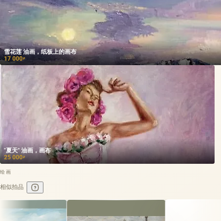
雪花莲 油画，纸板上的画布
17 000
₽
"夏天" 油画，画布
25 000
₽
绘画
相似拍品