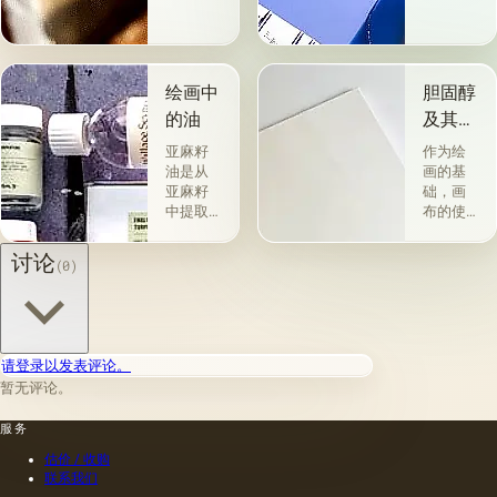
是最受
和用途
欢迎
分为两
的。 技
组。 第
术a la
一类包
prima-
括从各
绘画中
胆固醇
&quot;原
种植物
的油
及其特
始
的种子
性
&quot;，
获得并
亚麻籽
作为绘
没有下
与植物
油是从
画的基
画-其
脂肪有
亚麻籽
础，画
中，即
关的所
中提取
布的使
使在第
谓脂肪
的，所
用自古
一届会
干燥
得产品
以来就
讨论
(0)
议之
油，例
的质量
为人所
后，艺
如亚麻
在很大
知。 例
术家在
籽，罂
程度上
如，普
非干燥
粟，坚
取决于
林尼证
层上书
果和其
种子的
明，由
请登录以发表评论。
写或以
他类似
种植地
当时的
某种方
的油。
暂无评论。
点，它
一位艺
式刷新
第二组
们的成
术家
其上出
包括不
服务
熟度和
（公元
现的干
属于脂
纯度。
一世
估价 / 收购
燥膜。
肪的各
因此，
纪）根
联系我们
这是第
种来源
从杂草
据尼禄