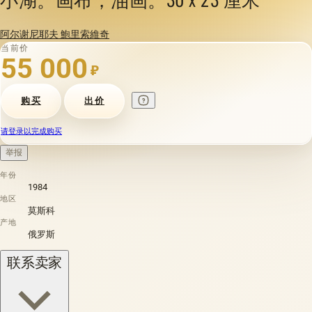
阿尔谢尼耶夫 鮑里索維奇
当前价
55 000
₽
购买
出价
请登录以完成购买
举报
年份
1984
地区
莫斯科
产地
俄罗斯
联系卖家