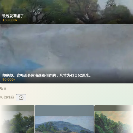
玫瑰花凋谢了
150 000
₽
鹅鹅鹅。这幅画是用油画布创作的，尺寸为43 x 62厘米。
90 000
₽
绘画
相似拍品