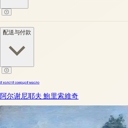
配送与付款
# холст
# озерцо
# масло
阿尔谢尼耶夫 鮑里索維奇