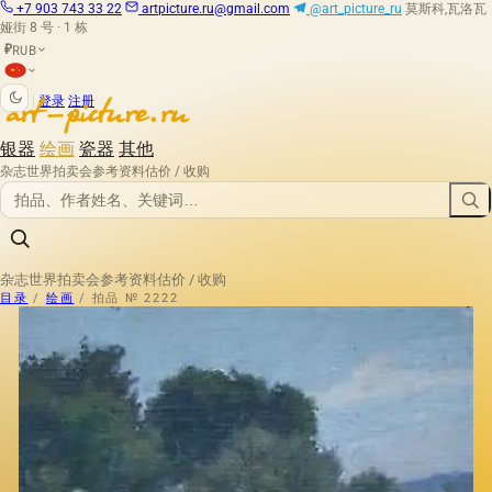
+7 903 743 33 22
artpicture.ru@gmail.com
@art_picture_ru
莫斯科,瓦洛瓦
娅街 8 号 · 1 栋
RUB
₽
|
登录
注册
银器
绘画
瓷器
其他
杂志
世界拍卖会
参考资料
估价 / 收购
杂志
世界拍卖会
参考资料
估价 / 收购
目录
/
绘画
/
拍品 № 2222