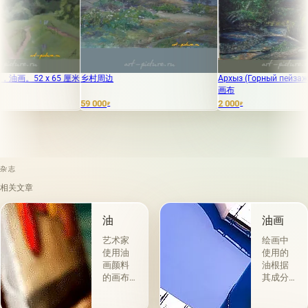
 厘米
乡村周边
Архыз (Горный пейзаж) 油画，纸上
俄
画布
板
59 000
2 000
1
₽
₽
₽
杂志
相关文章
油
油画
艺术家
绘画中
使用油
使用的
画颜料
油根据
的画布
其成分
是最受
和用途
欢迎
分为两