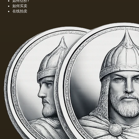
如何估价?
当刺鼻
如何买卖
的味
在线拍卖
道，由
于其中
含有的
外来杂
质而没
有透明
度。