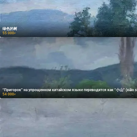
绿色的树
55 000
₽
“Пригорок” на упрощенном китайском языке переводится как “小山” (xiǎo sh
54 000
₽