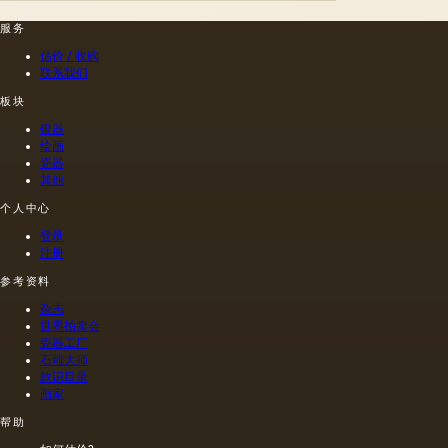
见的方
油的名
含有油
制的尼
法.
称。
服务
菜籽，
禄肖像
油菜籽
是在画
估价 / 收购
和其他
布上执
联系我们
油的外
行的，
板块
加剂。
而不是
在不加
像当时
银器
热的情
的习惯
绘画
况下挤
那样在
瓷器
出的油
木头上
其他
是浅
执行
个人中心
的，呈
的，这
金黄
幅画的
登录
色；当
长度是
注册
热压
40米。
参考资料
时，会
一个密
得到一
集的,不
杂志
种颜色
是特别
世界拍卖会
更多的
精细的
瓷器工厂
油，通
编织帆
石雕大师
常是棕
布被选
款识目录
色的，
择作为
画家
具有特
基础.
帮助
有的气
味和相