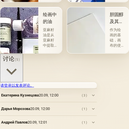
的。 技
组。 第
术a la
一类包
prima-
括从各
绘画中
胆固醇
&quot;原
种植物
的油
及其特
始
的种子
性
&quot;，
获得并
亚麻籽
作为绘
没有下
与植物
油是从
画的基
画-其
脂肪有
亚麻籽
础，画
中，即
关的所
中提取
布的使
使在第
谓脂肪
的，所
用自古
一届会
干燥
得产品
以来就
讨论
(5)
议之
油，例
的质量
为人所
后，艺
如亚麻
在很大
知。 例
术家在
籽，罂
程度上
如，普
非干燥
粟，坚
取决于
林尼证
层上书
果和其
种子的
明，由
请登录以发表评论。
写或以
他类似
种植地
当时的
某种方
的油。
点，它
一位艺
Екатерина Кузнецова
20.09, 12:00
(3)
式刷新
第二组
们的成
术家
其上出
包括不
熟度和
（公元
现的干
属于脂
纯度。
一世
Дарья Морозова
20.09, 12:00
(1)
燥膜。
肪的各
因此，
纪）根
这是第
种来源
从杂草
据尼禄
一种也
的油，
Андрей Павлов
20.09, 12:01
(1)
种子获
本人的
是最常
带有精
得的油
命令绘