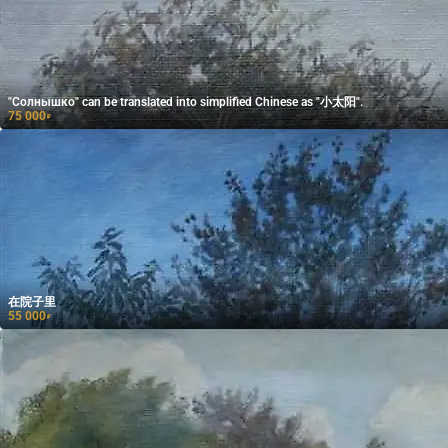
"Солнышко" can be translated into simplified Chinese as "小太阳".
75 000
₽
在院子里
55 000
₽