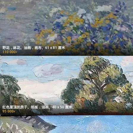
野花，林花。油画，画布。61 x 81 厘米
110 000
₽
红色屋顶的房子。纸板，油画。40 x 50 厘米。
95 000
₽