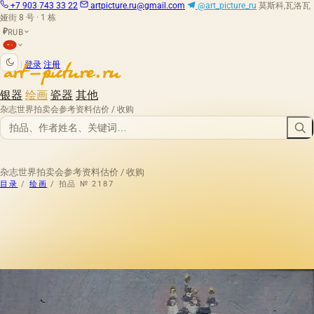
+7 903 743 33 22
artpicture.ru@gmail.com
@art_picture_ru
莫斯科,瓦洛瓦
娅街 8 号 · 1 栋
RUB
₽
|
登录
注册
银器
绘画
瓷器
其他
杂志
世界拍卖会
参考资料
估价 / 收购
杂志
世界拍卖会
参考资料
估价 / 收购
目录
/
绘画
/
拍品 № 2187