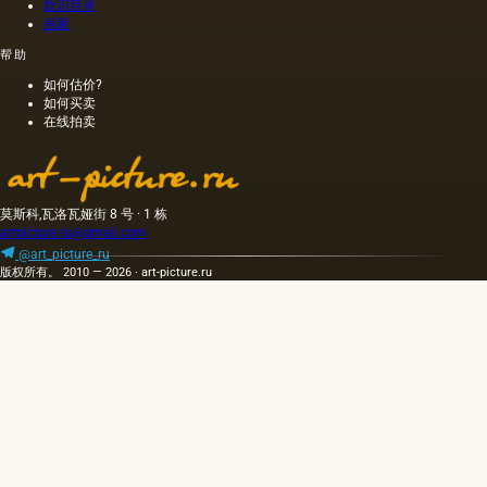
色；当
款识目录
热压
画家
时，会
帮助
得到一
种颜色
如何估价?
更多的
如何买卖
油，通
在线拍卖
常是棕
色的，
具有特
有的气
莫斯科,瓦洛瓦娅街 8 号 · 1 栋
味和相
artpicture.ru@gmail.com
当刺鼻
的味
@art_picture_ru
版权所有。 2010 — 2026 · art-picture.ru
道，由
于其中
含有的
外来杂
质而没
有透明
度。