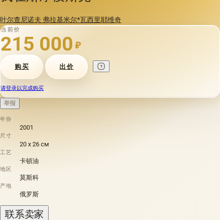
叶尔查尼诺夫 弗拉基米尔*瓦西里耶维奇
当前价
215 000
₽
购买
出价
请登录以完成购买
举报
年份
2001
尺寸
20 х 26 см
工艺
卡頓油
地区
莫斯科
产地
俄罗斯
联系卖家