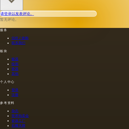
非干燥
粟，坚
取决于
层上书
果和其
种子的
请登录以发表评论。
写或以
他类似
种植地
某种方
的油。
暂无评论。
点，它
式刷新
第二组
们的成
其上出
包括不
服务
熟度和
现的干
属于脂
纯度。
估价 / 收购
燥膜。
肪的各
因此，
联系我们
这是第
种来源
从杂草
一种也
的油，
种子获
板块
是最常
带有精
得的油
银器
见的方
油的名
含有油
绘画
法.
称。
菜籽，
瓷器
油菜籽
其他
和其他
个人中心
油的外
加剂。
登录
在不加
注册
热的情
况下挤
参考资料
出的油
杂志
是浅
世界拍卖会
的，呈
瓷器工厂
金黄
石雕大师