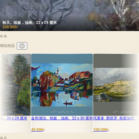
秋天。纸板，油画。22 x 29 厘米
208 000
₽
绘画
相似拍品
色湖泊。纸板，油画。22 x 30 厘米
托莱多. 西班牙. 布面油画。
小湖。画布，油
 000
100 000
55 000
₽
₽
₽
杂志