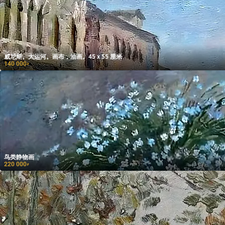
威尼斯。大运河。画布，油画。45 x 55 厘米
140 000
₽
鸟类静物画
220 000
₽