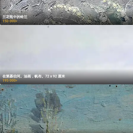
兰花瓶中的铃兰
150 000
₽
在第聂伯河。油画，帆布。72 x 92 厘米
195 000
₽