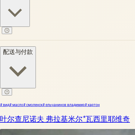
配送与付款
# вид
# масло
# смоленск
# ельчанинов владимир
# картон
叶尔查尼诺夫 弗拉基米尔*瓦西里耶维奇