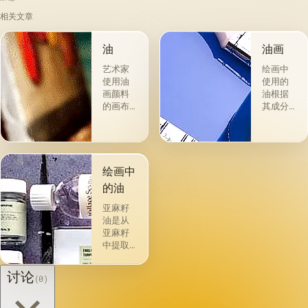
相关文章
油
油画
艺术家
绘画中
使用油
使用的
画颜料
油根据
的画布
其成分
是最受
和用途
欢迎
分为两
的。 技
组。 第
术a la
一类包
prima-
括从各
绘画中
&quot;原
种植物
的油
始
的种子
&quot;，
获得并
亚麻籽
没有下
与植物
油是从
画-其
脂肪有
亚麻籽
中，即
关的所
中提取
使在第
谓脂肪
的，所
一届会
干燥
得产品
讨论
(0)
议之
油，例
的质量
后，艺
如亚麻
在很大
术家在
籽，罂
程度上