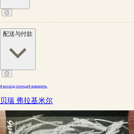
配送与付款
# восход солнца
# акварель
贝瑞 弗拉基米尔