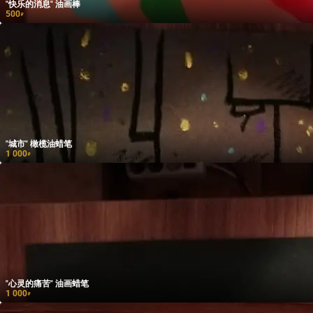
"快乐的消息" 油画棒
500
₽
"城市" 橄榄油蜡笔
1 000
₽
"心灵的痛苦" 油画蜡笔
1 000
₽