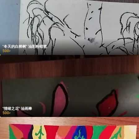
"冬天的白桦树" 油彩粉蜡笔
500
₽
"情绪之花" 油画棒
500
₽