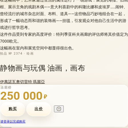
框、展示主角的戏剧木偶——意大利喜剧中的科隆比娜和皮埃罗……闹钟、
曾经流行的城市杂志封面、布料、道具——这些物品巧妙地组合在一起，
形成了一幅动态而和谐的装饰画——挂毯，引发观众对他自己生活中的游
戏进行哲学思考。
这件作品受到专家的高度评价：特列季亚科夫画廊的评估师将其价值定为
7000欧元。
这幅画在室内和展览空间中都显得很出色。
拍品 № 2374 · 绘画
静物画与玩偶 油画，画布
伊萬諾瓦奧切雷特 瑪麗亞
当前价
250 000
₽
购买
出价
请登录以完成购买