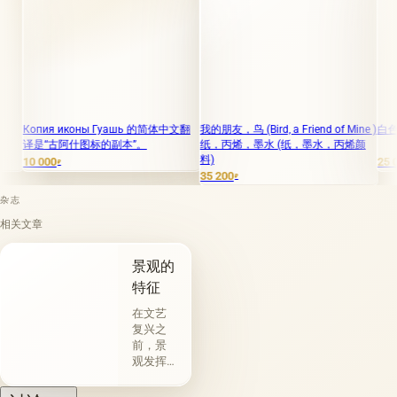
пия иконы Гуашь 的简体中文翻
我的朋友，鸟 (Bird, a Friend of Mine )
白色的黄昏 
是“古阿什图标的副本”。
纸，丙烯，墨水 (纸，墨水，丙烯颜
料)
000
25 000
₽
₽
35 200
₽
杂志
相关文章
景观的
特征
在文艺
复兴之
前，景
观发挥
了装饰
功能。