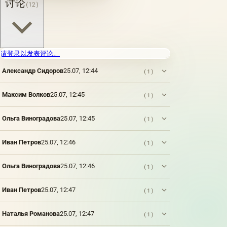
讨论
(12)
但是，
在景观
成为这
个想法
的承载
者之
请登录以发表评论。
前，在
Александр Сидоров
25.07, 12:44
它开始
(1)
帮助揭
示主角
Максим Волков
25.07, 12:45
(1)
的性格
之前，
甚至更
Ольга Виноградова
25.07, 12:45
(1)
重要的
是获得
Иван Петров
25.07, 12:46
(1)
了独立
性，很
长一段
Ольга Виноградова
25.07, 12:46
(1)
时间过
去了。
这是我
Иван Петров
25.07, 12:47
(1)
们第一
次在强
Наталья Романова
25.07, 12:47
(1)
大的河
流岸边