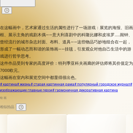
在这幅画中，艺术家通过生活的属性进行了一场游戏：展览的海报、旧画
框、展示主角的戏剧木偶——意大利喜剧中的科隆比娜和皮埃罗……闹钟、
曾经流行的城市杂志封面、布料、道具——这些物品巧妙地组合在一起，
形成了一幅动态而和谐的装饰画——挂毯，引发观众对他自己生活中的游
戏进行哲学思考。
这件作品受到专家的高度评价：特列季亚科夫画廊的评估师将其价值定为
7000欧元。
这幅画在室内和展览空间中都显得很出色。
# картина
# жизнь
# старая картинная рама
# популярный городское журнал
#
изображающие главные герои
# гармоничная декоративная картина
绘画
相似拍品