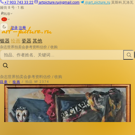
+7 903 743 33 22
artpicture.ru@gmail.com
@art_picture_ru
莫斯科,瓦洛瓦
娅街 8 号 · 1 栋
RUB
₽
|
登录
注册
银器
绘画
瓷器
其他
杂志
世界拍卖会
参考资料
估价 / 收购
杂志
世界拍卖会
参考资料
估价 / 收购
目录
/
绘画
/
拍品 № 2374