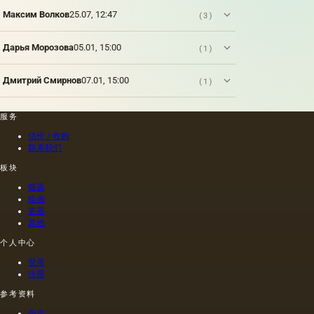
出现的
Максим Волков
25.07, 12:47
(3)
古代文
明的浮
Дарья Морозова
05.01, 15:00
(1)
雕上看
到大自
然的形
Дмитрий Смирнов
07.01, 15:00
(1)
象。
服务
估价 / 收购
联系我们
板块
银器
绘画
瓷器
其他
个人中心
登录
注册
参考资料
杂志