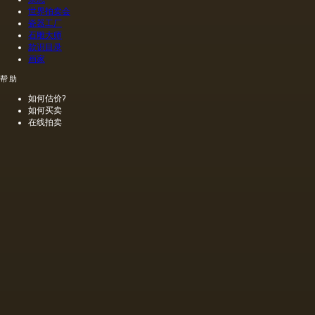
世界拍卖会
瓷器工厂
石雕大师
款识目录
画家
帮助
如何估价?
如何买卖
在线拍卖