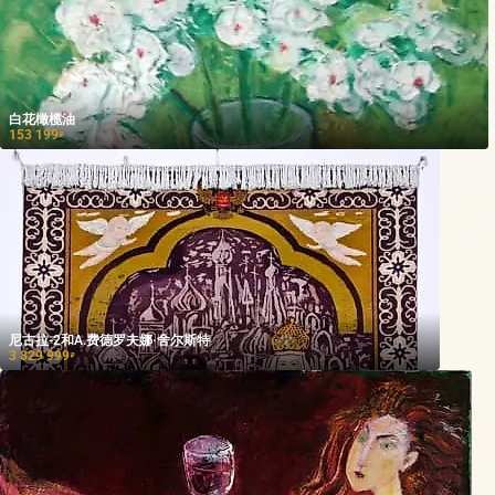
白花橄榄油
153 199
₽
尼古拉-2和A.费德罗夫娜·舍尔斯特
3 829 999
₽