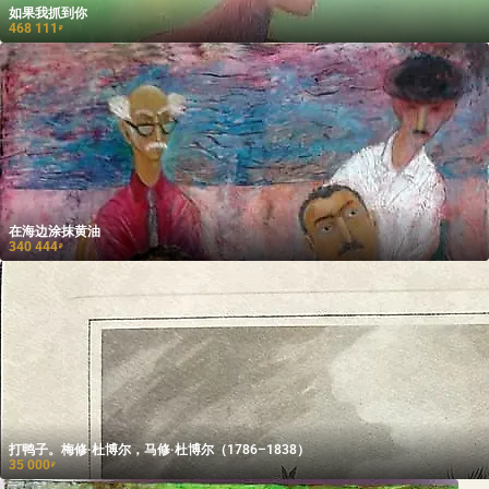
如果我抓到你
468 111
₽
在海边涂抹黄油
340 444
₽
打鸭子。梅修·杜博尔，马修·杜博尔（1786–1838）
35 000
₽