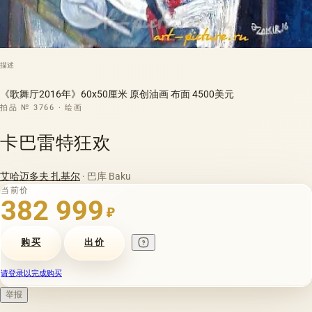
描述
《歌舞厅2016年》60x50厘米 原创油画 布面 4500美元
拍品 № 3766 · 绘画
卡巴雷特狂欢
艾哈迈多夫 扎基尔
· 巴库 Baku
当前价
382 999
₽
购买
出价
请登录以完成购买
举报