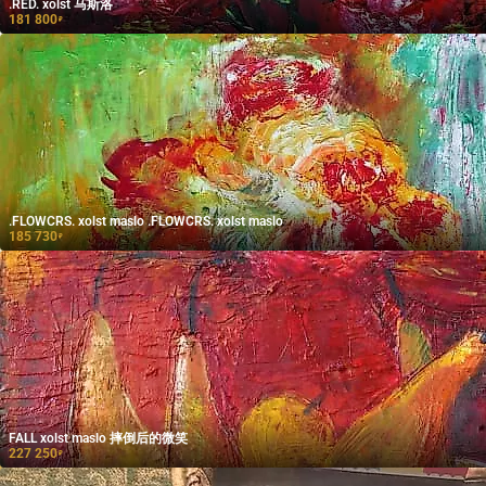
.RED. xolst 马斯洛
181 800
₽
.FLOWCRS. xolst maslo .FLOWCRS. xolst maslo
185 730
₽
FALL xolst maslo 摔倒后的微笑
227 250
₽