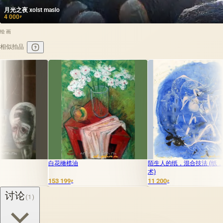
月光之夜 xolst maslo
4 000
₽
绘画
相似拍品
花橄榄油
陌生人的纸，混合技法 (纸，混合技
白色的黄昏 
术)
 199
11 200
25 000
₽
₽
₽
讨论
(1)