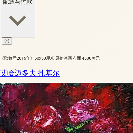
配送与付款
《歌舞厅2016年》60x50厘米 原创油画 布面 4500美元
艾哈迈多夫 扎基尔