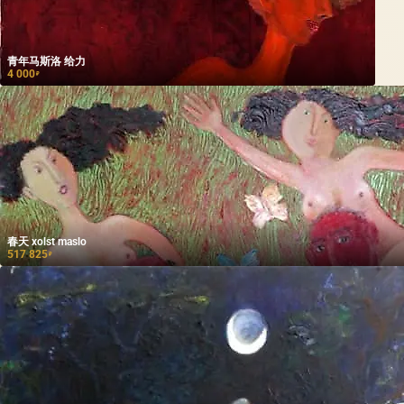
青年马斯洛 给力
4 000
₽
春天 xolst maslo
517 825
₽