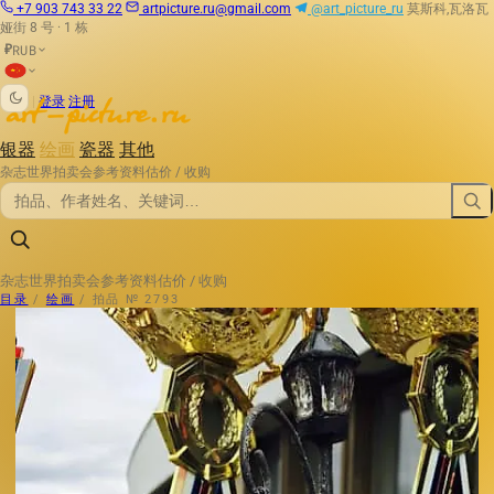
+7 903 743 33 22
artpicture.ru@gmail.com
@art_picture_ru
莫斯科,瓦洛瓦
娅街 8 号 · 1 栋
RUB
₽
|
登录
注册
银器
绘画
瓷器
其他
杂志
世界拍卖会
参考资料
估价 / 收购
杂志
世界拍卖会
参考资料
估价 / 收购
目录
/
绘画
/
拍品 № 2793