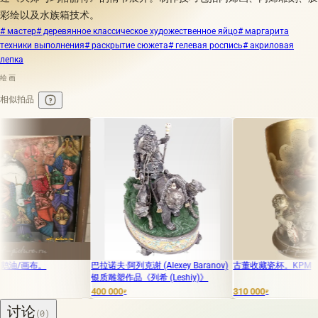
彩绘以及水族箱技术。
# мастер
# деревянное классическое художественное яйцо
# маргарита
техники выполнения
# раскрытие сюжета
# гелевая роспись
# акриловая
лепка
绘画
相似拍品
布。
巴拉诺夫·阿列克谢 (Alexey Baranov)
古董收藏瓷杯。KPM
银质雕塑作品《列希 (Leshiy)》
400 000
310 000
₽
₽
讨论
(0)