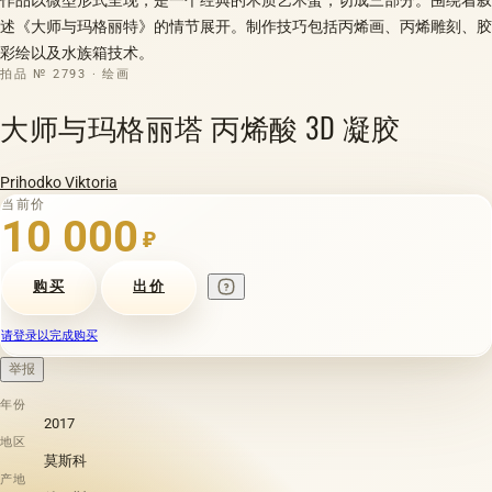
述《大师与玛格丽特》的情节展开。制作技巧包括丙烯画、丙烯雕刻、胶
彩绘以及水族箱技术。
拍品 № 2793 · 绘画
大师与玛格丽塔 丙烯酸 3D 凝胶
Prihodko Viktoria
当前价
10 000
₽
购买
出价
请登录以完成购买
举报
年份
2017
地区
莫斯科
产地