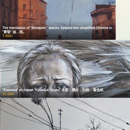
The translation of "Вечереет" масло, бумага into simplified Chinese is:
"黄昏" 油，纸。
7 000
₽
"Казачка" из серии "Казачья Слава" 水彩，墨水，白粉，着色纸
20 000
₽