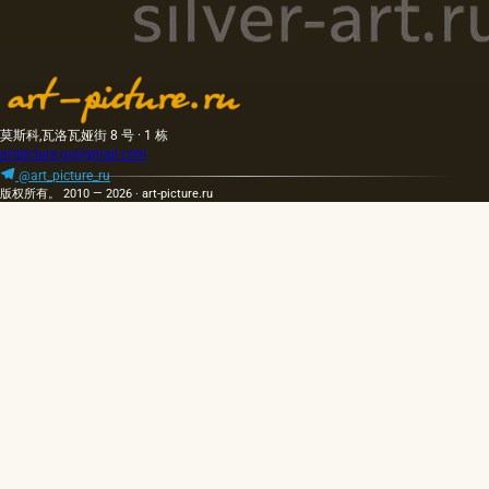
莫斯科,瓦洛瓦娅街 8 号 · 1 栋
artpicture.ru@gmail.com
@art_picture_ru
版权所有。 2010 — 2026 · art-picture.ru