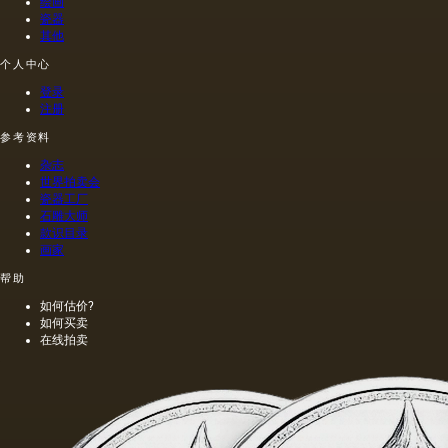
绘画
法.
称。
菜籽，
禄肖像
瓷器
油菜籽
是在画
其他
和其他
布上执
个人中心
油的外
行的，
加剂。
而不是
登录
在不加
像当时
注册
热的情
的习惯
况下挤
那样在
参考资料
出的油
木头上
杂志
是浅
执行
世界拍卖会
的，呈
的，这
瓷器工厂
金黄
幅画的
石雕大师
色；当
长度是
款识目录
热压
40米。
画家
时，会
一个密
帮助
得到一
集的,不
种颜色
是特别
如何估价?
更多的
精细的
如何买卖
油，通
编织帆
在线拍卖
常是棕
布被选
色的，
择作为
具有特
基础.
有的气
味和相
当刺鼻