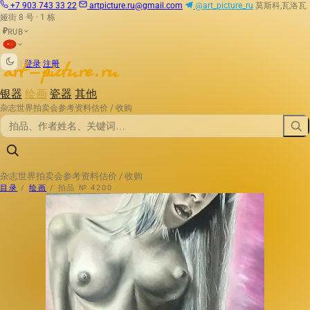
+7 903 743 33 22
artpicture.ru@gmail.com
@art_picture_ru
莫斯科,瓦洛瓦
娅街 8 号 · 1 栋
RUB
₽
|
登录
注册
银器
绘画
瓷器
其他
杂志
世界拍卖会
参考资料
估价 / 收购
杂志
世界拍卖会
参考资料
估价 / 收购
目录
/
绘画
/
拍品 № 4200