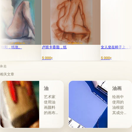
纸张。
卢班卡香脂，纸
女人坐在椅子上，油画，画
5 000
5 000
₽
₽
杂志
相关文章
油
油画
艺术家
绘画中
使用油
使用的
画颜料
油根据
的画布
其成分
是最受
和用途
欢迎
分为两
的。 技
组。 第