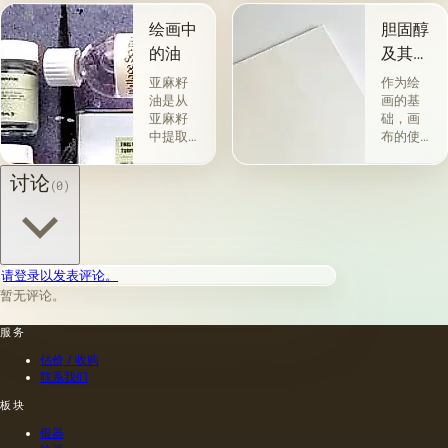
术a la
一类包
prima-
括从各
绘画中
胆固醇
&quot;原
种植物
的油
及其特
始
的种子
性
&quot;，
获得并
亚麻籽
作为绘
没有下
与植物
油是从
画的基
画-其
脂肪有
亚麻籽
础，画
中，即
关的所
中提取
布的使
使在第
谓脂肪
的，所
用自古
一届会
干燥
得产品
以来就
讨论
(0)
议之
油，例
的质量
为人所
后，艺
如亚麻
在很大
知。 例
术家在
籽，罂
程度上
如，普
非干燥
粟，坚
取决于
林尼证
层上书
果和其
种子的
明，由
请登录以发表评论。
写或以
他类似
种植地
当时的
某种方
的油。
暂无评论。
点，它
一位艺
式刷新
第二组
们的成
术家
其上出
包括不
服务
熟度和
（公元
现的干
属于脂
纯度。
一世
估价 / 收购
燥膜。
肪的各
因此，
纪）根
联系我们
这是第
种来源
从杂草
据尼禄
一种也
的油，
种子获
本人的
板块
是最常
带有精
得的油
命令绘
银器
见的方
油的名
含有油
制的尼