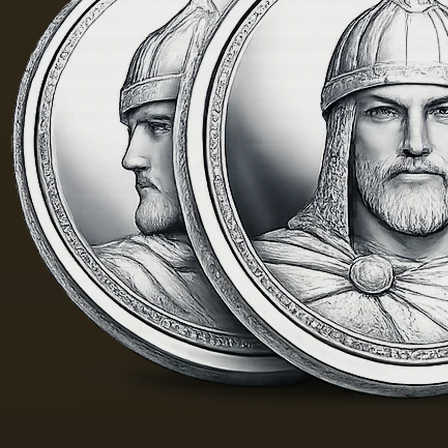
的味
道，由
于其中
含有的
外来杂
质而没
有透明
度。