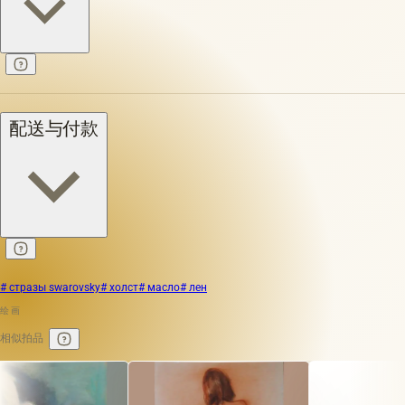
配送与付款
# стразы swarovsky
# холст
# масло
# лен
绘画
相似拍品