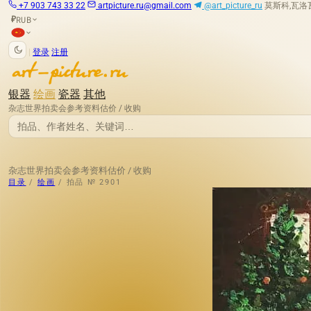
+7 903 743 33 22
artpicture.ru@gmail.com
@art_picture_ru
莫斯科,瓦洛瓦娅
RUB
₽
|
登录
注册
银器
绘画
瓷器
其他
杂志
世界拍卖会
参考资料
估价 / 收购
杂志
世界拍卖会
参考资料
估价 / 收购
目录
/
绘画
/
拍品 № 2901