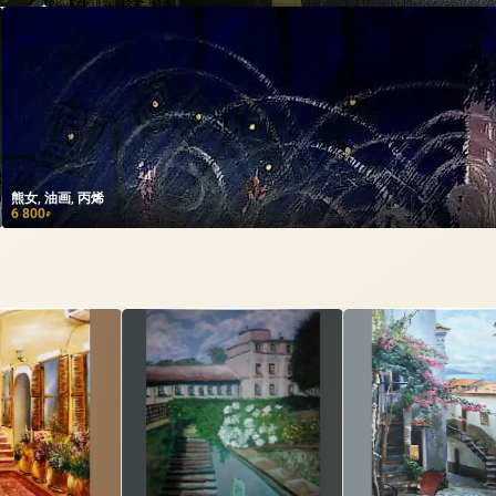
熊女, 油画, 丙烯
6 800
₽