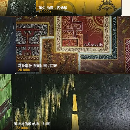
顶尖 油漆，丙烯酸
43 000
₽
马拉喀什 布面油画，丙烯
20 800
₽
追求与信赖 帆布，油画
172 000
₽