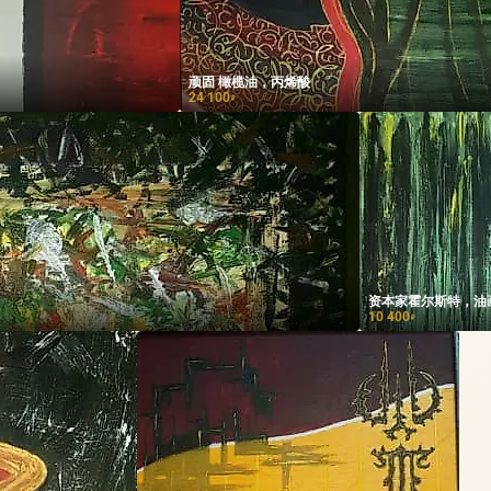
顽固 橄榄油，丙烯酸
24 100
₽
资本家霍尔斯特，油
10 400
₽