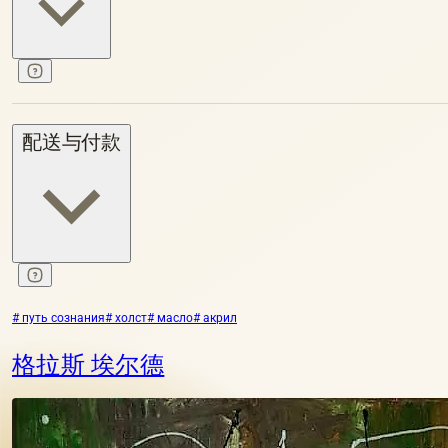
配送与付款
# путь сознания
# холст
# масло
# акрил
格拉斯 埃尔德