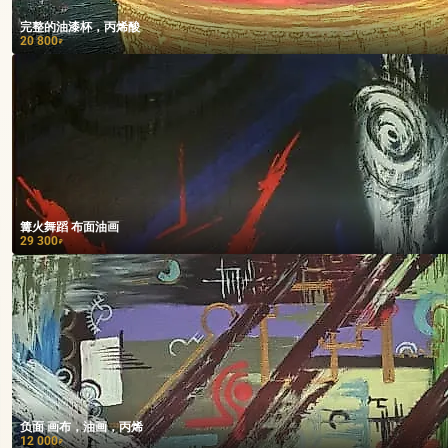
完整的油漆杯，丙烯酸
20 800
₽
篝火舞蹈 布面油画
29 300
₽
负面 画布，油画，丙烯
12 000
₽