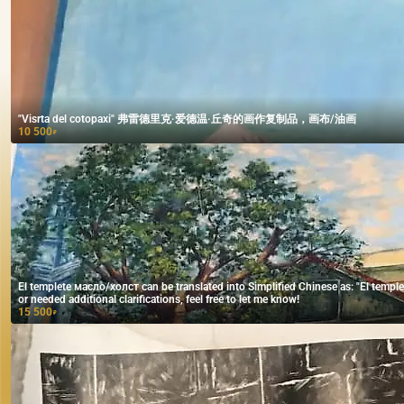
"Visrta del cotopaxi" 弗雷德里克·爱德温·丘奇的画作复制品，画布/油画
10 500
₽
El templete масло/холст can be translated into Simplified Chinese as: "El templete 油画/画布" If you meant to use the phrase in a specific context
or needed additional clarifications, feel free to let me know!
15 500
₽