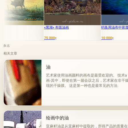
«黑湖» 布面油画
钓鱼用油布中密度纤维板
晚
75 000
10 000
15
₽
₽
杂志
相关文章
油
艺术家使用油画颜料的画布是最受欢迎的。 技术a la pri
画-其中，即使在第一届会议之后，艺术家在非干
现的干燥膜。 这是第一种也是最常见的方法.
绘画中的油
亚麻籽油是从亚麻籽中提取的，所得产品的质量在