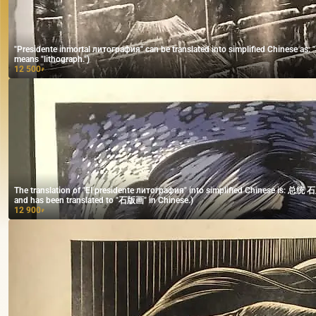
"Presidente inmortal литография" can be translated into simplified Chinese as: "不死总统 石版画" (Note: "不死" means "immortal," and "石版画"
means "lithograph.")
12 500
₽
The translation of "El presidente литография" into simplified Chinese is: 总统 石版画 (Note: "литография" is the Russian word for "lithography"
and has been translated to "石版画" in Chinese.)
12 900
₽