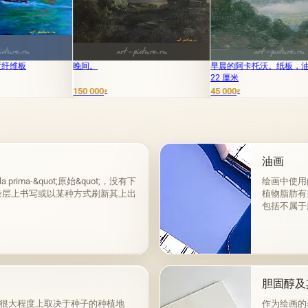
间。
早晨的阿卡托沃。纸板，油画。19 x
果阿的牛 
22 厘米
0 000
45 000
35 000
₽
₽
₽
油画
ma-&quot;原始&quot;，没有下
绘画中使用
燥层上书写或以某种方式刷新其上出
植物脂肪有
包括不属于
胆固醇及
很大程度上取决于种子的种植地
作为绘画的