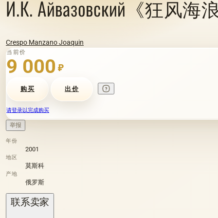
И.К. Айвазовски
Crespo Manzano Joaquin
当前价
9 000
₽
购买
出价
请登录以完成购买
举报
年份
2001
地区
莫斯科
产地
俄罗斯
联系卖家