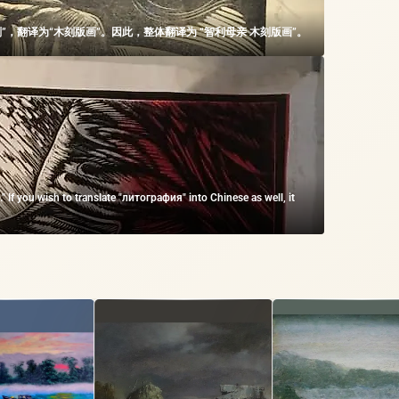
俄语中的“木刻”，翻译为“木刻版画”。因此，整体翻译为 “智利母亲 木刻版画”。