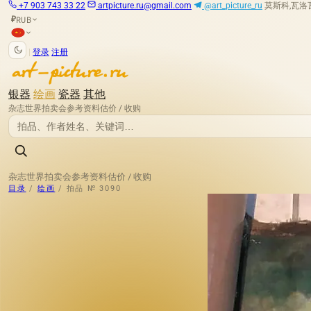
+7 903 743 33 22
artpicture.ru@gmail.com
@art_picture_ru
莫斯科,瓦洛瓦娅
RUB
₽
|
登录
注册
银器
绘画
瓷器
其他
杂志
世界拍卖会
参考资料
估价 / 收购
杂志
世界拍卖会
参考资料
估价 / 收购
目录
/
绘画
/
拍品 № 3090