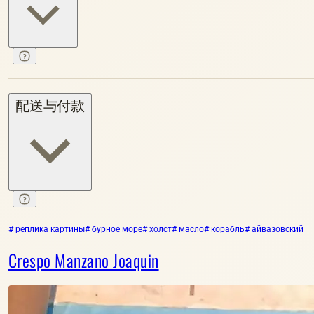
配送与付款
# реплика картины
# бурное море
# холст
# масло
# корабль
# айвазовский
Crespo Manzano Joaquin