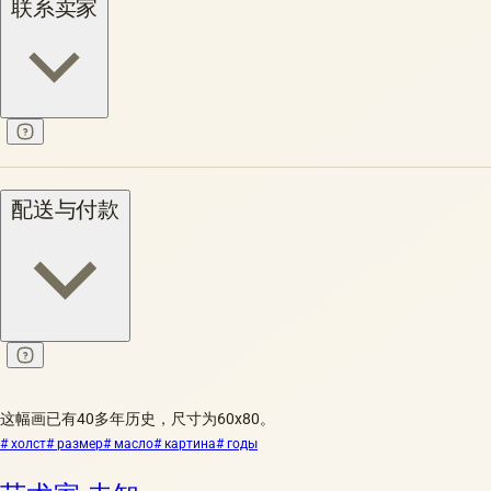
联系卖家
配送与付款
这幅画已有40多年历史，尺寸为60x80。
# холст
# размер
# масло
# картина
# годы