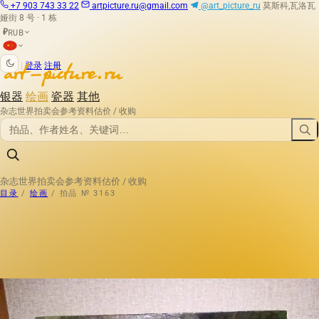
+7 903 743 33 22
artpicture.ru@gmail.com
@art_picture_ru
莫斯科,瓦洛瓦
娅街 8 号 · 1 栋
RUB
₽
|
登录
注册
银器
绘画
瓷器
其他
杂志
世界拍卖会
参考资料
估价 / 收购
杂志
世界拍卖会
参考资料
估价 / 收购
目录
/
绘画
/
拍品 № 3163