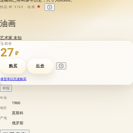
★
拍品 № 3163 · 绘画
油画
艺术家 未知
当前价
27
₽
购买
出价
请登录以完成购买
举报
年份
1960
地区
莫斯科
产地
俄罗斯