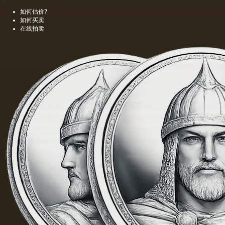
种颜色
是特别
如何估价?
更多的
精细的
如何买卖
油，通
编织帆
在线拍卖
常是棕
布被选
色的，
择作为
具有特
基础.
有的气
味和相
当刺鼻
的味
道，由
于其中
含有的
外来杂
质而没
有透明
度。