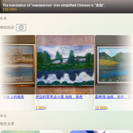
The translation of "неизвестно" into simplified Chinese is "未知".
100 000
₽
绘画
相似拍品
布
岸边的英哥达小屋 油画，画布
森林湖 油画，画布，混合媒介
7 000
12 000
5
₽
₽
杂志
相关文章