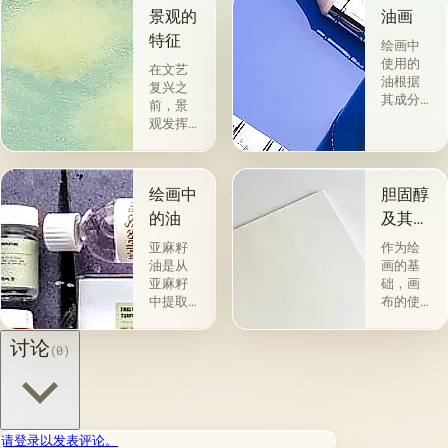
景观的
油画
特征
绘画中
使用的
在文艺
油根据
复兴之
其成分
前，景
和用途
观发挥
分为两
了装饰
组。 第
功能。
一类包
但是，
括从各
绘画中
胆固醇
在景观
种植物
成为这
的油
及其特
的种子
个想法
性
获得并
亚麻籽
作为绘
的承载
与植物
油是从
画的基
者之
脂肪有
亚麻籽
础，画
前，在
关的所
中提取
布的使
它开始
谓脂肪
的，所
用自古
帮助揭
干燥
得产品
以来就
讨论
示主角
(0)
油，例
的质量
为人所
的性格
如亚麻
在很大
知。 例
之前，
籽，罂
程度上
如，普
甚至更
粟，坚
取决于
林尼证
重要的
果和其
种子的
明，由
是获得
请登录以发表评论。
他类似
种植地
当时的
了独立