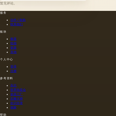
的油。
暂无评论。
点，它
一位艺
性，很
第二组
们的成
术家
长一段
包括不
服务
熟度和
（公元
时间过
属于脂
纯度。
一世
去了。
估价 / 收购
肪的各
因此，
纪）根
这是我
联系我们
种来源
从杂草
据尼禄
们第一
的油，
种子获
本人的
板块
次在强
带有精
得的油
命令绘
大的河
银器
油的名
含有油
制的尼
流岸边
绘画
称。
菜籽，
禄肖像
出现的
瓷器
油菜籽
是在画
古代文
其他
和其他
布上执
明的浮
个人中心
油的外
行的，
雕上看
加剂。
而不是
到大自
登录
在不加
像当时
然的形
注册
热的情
的习惯
象。
况下挤
那样在
参考资料
出的油
木头上
杂志
是浅
执行
世界拍卖会
的，呈
的，这
瓷器工厂
金黄
幅画的
石雕大师
色；当
长度是
款识目录
热压
40米。
画家
时，会
一个密
帮助
得到一
集的,不