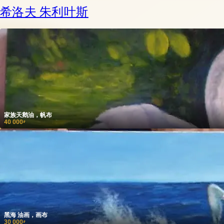
希洛夫 朱利叶斯
家族天鹅油，帆布
40 000
₽
黑海 油画，画布
30 000
₽