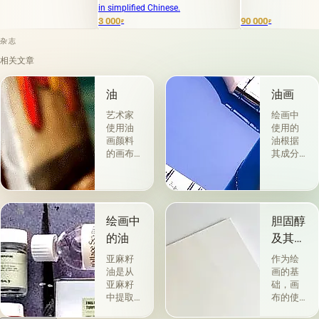
in simplified Chinese.
3 000
90 000
₽
₽
杂志
相关文章
油
油画
艺术家
绘画中
使用油
使用的
画颜料
油根据
的画布
其成分
是最受
和用途
欢迎
分为两
的。 技
组。 第
术a la
一类包
prima-
括从各
绘画中
胆固醇
&quot;原
种植物
的油
及其特
始
的种子
性
&quot;，
获得并
亚麻籽
作为绘
没有下
与植物
油是从
画的基
画-其
脂肪有
亚麻籽
础，画
中，即
关的所
中提取
布的使
使在第
谓脂肪
的，所
用自古