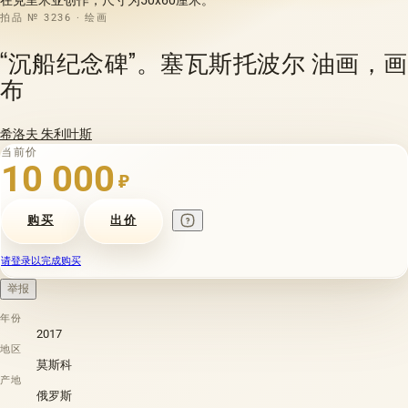
拍品 № 3236 · 绘画
“沉船纪念碑”。塞瓦斯托波尔 油画，画
布
希洛夫 朱利叶斯
当前价
10 000
₽
购买
出价
请登录以完成购买
举报
年份
2017
地区
莫斯科
产地
俄罗斯