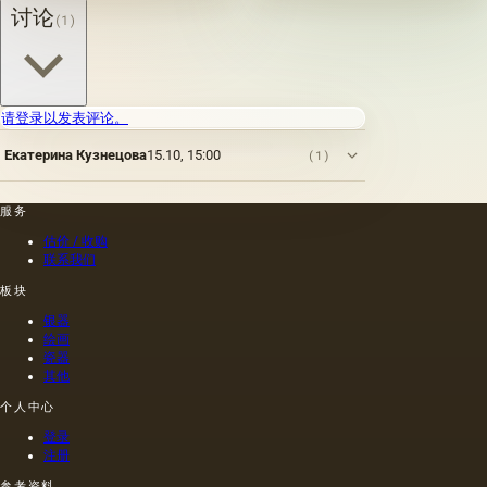
一届会
干燥
得产品
以来就
讨论
(1)
议之
油，例
的质量
为人所
后，艺
如亚麻
在很大
知。 例
术家在
籽，罂
程度上
如，普
非干燥
粟，坚
取决于
林尼证
层上书
果和其
种子的
明，由
请登录以发表评论。
写或以
他类似
种植地
当时的
某种方
的油。
点，它
一位艺
Екатерина Кузнецова
15.10, 15:00
(1)
式刷新
第二组
们的成
术家
其上出
包括不
熟度和
（公元
现的干
属于脂
纯度。
一世
服务
燥膜。
肪的各
因此，
纪）根
这是第
种来源
从杂草
据尼禄
估价 / 收购
一种也
的油，
种子获
本人的
联系我们
是最常
带有精
得的油
命令绘
板块
见的方
油的名
含有油
制的尼
法.
称。
菜籽，
禄肖像
银器
油菜籽
是在画
绘画
和其他
布上执
瓷器
其他
油的外
行的，
加剂。
而不是
个人中心
在不加
像当时
热的情
的习惯
登录
况下挤
那样在
注册
出的油
木头上
参考资料