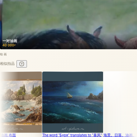
一对油画
40 000
₽
绘画
相似拍品
The word "Буря" translates to "暴风"
海景。日落。油画。