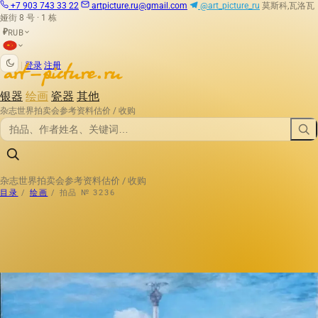
+7 903 743 33 22
artpicture.ru@gmail.com
@art_picture_ru
莫斯科,瓦洛瓦
娅街 8 号 · 1 栋
RUB
₽
|
登录
注册
银器
绘画
瓷器
其他
杂志
世界拍卖会
参考资料
估价 / 收购
杂志
世界拍卖会
参考资料
估价 / 收购
目录
/
绘画
/
拍品 № 3236