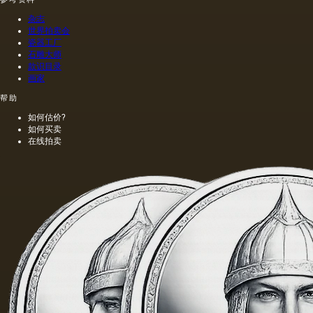
是浅
执行
的，呈
的，这
杂志
金黄
幅画的
世界拍卖会
色；当
长度是
瓷器工厂
石雕大师
热压
40米。
款识目录
时，会
一个密
画家
得到一
集的,不
种颜色
是特别
帮助
更多的
精细的
如何估价?
油，通
编织帆
如何买卖
常是棕
布被选
在线拍卖
色的，
择作为
具有特
基础.
有的气
味和相
当刺鼻
的味
道，由
于其中
含有的
外来杂
质而没
有透明
度。