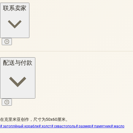
联系卖家
配送与付款
在克里米亚创作，尺寸为50x60厘米。
# затоплёный корабли
# холст
# севастополь
# размер
# памятник
# масло