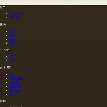
式刷新
第二组
们的成
术家
其上出
包括不
服务
熟度和
（公元
现的干
属于脂
纯度。
一世
估价 / 收购
燥膜。
肪的各
因此，
纪）根
联系我们
这是第
种来源
从杂草
据尼禄
一种也
的油，
种子获
本人的
板块
是最常
带有精
得的油
命令绘
银器
见的方
油的名
含有油
制的尼
绘画
法.
称。
菜籽，
禄肖像
瓷器
油菜籽
是在画
其他
和其他
布上执
个人中心
油的外
行的，
加剂。
而不是
登录
在不加
像当时
注册
热的情
的习惯
况下挤
那样在
参考资料
出的油
木头上
杂志
是浅
执行
世界拍卖会
的，呈
的，这
瓷器工厂
金黄
幅画的
石雕大师
色；当
长度是
款识目录
热压
40米。
画家
时，会
一个密
帮助
得到一
集的,不
种颜色
是特别