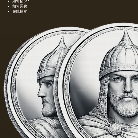
如何估价?
更多的
精细的
如何买卖
油，通
编织帆
在线拍卖
常是棕
布被选
色的，
择作为
具有特
基础.
有的气
味和相
当刺鼻
的味
道，由
于其中
含有的
外来杂
质而没
有透明
度。