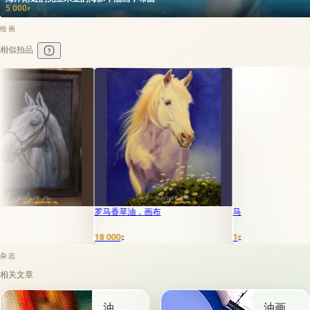
5 000
₽
绘画
相似拍品
罗马香草油，画布
马
18 000
1
₽
₽
杂志
相关文章
油
油画