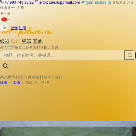
+7 903 743 33 22
artpicture.ru@gmail.com
@art_picture_ru
莫斯科,瓦洛瓦
娅街 8 号 · 1 栋
RUB
₽
|
登录
注册
银器
绘画
瓷器
其他
杂志
世界拍卖会
参考资料
估价 / 收购
杂志
世界拍卖会
参考资料
估价 / 收购
目录
/
绘画
/
拍品 № 3930