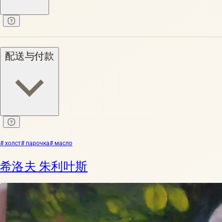
配送与付款
# холст
# парочка
# масло
希洛夫 朱利叶斯