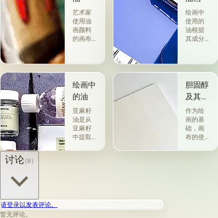
艺术家
绘画中
使用油
使用的
画颜料
油根据
的画布
其成分
是最受
和用途
欢迎
分为两
的。 技
组。 第
术a la
一类包
prima-
括从各
绘画中
胆固醇
&quot;原
种植物
的油
及其特
始
的种子
性
&quot;，
获得并
亚麻籽
作为绘
没有下
与植物
油是从
画的基
画-其
脂肪有
亚麻籽
础，画
中，即
关的所
中提取
布的使
使在第
谓脂肪
的，所
用自古
一届会
干燥
得产品
以来就
讨论
(0)
议之
油，例
的质量
为人所
后，艺
如亚麻
在很大
知。 例
术家在
籽，罂
程度上
如，普
非干燥
粟，坚
取决于
林尼证
层上书
果和其
种子的
明，由
请登录以发表评论。
写或以
他类似
种植地
当时的
某种方
的油。
暂无评论。
点，它
一位艺