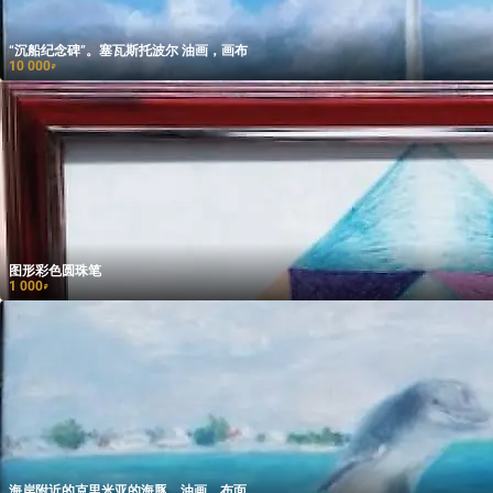
“沉船纪念碑”。塞瓦斯托波尔 油画，画布
10 000
₽
图形彩色圆珠笔
1 000
₽
海岸附近的克里米亚的海豚，油画，布面