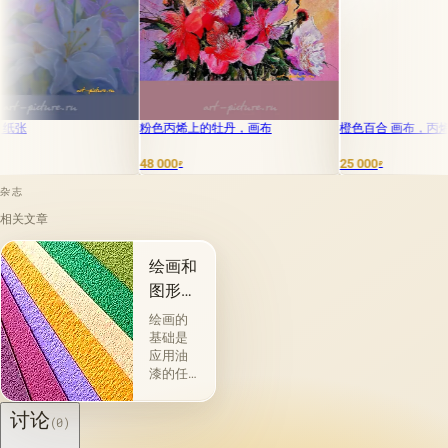
粉色丙烯上的牡丹，画布
橙色百合 画布，丙烯，蛋彩
48 000
25 000
₽
₽
杂志
相关文章
绘画和
图形材
料
绘画的
基础是
应用油
漆的任
何物理
存在的
讨论
(0)
材料或
表面：