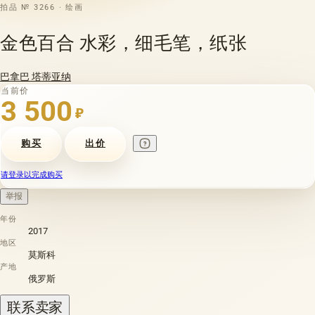
拍品 № 3266 · 绘画
金色百合 水彩，细毛笔，纸张
巴拿巴 塔蒂亚纳
当前价
3 500
₽
购买
出价
请登录以完成购买
举报
年份
2017
地区
莫斯科
产地
俄罗斯
联系卖家