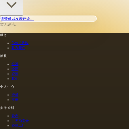
金属，
木材，
织物，
请登录以发表评论。
纸张，
暂无评论。
砖，石
头，塑
服务
料，牛
皮纸
估价 / 收购
（薄羊
联系我们
皮纸，
蜡，描
板块
图
银器
纸），
绘画
羊皮
瓷器
纸，石
其他
膏，玻
个人中心
璃。 然
而，其
登录
中只有
注册
少数代
表了油
参考资料
画的传
杂志
统基础;
世界拍卖会
它们分
瓷器工厂
为两