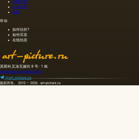
石雕大师
组：弹
款识目录
性（柔
画家
性）基
帮助
础，包
括帆布
如何估价?
和纸
如何买卖
张，以
在线拍卖
及刚
性，结
合木
材，纤
莫斯科,瓦洛瓦娅街 8 号 · 1 栋
维板，
artpicture.ru@gmail.com
纤维
板，纸
@art_picture_ru
版权所有。 2010 — 2026 · art-picture.ru
板上的
帆布
（板）
和金
属。 最
流行和
广泛使
用的基
础是画
布。