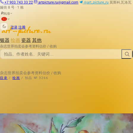
+7 903 743 33 22
artpicture.ru@gmail.com
@art_picture_ru
莫斯科,瓦洛瓦
娅街 8 号 · 1 栋
RUB
₽
|
登录
注册
银器
绘画
瓷器
其他
杂志
世界拍卖会
参考资料
估价 / 收购
杂志
世界拍卖会
参考资料
估价 / 收购
目录
/
绘画
/
拍品 № 3266