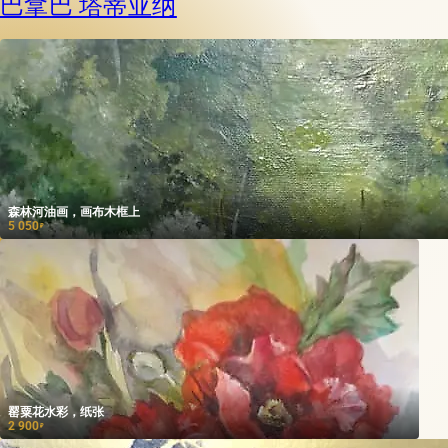
巴拿巴 塔蒂亚纳
森林河油画，画布木框上
5 050
₽
罂粟花水彩，纸张
2 900
₽