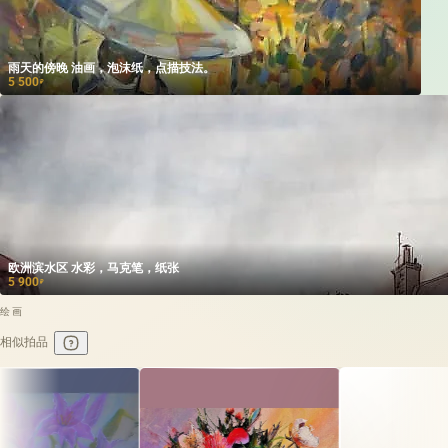
雨天的傍晚 油画，泡沫纸，点描技法。
5 500
₽
欧洲滨水区 水彩，马克笔，纸张
5 900
₽
绘画
相似拍品