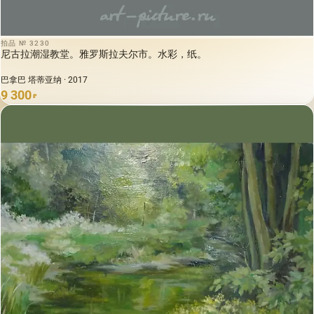
拍品 № 3230
尼古拉潮湿教堂。雅罗斯拉夫尔市。水彩，纸。
巴拿巴 塔蒂亚纳 · 2017
9 300
₽