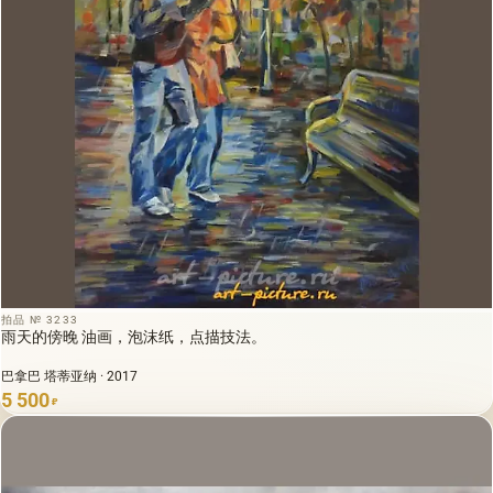
拍品 № 3233
雨天的傍晚 油画，泡沫纸，点描技法。
巴拿巴 塔蒂亚纳 · 2017
5 500
₽