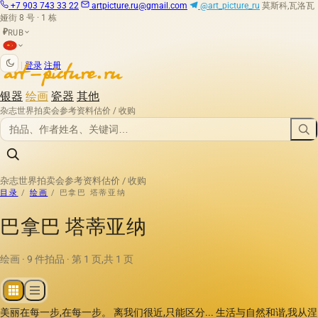
+7 903 743 33 22
artpicture.ru@gmail.com
@art_picture_ru
莫斯科,瓦洛瓦
娅街 8 号 · 1 栋
RUB
₽
|
登录
注册
银器
绘画
瓷器
其他
杂志
世界拍卖会
参考资料
估价 / 收购
杂志
世界拍卖会
参考资料
估价 / 收购
目录
/
绘画
/
巴拿巴 塔蒂亚纳
巴拿巴 塔蒂亚纳
绘画 · 9 件拍品 · 第 1 页,共 1 页
美丽在每一步,在每一步。 离我们很近,只能区分... 生活与自然和谐,我从涅