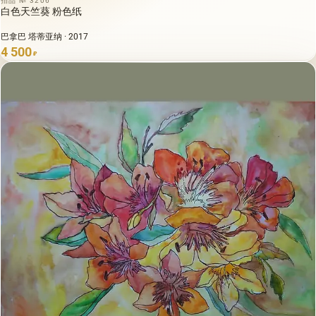
拍品 № 3206
白色天竺葵 粉色纸
巴拿巴 塔蒂亚纳 · 2017
4 500
₽