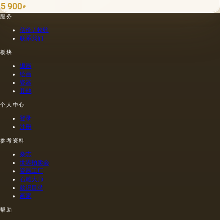
5 900
₽
服务
估价 / 收购
联系我们
板块
银器
绘画
瓷器
其他
个人中心
登录
注册
参考资料
杂志
世界拍卖会
瓷器工厂
石雕大师
款识目录
画家
帮助