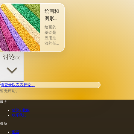
绘画和
图形材
料
绘画的
基础是
应用油
漆的任
何物理
存在的
讨论
(0)
材料或
表面：
金属，
木材，
织物，
请登录以发表评论。
纸张，
暂无评论。
砖，石
头，塑
服务
料，牛
皮纸
估价 / 收购
（薄羊
联系我们
皮纸，
蜡，描
板块
图
银器