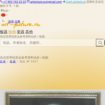
+7 903 743 33 22
artpicture.ru@gmail.com
@art_picture_ru
莫斯科,瓦洛瓦
娅街 8 号 · 1 栋
RUB
₽
|
登录
注册
银器
绘画
瓷器
其他
杂志
世界拍卖会
参考资料
估价 / 收购
杂志
世界拍卖会
参考资料
估价 / 收购
目录
/
绘画
/
拍品 № 3427