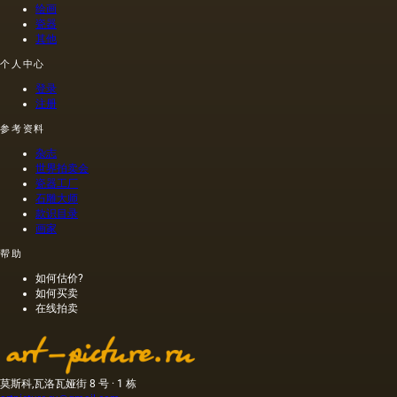
纸），
绘画
羊皮
瓷器
纸，石
其他
膏，玻
个人中心
璃。 然
而，其
登录
中只有
注册
少数代
表了油
参考资料
画的传
杂志
统基础;
世界拍卖会
它们分
瓷器工厂
为两
石雕大师
组：弹
款识目录
性（柔
画家
性）基
帮助
础，包
括帆布
如何估价?
和纸
如何买卖
张，以
在线拍卖
及刚
性，结
合木
材，纤
莫斯科,瓦洛瓦娅街 8 号 · 1 栋
维板，