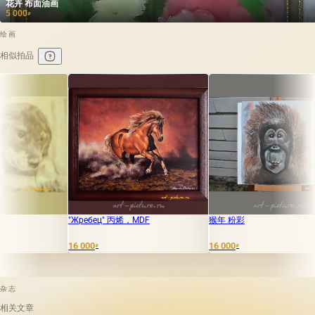
花卉 布面油画
5 000
₽
绘画
相似拍品
"Жребец" 丙烯，MDF
猴年 粉彩
虎纹柔
16 000
16 000
10 000
₽
₽
杂志
相关文章