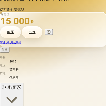
伊万希金 安德烈
当前价
15 000
₽
购买
出价
请登录以完成购买
举报
年份
2015
地区
莫斯科
产地
俄罗斯
联系卖家