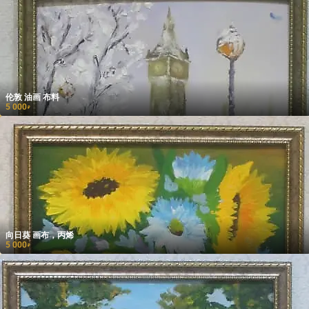
伦敦 油画 布料
5 000
₽
向日葵 画布，丙烯
5 000
₽