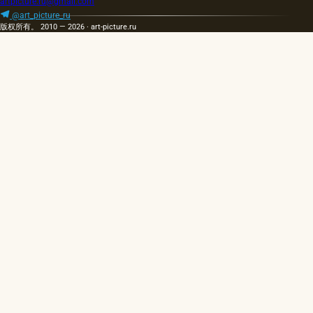
artpicture.ru@gmail.com
纤维
板，纸
@art_picture_ru
版权所有。 2010 — 2026 · art-picture.ru
板上的
帆布
（板）
和金
属。 最
流行和
广泛使
用的基
础是画
布。