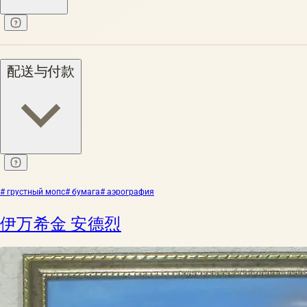
配送与付款
# грустный мопс
# бумага
# аэрография
伊万希金 安德烈