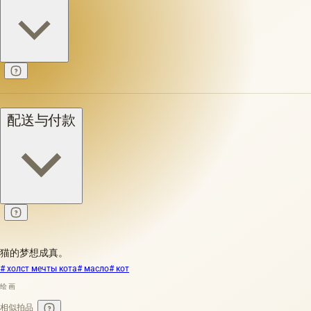
配送与付款
猫的梦想成真。
# холст мечты кота
# масло
# кот
绘画
相似拍品