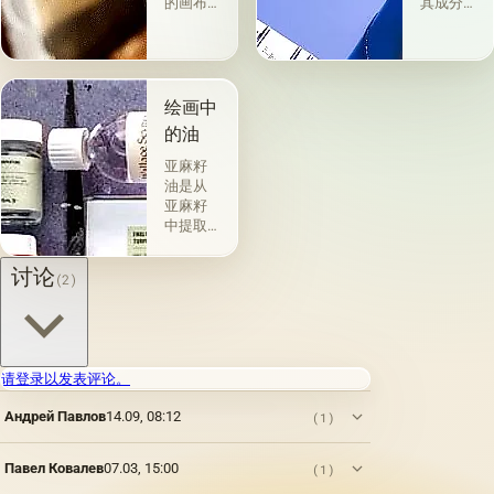
的画布
其成分
是最受
和用途
欢迎
分为两
的。 技
组。 第
术a la
一类包
prima-
括从各
绘画中
&quot;原
种植物
的油
始
的种子
&quot;，
获得并
亚麻籽
没有下
与植物
油是从
画-其
脂肪有
亚麻籽
中，即
关的所
中提取
使在第
谓脂肪
的，所
一届会
干燥
得产品
讨论
(2)
议之
油，例
的质量
后，艺
如亚麻
在很大
术家在
籽，罂
程度上
非干燥
粟，坚
取决于
层上书
果和其
种子的
请登录以发表评论。
写或以
他类似
种植地
某种方
的油。
点，它
Андрей Павлов
14.09, 08:12
(1)
式刷新
第二组
们的成
其上出
包括不
熟度和
现的干
属于脂
纯度。
Павел Ковалев
07.03, 15:00
(1)
燥膜。
肪的各
因此，