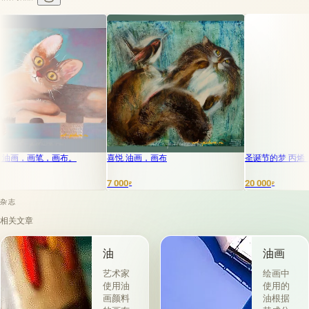
，画笔，画布。
喜悦 油画，画布
圣诞节的梦 丙烯，纸张
7 000
20 000
₽
₽
杂志
相关文章
油
油画
艺术家
绘画中
使用油
使用的
画颜料
油根据