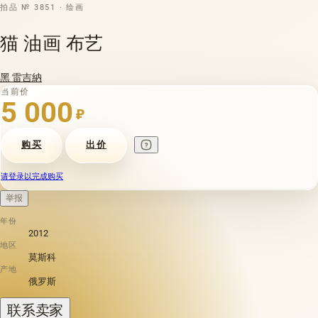
拍品 № 3851 · 绘画
猫 油画 布艺
黑 雷吉納
当前价
5 000
₽
购买
出价
请登录以完成购买
举报
年份
2012
地区
莫斯科
产地
俄罗斯
联系卖家