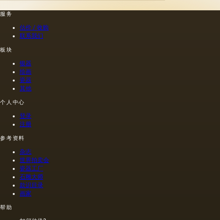
这是第
种来源
从杂草
一种也
的油，
种子获
服务
是最常
带有精
得的油
估价 / 收购
见的方
油的名
含有油
联系我们
法.
称。
菜籽，
油菜籽
板块
和其他
银器
油的外
绘画
加剂。
瓷器
在不加
其他
热的情
况下挤
个人中心
出的油
登录
是浅
注册
的，呈
金黄
参考资料
色；当
杂志
热压
世界拍卖会
时，会
瓷器工厂
得到一
石雕大师
种颜色
款识目录
更多的
画家
油，通
常是棕
帮助
色的，