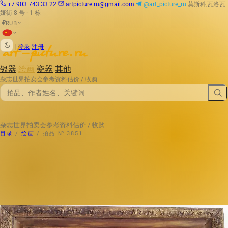
+7 903 743 33 22
artpicture.ru@gmail.com
@art_picture_ru
莫斯科,瓦洛瓦
娅街 8 号 · 1 栋
RUB
₽
|
登录
注册
银器
绘画
瓷器
其他
杂志
世界拍卖会
参考资料
估价 / 收购
杂志
世界拍卖会
参考资料
估价 / 收购
目录
/
绘画
/
拍品 № 3851