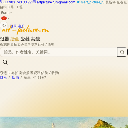
+7 903 743 33 22
artpicture.ru@gmail.com
@art_picture_ru
莫斯科,瓦洛瓦
娅街 8 号 · 1 栋
RUB
₽
|
登录
注册
银器
绘画
瓷器
其他
杂志
世界拍卖会
参考资料
估价 / 收购
杂志
世界拍卖会
参考资料
估价 / 收购
目录
/
绘画
/
拍品 № 3967