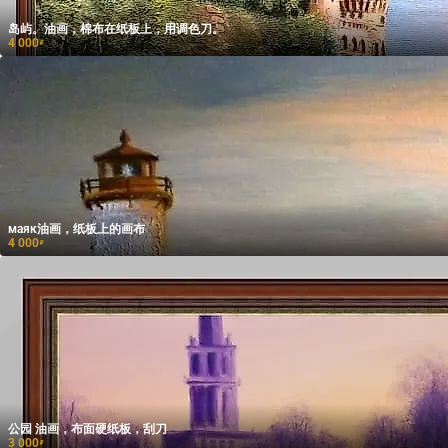
岛屿。油画，棉布在纸板上，用调色刀。
4 000
₽
маяк油画，纸板上的画布
4 000
₽
公园 油画，布面硬纸板，刮刀
3 000
₽