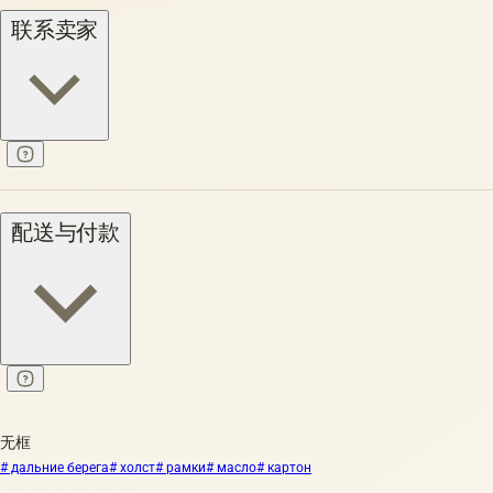
联系卖家
配送与付款
无框
# дальние берега
# холст
# рамки
# масло
# картон