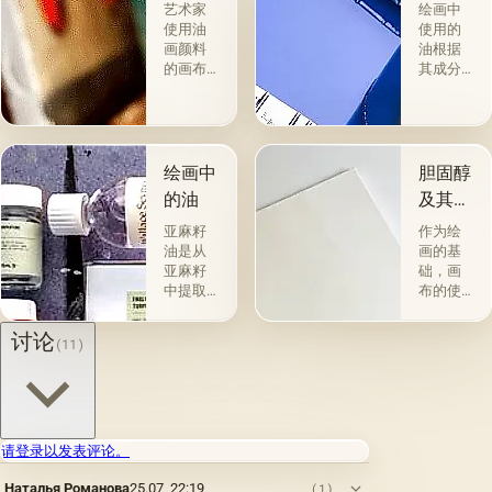
艺术家
绘画中
使用油
使用的
画颜料
油根据
的画布
其成分
是最受
和用途
欢迎
分为两
的。 技
组。 第
术a la
一类包
prima-
括从各
绘画中
胆固醇
&quot;原
种植物
的油
及其特
始
的种子
性
&quot;，
获得并
亚麻籽
作为绘
没有下
与植物
油是从
画的基
画-其
脂肪有
亚麻籽
础，画
中，即
关的所
中提取
布的使
使在第
谓脂肪
的，所
用自古
一届会
干燥
得产品
以来就
讨论
(11)
议之
油，例
的质量
为人所
后，艺
如亚麻
在很大
知。 例
术家在
籽，罂
程度上
如，普
非干燥
粟，坚
取决于
林尼证
层上书
果和其
种子的
明，由
写或以
他类似
种植地
当时的
请登录以发表评论。
某种方
的油。
点，它
一位艺
式刷新
第二组
Наталья Романова
25.07, 22:19
们的成
术家
(1)