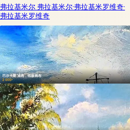
弗拉基米尔 弗拉基米尔·弗拉基米罗维奇·
弗拉基米罗维奇
巴尔卡斯 油画，纸板画布
2 000
₽