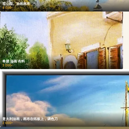
在公园。油画画布
4 000
₽
希腊 油画 布料
3 000
₽
意大利油画，画布在纸板上，调色刀
2 000
₽