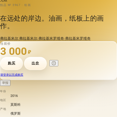
拍品 № 3967 · 绘画
在远处的岸边。油画，纸板上的画
作。
弗拉基米尔 弗拉基米尔·弗拉基米罗维奇·弗拉基米罗维奇
当前价
3 000
₽
购买
出价
请登录以完成购买
举报
年份
2016
地区
莫斯科
产地
俄罗斯