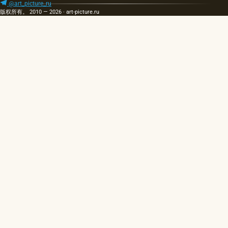
@art_picture_ru
版权所有。 2010 — 2026 · art-picture.ru