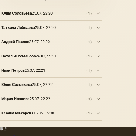
其上出
包括不
熟度和
（公元
现的干
属于脂
纯度。
一世
Юлия Соловьева
25.07, 22:20
(1)
燥膜。
肪的各
因此，
纪）根
这是第
种来源
从杂草
据尼禄
一种也
的油，
种子获
本人的
Татьяна Лебедева
25.07, 22:20
(1)
是最常
带有精
得的油
命令绘
见的方
油的名
含有油
制的尼
法.
称。
Андрей Павлов
25.07, 22:20
(1)
菜籽，
禄肖像
油菜籽
是在画
和其他
布上执
Наталья Романова
25.07, 22:21
(1)
油的外
行的，
加剂。
而不是
在不加
像当时
Иван Петров
25.07, 22:21
(1)
热的情
的习惯
况下挤
那样在
Юлия Соловьева
25.07, 22:22
(1)
出的油
木头上
是浅
执行
的，呈
的，这
Мария Иванова
25.07, 22:22
(3)
金黄
幅画的
色；当
长度是
Ксения Макарова
15.05, 15:00
(1)
热压
40米。
时，会
一个密
得到一
集的,不
服务
种颜色
是特别
更多的
精细的