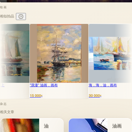
绘画
相似拍品
浪漫" 油画，画布
海，海，油，画布
意大利油画
 000
30 000
2 000
₽
₽
₽
杂志
相关文章
油
油画