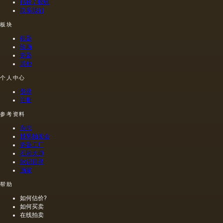
估价 / 收购
油，通
编织帆
联系我们
常是棕
布被选
板块
色的，
择作为
具有特
基础.
银器
有的气
绘画
味和相
瓷器
当刺鼻
其他
的味
个人中心
道，由
于其中
登录
含有的
注册
外来杂
参考资料
质而没
有透明
杂志
度。
世界拍卖会
瓷器工厂
石雕大师
款识目录
画家
帮助
如何估价?
如何买卖
在线拍卖