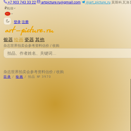
+7 903 743 33 22
artpicture.ru@gmail.com
@art_picture_ru
莫斯科,瓦洛瓦娅
RUB
₽
|
登录
注册
银器
绘画
瓷器
其他
杂志
世界拍卖会
参考资料
估价 / 收购
杂志
世界拍卖会
参考资料
估价 / 收购
目录
/
绘画
/
拍品 № 3970