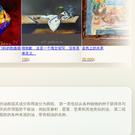
很抱歉，这是一个俄文缩写，没有具
蓝色上的水果
静物画与水
体含义。
00
35 000
15 000
₽
₽
₽
的油根据其成分和用途分为两组。 第一类包括从各种植物的种子获得并与
关的所谓脂肪干燥油，例如亚麻籽，罂粟，坚果和其他类似的油。 第二组
脂肪的各种来源的油，带有精油的名称。