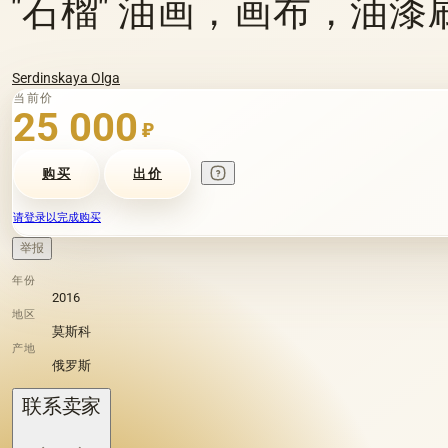
"石榴" 油画，画布，油
Serdinskaya Olga
当前价
25 000
₽
购买
出价
请登录以完成购买
举报
年份
2016
地区
莫斯科
产地
俄罗斯
联系卖家