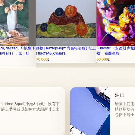
ь 可以翻译
静物 | натюрморт 彩色铅笔画于纸上
"Кинули"（安德烈·库兹门科的歌曲插
，粉
| пастель, бумага
图） 布面油画
70 000
60 000
1
₽
₽
油画
ma-&quot;原始&quot;，没有下
绘画中使用
燥层上书写或以某种方式刷新其上出
植物脂肪有
包括不属于