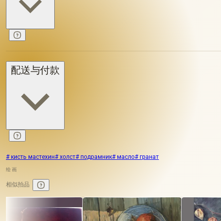
配送与付款
# кисть мастехин
# холст
# подрамник
# масло
# гранат
绘画
相似拍品