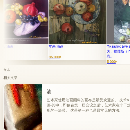
苹果 油画
Физалис Бумага, пастел
为：物理斯（Physalis），纸
彩。
35 000
₽
5 000
₽
杂志
相关文章
油
艺术家使用油画颜料的画布是最受欢迎的。 技术a la pri
画-其中，即使在第一届会议之后，艺术家在非干
现的干燥膜。 这是第一种也是最常见的方法.