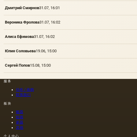
Дмитрий Смирнов
31.07, 16:01
Вероника Фролова
31.07, 16:02
Алиса Ефимова
31.07, 16:02
Юлия Соловьева
19.06, 15:00
Сергей Попов
15.08, 15:00
服务
估价 / 收购
联系我们
板块
银器
绘画
瓷器
其他
个人中心