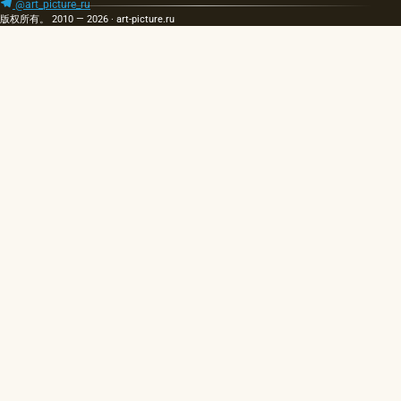
@art_picture_ru
版权所有。 2010 — 2026 · art-picture.ru