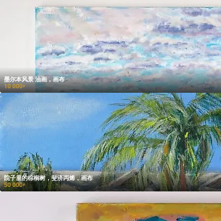
墨尔本风景 油画，画布
10 000
₽
院子里的棕榈树，斐济丙烯，画布
50 000
₽