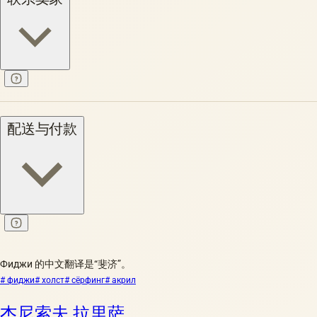
配送与付款
Фиджи 的中文翻译是“斐济”。
# фиджи
# холст
# сёрфинг
# акрил
杰尼索夫 拉里萨