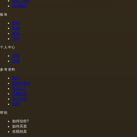
估价 / 收购
纪）根
联系我们
据尼禄
本人的
板块
命令绘
银器
制的尼
绘画
禄肖像
瓷器
是在画
其他
布上执
个人中心
行的，
而不是
登录
像当时
注册
的习惯
那样在
参考资料
木头上
杂志
执行
世界拍卖会
的，这
瓷器工厂
幅画的
石雕大师
长度是
款识目录
40米。
画家
一个密
帮助
集的,不
是特别
如何估价?
精细的
如何买卖
编织帆
在线拍卖
布被选