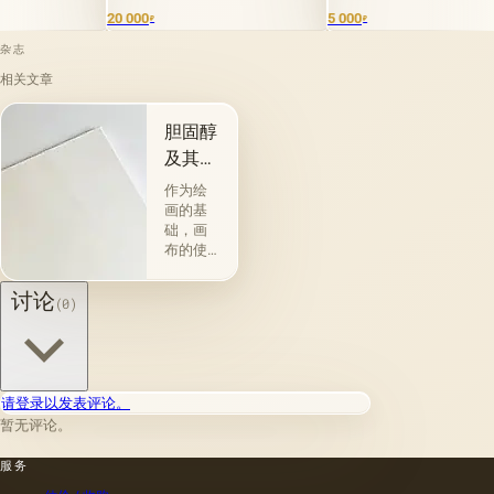
 000
5 000
1
₽
₽
₽
杂志
相关文章
胆固醇
及其特
性
作为绘
画的基
础，画
布的使
用自古
以来就
讨论
(0)
为人所
知。 例
如，普
林尼证
明，由
请登录以发表评论。
当时的
暂无评论。
一位艺
术家
服务
（公元
一世