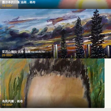
墨尔本的日落 油画，画布
10 000
₽
亚历山德拉·比奇 油画 на холсте
20 000
₽
岛民丙烯，画布
10 000
₽