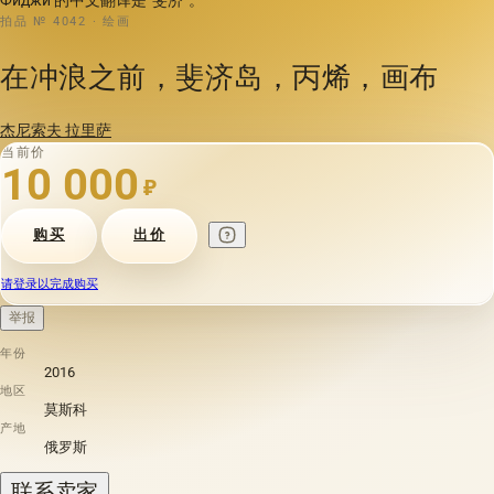
拍品 № 4042 · 绘画
在冲浪之前，斐济岛，丙烯，画布
杰尼索夫 拉里萨
当前价
10 000
₽
购买
出价
请登录以完成购买
举报
年份
2016
地区
莫斯科
产地
俄罗斯
联系卖家