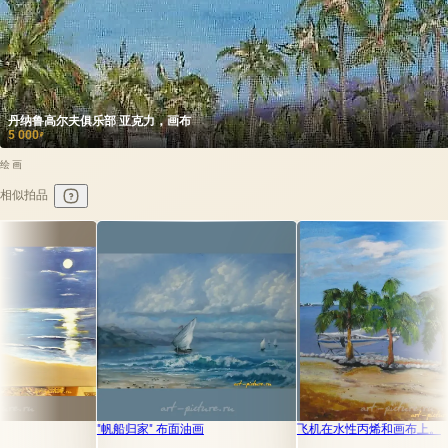
丹纳鲁高尔夫俱乐部 亚克力，画布
5 000
₽
绘画
相似拍品
帆船归家" 布面油画
飞机在水性丙烯和画布上。
海浪汹涌，