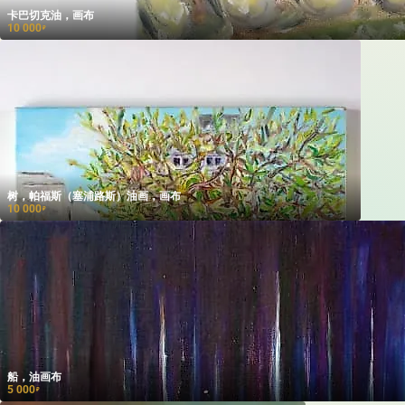
卡巴切克油，画布
10 000
₽
树，帕福斯（塞浦路斯）油画，画布
10 000
₽
船，油画布
5 000
₽