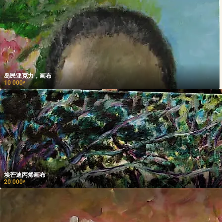
岛民亚克力，画布
10 000
₽
埃芒迪丙烯画布
20 000
₽