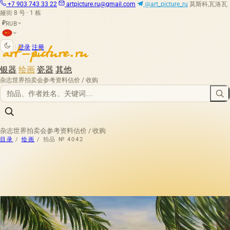
+7 903 743 33 22
artpicture.ru@gmail.com
@art_picture_ru
莫斯科,瓦洛瓦
娅街 8 号 · 1 栋
RUB
₽
|
登录
注册
银器
绘画
瓷器
其他
杂志
世界拍卖会
参考资料
估价 / 收购
杂志
世界拍卖会
参考资料
估价 / 收购
目录
/
绘画
/
拍品 № 4042