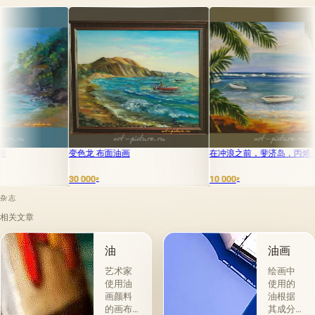
变色龙 布面油画
在冲浪之前，斐济岛，丙烯，画布
旧城区的海
厘米。
30 000
10 000
40 000
₽
₽
₽
杂志
相关文章
油
油画
艺术家
绘画中
使用油
使用的
画颜料
油根据
的画布
其成分