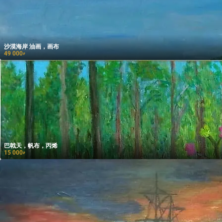
沙漠海岸 油画，画布
49 000
₽
巴戟天，帆布，丙烯
15 000
₽