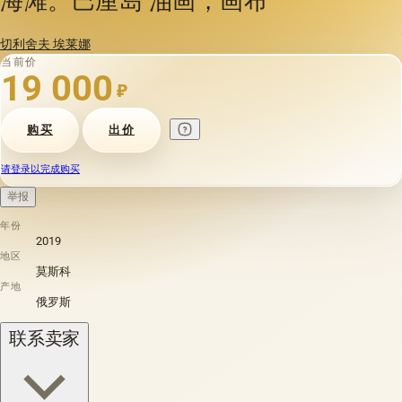
切利舍夫 埃莱娜
当前价
19 000
₽
购买
出价
请登录以完成购买
举报
年份
2019
地区
莫斯科
产地
俄罗斯
联系卖家