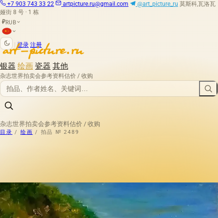
+7 903 743 33 22
artpicture.ru@gmail.com
@art_picture_ru
莫斯科,瓦洛瓦
娅街 8 号 · 1 栋
RUB
₽
|
登录
注册
银器
绘画
瓷器
其他
杂志
世界拍卖会
参考资料
估价 / 收购
杂志
世界拍卖会
参考资料
估价 / 收购
目录
/
绘画
/
拍品 № 2489