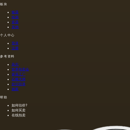
一种也
的油，
种子获
本人的
板块
是最常
带有精
得的油
命令绘
银器
见的方
油的名
含有油
制的尼
绘画
法.
称。
菜籽，
禄肖像
瓷器
油菜籽
是在画
其他
和其他
布上执
个人中心
油的外
行的，
加剂。
而不是
登录
在不加
像当时
注册
热的情
的习惯
况下挤
那样在
参考资料
出的油
木头上
杂志
是浅
执行
世界拍卖会
的，呈
的，这
瓷器工厂
金黄
幅画的
石雕大师
色；当
长度是
款识目录
热压
40米。
画家
时，会
一个密
帮助
得到一
集的,不
种颜色
是特别
如何估价?
更多的
精细的
如何买卖
油，通
编织帆
在线拍卖
常是棕
布被选
色的，
择作为
具有特
基础.