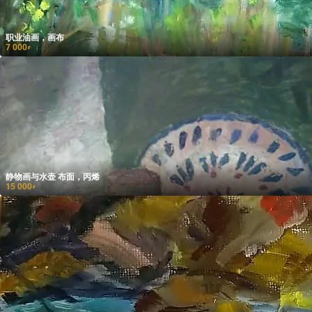
职业油画，画布
7 000
₽
静物画与水壶 布面，丙烯
15 000
₽