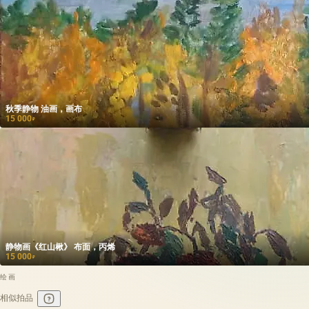
秋季静物 油画，画布
15 000
₽
静物画《红山楸》 布面，丙烯
15 000
₽
绘画
相似拍品