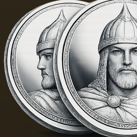
有的气
味和相
当刺鼻
的味
道，由
于其中
含有的
外来杂
质而没
有透明
度。