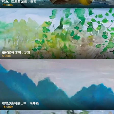
钓鱼。巴厘岛 油画，画布
19 000
₽
破碎的树 木材，水彩
5 000
₽
在霍尔斯特的山中，丙烯画
15 000
₽