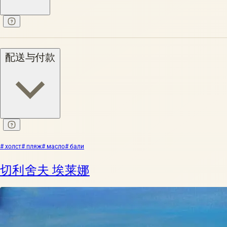
配送与付款
# холст
# пляж
# масло
# бали
切利舍夫 埃莱娜