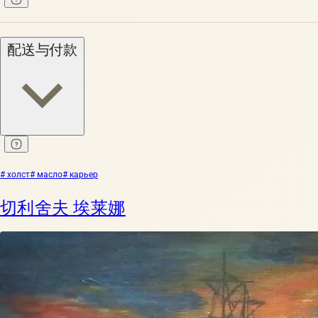
配送与付款
# холст
# масло
# карьер
切利舍夫 埃莱娜