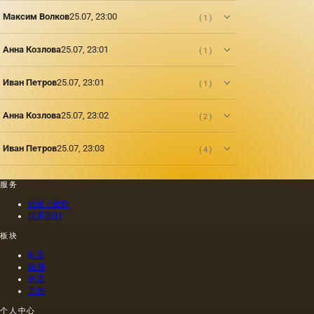
见的方
油的名
含有油
制的尼
法.
称。
Максим Волков
25.07, 23:00
(1)
菜籽，
禄肖像
油菜籽
是在画
和其他
布上执
Анна Козлова
25.07, 23:01
(1)
油的外
行的，
加剂。
而不是
在不加
像当时
Иван Петров
25.07, 23:01
(1)
热的情
的习惯
况下挤
那样在
Анна Козлова
25.07, 23:02
(2)
出的油
木头上
是浅
执行
的，呈
的，这
Иван Петров
25.07, 23:03
(4)
金黄
幅画的
色；当
长度是
热压
40米。
服务
时，会
一个密
估价 / 收购
得到一
集的,不
联系我们
种颜色
是特别
更多的
精细的
板块
油，通
编织帆
银器
常是棕
布被选
绘画
色的，
择作为
瓷器
具有特
基础.
其他
有的气
味和相
个人中心