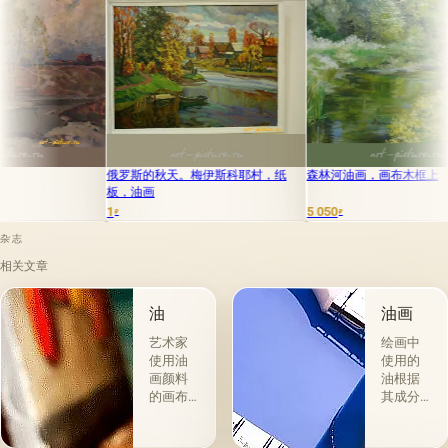
俄罗斯的秋天。梅伊斯科耶村，纸
森林河油画，画布木框上
春天
板，油画
1
5 050
35 0
₽
₽
杂志
相关文章
油
油画
艺术家
绘画中
使用油
使用的
画颜料
油根据
的画布
其成分
是最受
和用途
欢迎
分为两