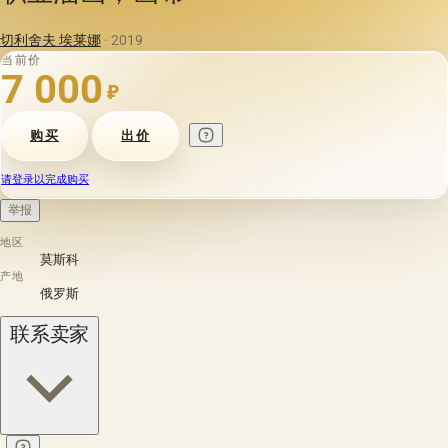
切利舍夫 埃莱娜
· 2019
当前价
7 000
₽
购买
出价
请登录以完成购买
举报
地区
莫斯科
产地
俄罗斯
联系卖家