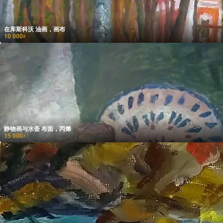
在库斯科沃 油画，画布
10 000
₽
静物画与水壶 布面，丙烯
15 000
₽