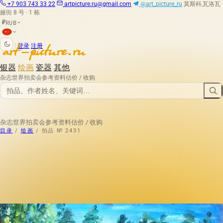
+7 903 743 33 22
artpicture.ru@gmail.com
@art_picture_ru
莫斯科,瓦洛瓦
娅街 8 号 · 1 栋
RUB
₽
|
登录
注册
银器
绘画
瓷器
其他
杂志
世界拍卖会
参考资料
估价 / 收购
杂志
世界拍卖会
参考资料
估价 / 收购
目录
/
绘画
/
拍品 № 2431