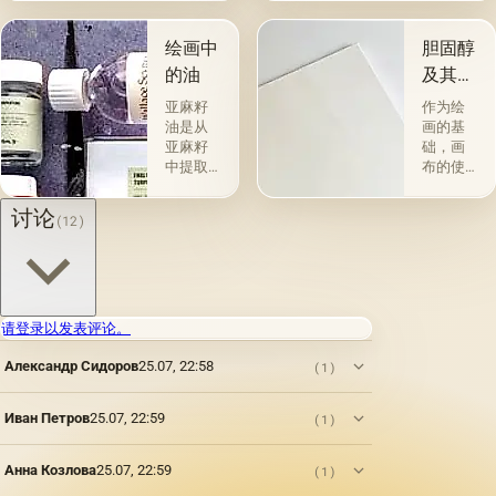
的。 技
组。 第
术a la
一类包
prima-
括从各
绘画中
胆固醇
&quot;原
种植物
的油
及其特
始
的种子
性
&quot;，
获得并
亚麻籽
作为绘
没有下
与植物
油是从
画的基
画-其
脂肪有
亚麻籽
础，画
中，即
关的所
中提取
布的使
使在第
谓脂肪
的，所
用自古
一届会
干燥
得产品
以来就
讨论
(12)
议之
油，例
的质量
为人所
后，艺
如亚麻
在很大
知。 例
术家在
籽，罂
程度上
如，普
非干燥
粟，坚
取决于
林尼证
层上书
果和其
种子的
明，由
写或以
他类似
种植地
当时的
请登录以发表评论。
某种方
的油。
点，它
一位艺
式刷新
第二组
Александр Сидоров
25.07, 22:58
们的成
术家
(1)
其上出
包括不
熟度和
（公元
现的干
属于脂
纯度。
一世
Иван Петров
25.07, 22:59
(1)
燥膜。
肪的各
因此，
纪）根
这是第
种来源
从杂草
据尼禄
一种也
的油，
种子获
本人的
Анна Козлова
25.07, 22:59
(1)
是最常
带有精
得的油
命令绘