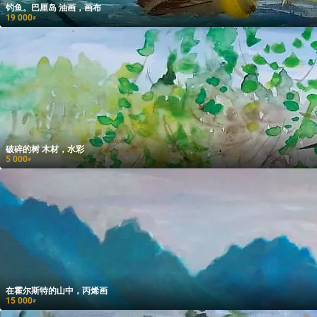
钓鱼。巴厘岛 油画，画布
19 000
₽
破碎的树 木材，水彩
5 000
₽
在霍尔斯特的山中，丙烯画
15 000
₽