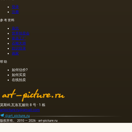
当刺鼻
登录
的味
注册
道，由
于其中
参考资料
含有的
杂志
外来杂
世界拍卖会
质而没
瓷器工厂
有透明
石雕大师
度。
款识目录
画家
帮助
如何估价?
如何买卖
在线拍卖
莫斯科,瓦洛瓦娅街 8 号 · 1 栋
artpicture.ru@gmail.com
@art_picture_ru
版权所有。 2010 — 2026 · art-picture.ru