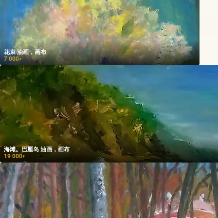
花束 油画，画布
7 000
₽
海滩。巴厘岛 油画，画布
19 000
₽