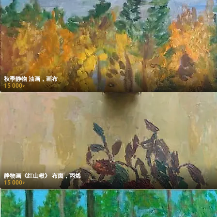
秋季静物 油画，画布
15 000
₽
静物画《红山楸》 布面，丙烯
15 000
₽