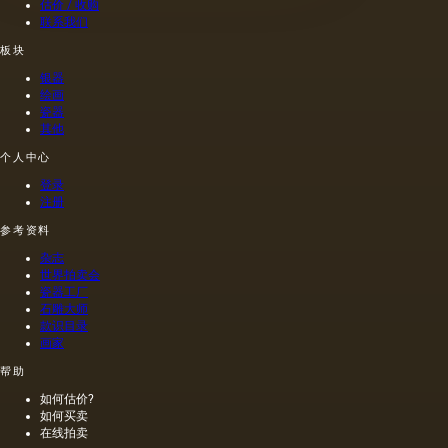
估价 / 收购
燥膜。
肪的各
因此，
纪）根
联系我们
这是第
种来源
从杂草
据尼禄
一种也
的油，
种子获
本人的
板块
是最常
带有精
得的油
命令绘
银器
见的方
油的名
含有油
制的尼
绘画
法.
称。
菜籽，
禄肖像
瓷器
油菜籽
是在画
其他
和其他
布上执
个人中心
油的外
行的，
加剂。
而不是
登录
在不加
像当时
注册
热的情
的习惯
况下挤
那样在
参考资料
出的油
木头上
杂志
是浅
执行
世界拍卖会
的，呈
的，这
瓷器工厂
金黄
幅画的
石雕大师
色；当
长度是
款识目录
热压
40米。
画家
时，会
一个密
帮助
得到一
集的,不
种颜色
是特别
如何估价?
更多的
精细的
如何买卖
油，通
编织帆
在线拍卖
常是棕
布被选