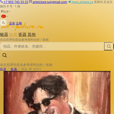
+7 903 743 33 22
artpicture.ru@gmail.com
@art_picture_ru
莫斯科,瓦洛瓦
娅街 8 号 · 1 栋
RUB
₽
|
登录
注册
银器
绘画
瓷器
其他
杂志
世界拍卖会
参考资料
估价 / 收购
杂志
世界拍卖会
参考资料
估价 / 收购
目录
/
绘画
/
拍品 № 4051