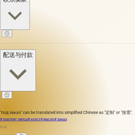
配送与付款
"под заказ" can be translated into simplified Chinese as "定制" or "按需".
# портрет лепса
# холст
# масло
# заказ
绘画