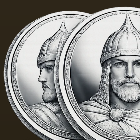
色的，
择作为
具有特
基础.
有的气
味和相
当刺鼻
的味
道，由
于其中
含有的
外来杂
质而没
有透明
度。