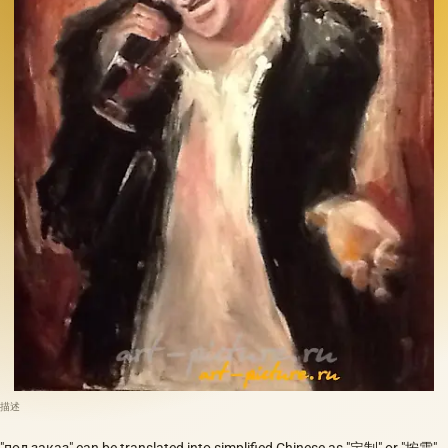
描述
"под заказ" can be translated into simplified Chinese as "定制" or "按需".