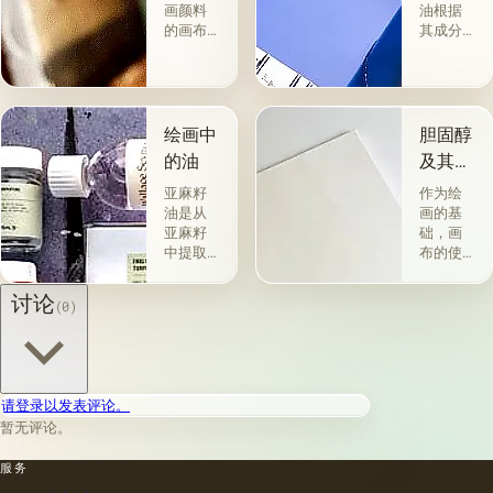
画颜料
油根据
的画布
其成分
是最受
和用途
欢迎
分为两
的。 技
组。 第
术a la
一类包
prima-
括从各
绘画中
胆固醇
&quot;原
种植物
的油
及其特
始
的种子
性
&quot;，
获得并
亚麻籽
作为绘
没有下
与植物
油是从
画的基
画-其
脂肪有
亚麻籽
础，画
中，即
关的所
中提取
布的使
使在第
谓脂肪
的，所
用自古
一届会
干燥
得产品
以来就
讨论
(0)
议之
油，例
的质量
为人所
后，艺
如亚麻
在很大
知。 例
术家在
籽，罂
程度上
如，普
非干燥
粟，坚
取决于
林尼证
层上书
果和其
种子的
明，由
请登录以发表评论。
写或以
他类似
种植地
当时的
某种方
的油。
暂无评论。
点，它
一位艺
式刷新
第二组
们的成
术家
其上出
包括不
服务
熟度和
（公元
现的干
属于脂
纯度。
一世