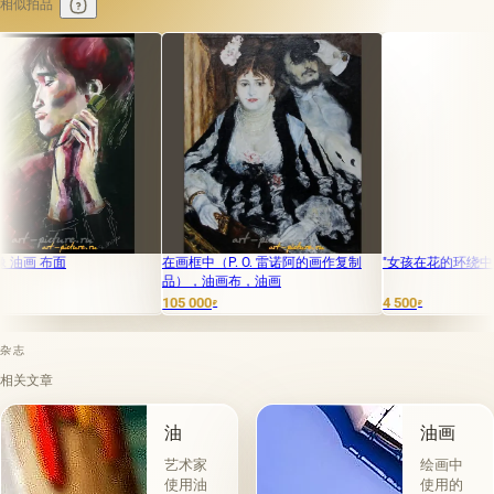
相似拍品
布面
在画框中（P. O. 雷诺阿的画作复制
"女孩在花的环绕中" 油画
品），油画布，油画
105 000
4 500
₽
₽
杂志
相关文章
油
油画
艺术家
绘画中
使用油
使用的