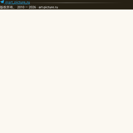
@art_picture_ru
版权所有。 2010 — 2026 · art-picture.ru