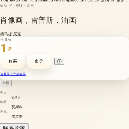
拍品 № 4051 · 绘画
肖像画，雷普斯，油画
德马提 尼克
当前价
1
₽
购买
出价
请登录以完成购买
举报
年份
2015
地区
莫斯科
产地
俄罗斯
联系卖家