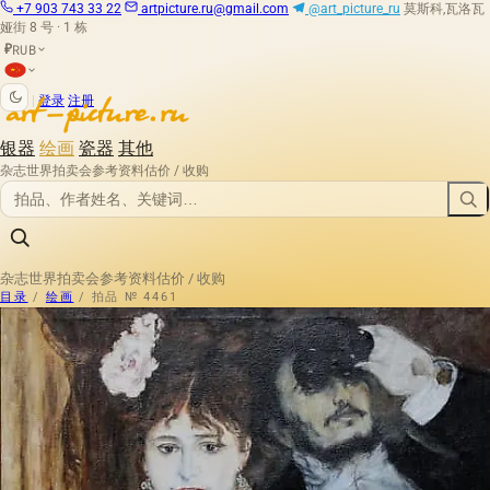
+7 903 743 33 22
artpicture.ru@gmail.com
@art_picture_ru
莫斯科,瓦洛瓦
娅街 8 号 · 1 栋
RUB
₽
|
登录
注册
银器
绘画
瓷器
其他
杂志
世界拍卖会
参考资料
估价 / 收购
杂志
世界拍卖会
参考资料
估价 / 收购
目录
/
绘画
/
拍品 № 4461