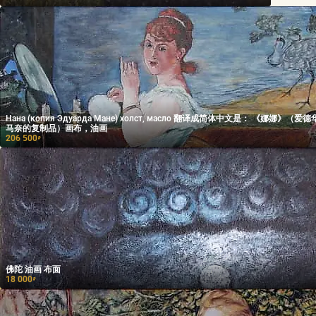
Нана (копия Эдуарда Мане) холст, масло 翻译成简体中文是： 《娜娜》（爱德华·
马奈的复制品）画布，油画
206 500
₽
佛陀 油画 布面
18 000
₽