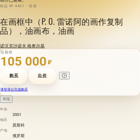
拍品 № 4461 · 绘画
在画框中（P. O. 雷诺阿的画作复制
品），油画布，油画
诺沃克沙诺夫 格奥尔基
当前价
105 000
₽
购买
出价
请登录以完成购买
举报
年份
2001
地区
莫斯科
产地
俄罗斯