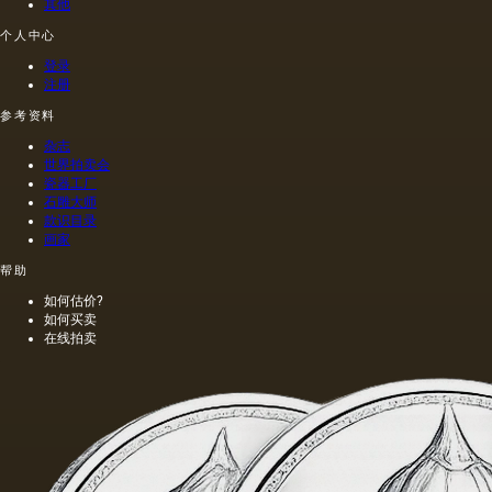
当刺鼻
其他
的味
个人中心
道，由
于其中
登录
含有的
注册
外来杂
参考资料
质而没
有透明
杂志
度。
世界拍卖会
瓷器工厂
石雕大师
款识目录
画家
帮助
如何估价?
如何买卖
在线拍卖