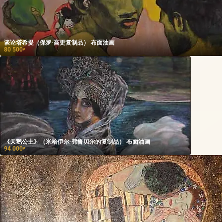
谈论塔希提（保罗·高更复制品） 布面油画
80 500
₽
《天鹅公主》（米哈伊尔·弗鲁贝尔的复制品） 布面油画
94 000
₽