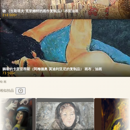
吻 （古斯塔夫·克里姆特的画作复制品） 布面油画
218 000
₽
躺着的卡里亚蒂斯（阿梅德奥·莫迪利亚尼的复制品） 画布，油画
73 500
₽
绘画
相似拍品