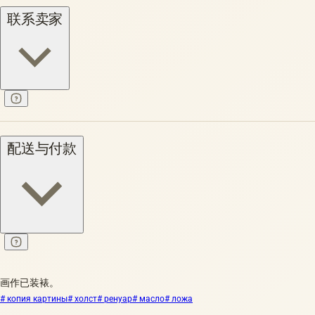
联系卖家
配送与付款
画作已装裱。
# копия картины
# холст
# ренуар
# масло
# ложа