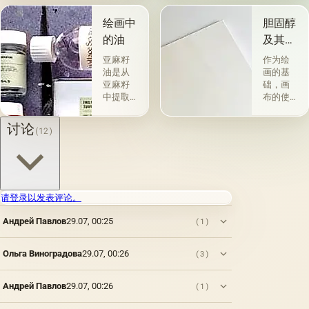
术a la
一类包
prima-
括从各
绘画中
胆固醇
&quot;原
种植物
的油
及其特
始
的种子
性
&quot;，
获得并
亚麻籽
作为绘
没有下
与植物
油是从
画的基
画-其
脂肪有
亚麻籽
础，画
中，即
关的所
中提取
布的使
使在第
谓脂肪
的，所
用自古
一届会
干燥
得产品
以来就
讨论
(12)
议之
油，例
的质量
为人所
后，艺
如亚麻
在很大
知。 例
术家在
籽，罂
程度上
如，普
非干燥
粟，坚
取决于
林尼证
层上书
果和其
种子的
明，由
写或以
他类似
种植地
当时的
请登录以发表评论。
某种方
的油。
点，它
一位艺
式刷新
第二组
Андрей Павлов
29.07, 00:25
们的成
术家
(1)
其上出
包括不
熟度和
（公元
现的干
属于脂
纯度。
一世
Ольга Виноградова
29.07, 00:26
(3)
燥膜。
肪的各
因此，
纪）根
这是第
种来源
从杂草
据尼禄
一种也
的油，
种子获
本人的
Андрей Павлов
29.07, 00:26
(1)
是最常
带有精
得的油
命令绘
见的方
油的名
含有油
制的尼