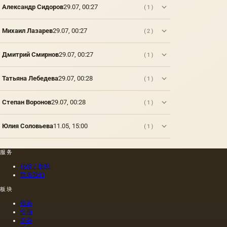
法.
称。
Александр Сидоров
29.07, 00:27
(1)
菜籽，
禄肖像
油菜籽
是在画
和其他
布上执
Михаил Лазарев
29.07, 00:27
(2)
油的外
行的，
加剂。
而不是
在不加
像当时
Дмитрий Смирнов
29.07, 00:27
(1)
热的情
的习惯
况下挤
那样在
Татьяна Лебедева
29.07, 00:28
(1)
出的油
木头上
是浅
执行
的，呈
的，这
Степан Воронов
29.07, 00:28
(1)
金黄
幅画的
色；当
长度是
Юлия Соловьева
11.05, 15:00
(1)
热压
40米。
时，会
一个密
得到一
集的,不
服务
种颜色
是特别
更多的
精细的
估价 / 收购
油，通
编织帆
联系我们
常是棕
布被选
板块
色的，
择作为
具有特
基础.
银器
有的气
绘画
味和相
瓷器