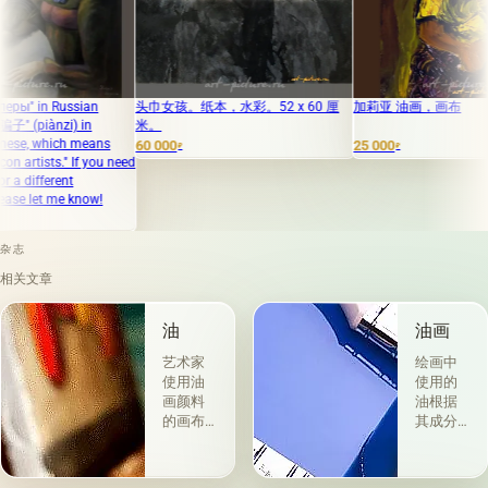
an
头巾女孩。纸本，水彩。52 x 60 厘
加莉亚 油画，画布
n
米。
eans
60 000
25 000
6
₽
₽
 you need
ow!
杂志
相关文章
油
油画
艺术家
绘画中
使用油
使用的
画颜料
油根据
的画布
其成分
是最受
和用途
欢迎
分为两
的。 技
组。 第