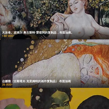
大泳者。皮埃尔·奥古斯特·雷诺阿的复制品，布面油画。
140 000
₽
达娜雅（古斯塔夫·克里姆特的画作复制品） 布面油画
36 000
₽