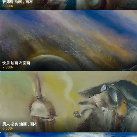
萨德科 油画，画布
6 000
₽
快乐 油画 布面画
7 000
₽
男人-公狗 油画，画布
6 500
₽