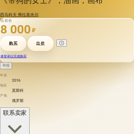
西马科夫 弗拉基米尔
当前价
8 000
₽
购买
出价
请登录以完成购买
举报
年份
2016
地区
莫斯科
产地
俄罗斯
联系卖家