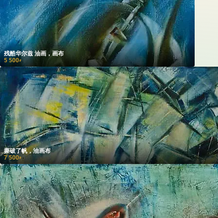
残酷华尔兹 油画，画布
5 500
₽
撕破了帆，油画布
7 500
₽