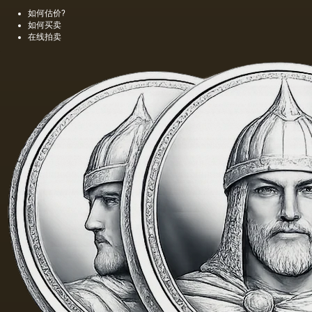
种颜色
是特别
如何估价?
更多的
精细的
如何买卖
油，通
编织帆
在线拍卖
常是棕
布被选
色的，
择作为
具有特
基础.
有的气
味和相
当刺鼻
的味
道，由
于其中
含有的
外来杂
质而没
有透明
度。