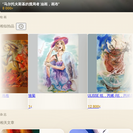
“马尔托夫斯基的搅局者 油画，画布”
8 000
₽
绘画
相似拍品
ULISSE 纸，丙烯 (纸，丙烯颜料)
在一只脚上油
12 800
6 000
₽
₽
杂志
相关文章