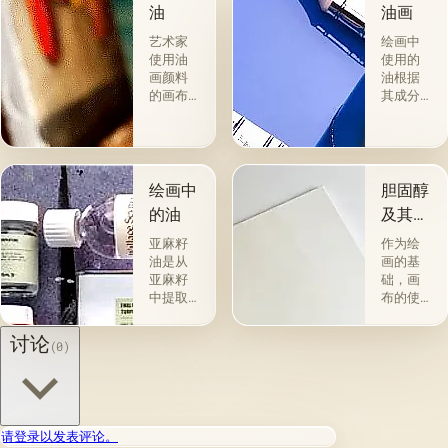
油
油画
艺术家
绘画中
使用油
使用的
画颜料
油根据
的画布
其成分
是最受
和用途
欢迎
分为两
的。 技
组。 第
术a la
一类包
prima-
括从各
绘画中
胆固醇
&quot;原
种植物
的油
及其特
始
的种子
性
&quot;，
获得并
亚麻籽
作为绘
没有下
与植物
油是从
画的基
画-其
脂肪有
亚麻籽
础，画
中，即
关的所
中提取
布的使
使在第
谓脂肪
的，所
用自古
一届会
干燥
得产品
以来就
讨论
(0)
议之
油，例
的质量
为人所
后，艺
如亚麻
在很大
知。 例
术家在
籽，罂
程度上
如，普
非干燥
粟，坚
取决于
林尼证
层上书
果和其
种子的
明，由
请登录以发表评论。
写或以
他类似
种植地
当时的