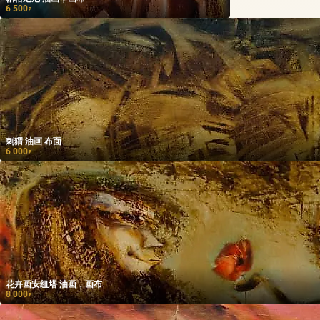
6 500
₽
刺猬 油画 布面
6 000
₽
花卉画安纽塔 油画，画布
8 000
₽