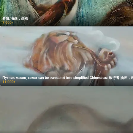
喜悦 油画，画布
7 000
₽
Путник масло, холст can be translated into simplified Chinese 
11 000
₽