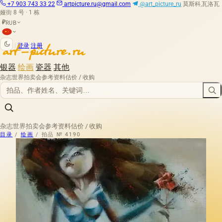
+7 903 743 33 22
artpicture.ru@gmail.com
@art_picture_ru
莫斯科,瓦洛瓦
娅街 8 号 · 1 栋
RUB
₽
|
登录
注册
银器
绘画
瓷器
其他
杂志
世界拍卖会
参考资料
估价 / 收购
杂志
世界拍卖会
参考资料
估价 / 收购
目录
/
绘画
/
拍品 № 4190