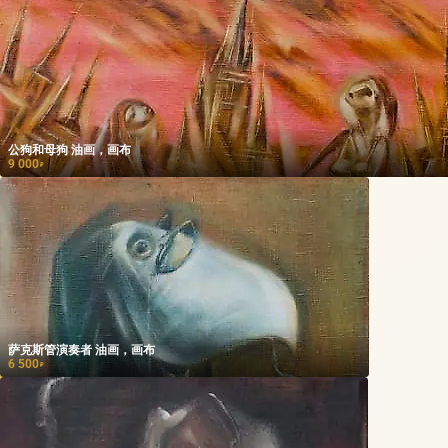
公狗和母狗 油画，画布
9 000
₽
萨克斯管演奏者 油画，画布
6 500
₽