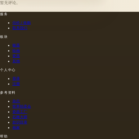
某种方
的油。
暂无评论。
点，它
一位艺
式刷新
第二组
们的成
术家
其上出
包括不
服务
熟度和
（公元
现的干
属于脂
纯度。
一世
估价 / 收购
燥膜。
肪的各
因此，
纪）根
联系我们
这是第
种来源
从杂草
据尼禄
一种也
的油，
种子获
本人的
板块
是最常
带有精
得的油
命令绘
银器
见的方
油的名
含有油
制的尼
绘画
法.
称。
菜籽，
禄肖像
瓷器
油菜籽
是在画
其他
和其他
布上执
个人中心
油的外
行的，
加剂。
而不是
登录
在不加
像当时
注册
热的情
的习惯
况下挤
那样在
参考资料
出的油
木头上
杂志
是浅
执行
世界拍卖会
的，呈
的，这
瓷器工厂
金黄
幅画的
石雕大师
色；当
长度是
款识目录
热压
40米。
画家
时，会
一个密
帮助
得到一
集的,不