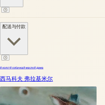
配送与付款
# холст
# собачка
# масло
# дама
西马科夫 弗拉基米尔